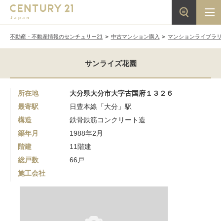
不動産・不動産情報のセンチュリー21
中古マンション購入
マンションライブラ
サンライズ花園
所在地
大分県大分市大字古国府１３２６
最寄駅
日豊本線「大分」駅
構造
鉄骨鉄筋コンクリート造
築年月
1988年2月
階建
11階建
総戸数
66戸
施工会社