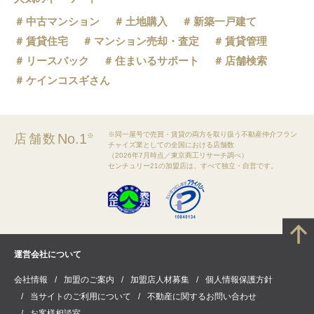
中古マンション
土地購入
新築一戸建て
賃貸住宅
マンション売却・査定
賃貸管理
リースバック
住まいるサポート
店舗検索
ケインコスギさん
※同一屋号で売買・賃貸の両方を取り扱う不動産仲介フラン
No.1
店舗数
※
チャイズ業としての全国における店舗数
（2026年7月時点／東京商工リサーチ調べ）
センチュリー21の加盟店は、すべて独立・自営です。
運営会社について
会社情報
加盟のご案内
加盟店人材募集
個人情報保護方針
当サイトのご利用について
不動産に関するお問い合わせ
お客様相談室