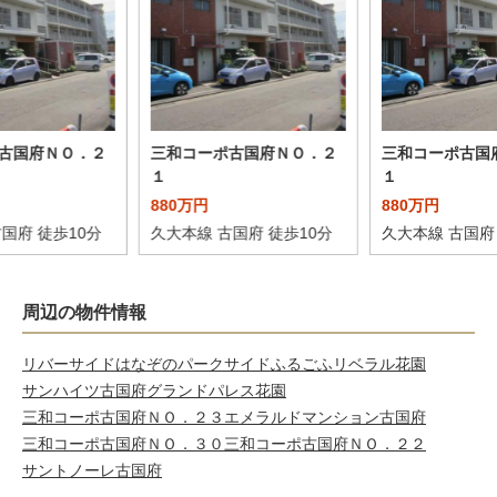
古国府ＮＯ．２
三和コーポ古国府ＮＯ．２
三和コーポ古国
１
１
880万円
880万円
国府 徒歩10分
久大本線 古国府 徒歩10分
久大本線 古国府
周辺の物件情報
リバーサイドはなぞの
パークサイドふるごふ
リベラル花園
サンハイツ古国府
グランドパレス花園
三和コーポ古国府ＮＯ．２３
エメラルドマンション古国府
三和コーポ古国府ＮＯ．３０
三和コーポ古国府ＮＯ．２２
サントノーレ古国府