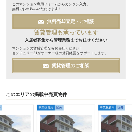
このマンション専用フォームからカンタン入力。
無料でお申込みいただけます！
無料
売却
査定・ご相談
賃貸管理も承っています
入居者募集から管理業務までお任せください
マンションの賃貸管理ならお任せください！
センチュリー21がオーナー様の賃貸経営をサポートします。
賃貸管理のご相談
このエリアの掲載中売買物件
分
事業投資用
区分
事業投資用
区分