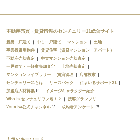
不動産売買・賃貸情報のセンチュリー21総合サイト
新築一戸建て
中古一戸建て
マンション
土地
事業投資用物件
賃貸住宅（賃貸マンション・アパート）
不動産売却査定
中古マンション売却査定
一戸建て・一軒家売却査定
土地売却査定
マンションライブラリー
賃貸管理
店舗検索
センチュリー21とは
リースバック
住まいるサポート21
加盟店人材募集
イメージキャラクター紹介
Who is センチュリワン君！？
接客グランプリ
Youtube公式チャンネル
成約者アンケート
人気のキーワード