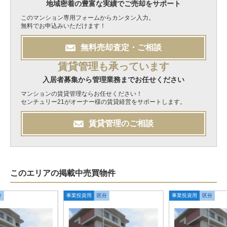
地域密着の豊富な実績でご売却をサポート
このマンション専用フォームからカンタン入力。
無料でお申込みいただけます！
無料
売却
査定・ご相談
賃貸管理も承っています
入居者募集から管理業務までお任せください
マンションの賃貸管理ならお任せください！
センチュリー21がオーナー様の賃貸経営をサポートします。
賃貸管理のご相談
このエリアの掲載中売買物件
分
事業投資用
区分
事業投資用
区分