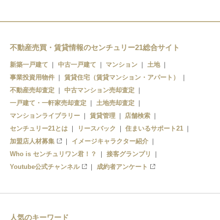
不動産売買・賃貸情報のセンチュリー21総合サイト
新築一戸建て
中古一戸建て
マンション
土地
事業投資用物件
賃貸住宅（賃貸マンション・アパート）
不動産売却査定
中古マンション売却査定
一戸建て・一軒家売却査定
土地売却査定
マンションライブラリー
賃貸管理
店舗検索
センチュリー21とは
リースバック
住まいるサポート21
加盟店人材募集
イメージキャラクター紹介
Who is センチュリワン君！？
接客グランプリ
Youtube公式チャンネル
成約者アンケート
人気のキーワード