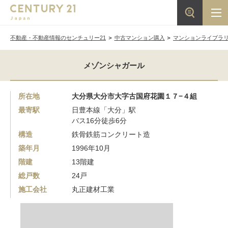
不動産・不動産情報のセンチュリー21
中古マンション購入
マンションライブラ
メゾンシャガール
所在地
大分県大分市大字古国府花園１７−４組
最寄駅
日豊本線「大分」駅
バス16分徒歩6分
構造
鉄骨鉄筋コンクリート造
築年月
1996年10月
階建
13階建
総戸数
24戸
施工会社
丸正建材工業