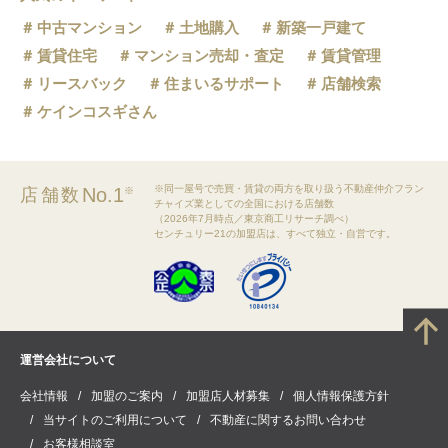
中古マンション
土地購入
新築一戸建て
賃貸住宅
マンション売却・査定
賃貸管理
リースバック
住まいるサポート
店舗検索
ケインコスギさん
※同一屋号で売買・賃貸の両方を取り扱う不動産仲介フラン
No.1
店舗数
※
チャイズ業としての全国における店舗数
（2026年7月時点／東京商工リサーチ調べ）
センチュリー21の加盟店は、すべて独立・自営です。
運営会社について
会社情報
加盟のご案内
加盟店人材募集
個人情報保護方針
当サイトのご利用について
不動産に関するお問い合わせ
お客様相談室