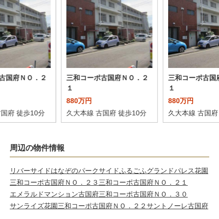
古国府ＮＯ．２
三和コーポ古国府ＮＯ．２
三和コーポ古国
１
１
880万円
880万円
国府 徒歩10分
久大本線 古国府 徒歩10分
久大本線 古国府
周辺の物件情報
リバーサイドはなぞの
パークサイドふるごふ
グランドパレス花園
三和コーポ古国府ＮＯ．２３
三和コーポ古国府ＮＯ．２１
エメラルドマンション古国府
三和コーポ古国府ＮＯ．３０
サンライズ花園
三和コーポ古国府ＮＯ．２２
サントノーレ古国府