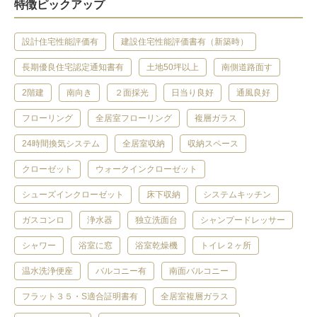
特徴ピックアップ
設計住宅性能評価有
建設住宅性能評価書有（新築時）
長期優良住宅認定通知書有
土地50坪以上
南側道路面す
2階建
南向き
２面採光
日当り良好
通風良好
フローリング
全居室フローリング
複層ガラス
24時間換気システム
全居室収納
収納スペース
クローゼット
ウォークインクローゼット
シューズインクローゼット
床下収納
システムキッチン
ガスコンロ
浄水器
独立洗面台
シャンプードレッサー
シャワー
浴室に窓
浴室乾燥機
トイレ２ヶ所
温水洗浄便座
バルコニー有
南面バルコニー
フラット３５・S適合証明書有
全居室複層ガラス