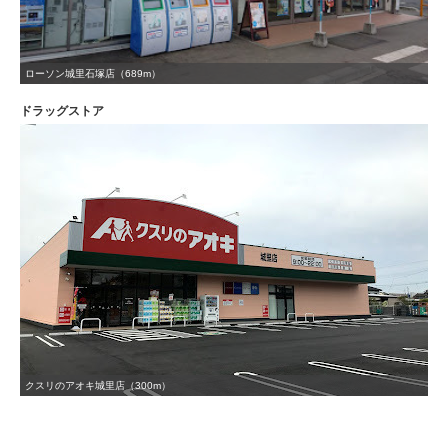
ローソン城里石塚店（689m）
ドラッグストア
クスリのアオキ城里店（300m）