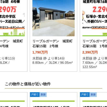
ーデン 城里町
リーブルガーデン 城里町
リーブルガーデ
4号棟
石塚15期 2号棟
石塚16期 1号
1,790万円
2,390万円
より車11分
水郡線 静 より車14分
水郡線 静 より車
3LDK /
8.80km ／ 3LDK / 96.05m²
7.60km ／ 3LDK
122.55m²
この物件と価格が近い物件
戸建て
新築
戸建て
新築