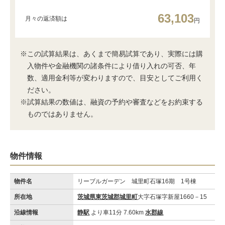
63,103
月々の返済額は
円
※この試算結果は、あくまで簡易試算であり、実際には購
入物件や金融機関の諸条件により借り入れの可否、年
数、適用金利等が変わりますので、目安としてご利用く
ださい。
※試算結果の数値は、融資の予約や審査などをお約束する
ものではありません。
物件情報
物件名
リーブルガーデン 城里町石塚16期 1号棟
所在地
茨城県東茨城郡城里町
大字石塚字新屋1660－15
沿線情報
静駅
より車11分 7.60km
水郡線