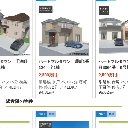
タウン 千波町
ハートフルタウン 曙町1番
ハートフルタウ
号棟
124 全1棟
目3064番 B号
2,590万円
2,590万円
 バス15分 御茶
常磐線 水戸 バス22分 曙町
常磐線 赤塚 バス
 ／ 4LDK /
停 停歩2分 ／ 4LDK /
丁目停 停歩7分 ／
94.81m²
95.02m²
駅近隣の物件
戸建て
新築
戸建て
新築