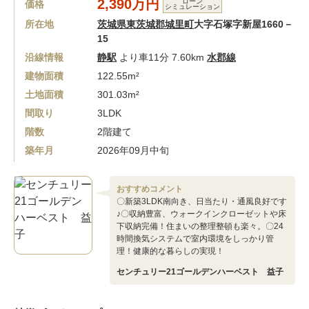
2,390万円
ローン
価格
シミュレーション
所在地
茨城県東茨城郡城里町
大字石塚字新屋1660－
15
沿線情報
静駅
より車11分 7.60km
水郡線
建物面積
122.55m²
土地面積
301.03m²
間取り
3LDK
階数
2階建て
築年月
2026年09月中旬
おすすめコメント
〇新築3LDK南向き、日当たり・通風良好です
♪〇収納豊富、ウォークインクローゼットや床
下収納完備！住まいの整理整頓も楽々。〇24
時間換気システムで室内環境をしっかり管
理！健康的な暮らしの実現！
センチュリー21ゴールデンハーベスト 益子