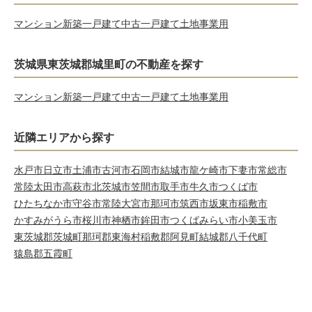
マンション
新築一戸建て
中古一戸建て
土地
事業用
茨城県東茨城郡城里町の不動産を探す
マンション
新築一戸建て
中古一戸建て
土地
事業用
近隣エリアから探す
水戸市
日立市
土浦市
古河市
石岡市
結城市
龍ケ崎市
下妻市
常総市
常陸太田市
高萩市
北茨城市
笠間市
取手市
牛久市
つくば市
ひたちなか市
守谷市
常陸大宮市
那珂市
筑西市
坂東市
稲敷市
かすみがうら市
桜川市
神栖市
鉾田市
つくばみらい市
小美玉市
東茨城郡茨城町
那珂郡東海村
稲敷郡阿見町
結城郡八千代町
猿島郡五霞町