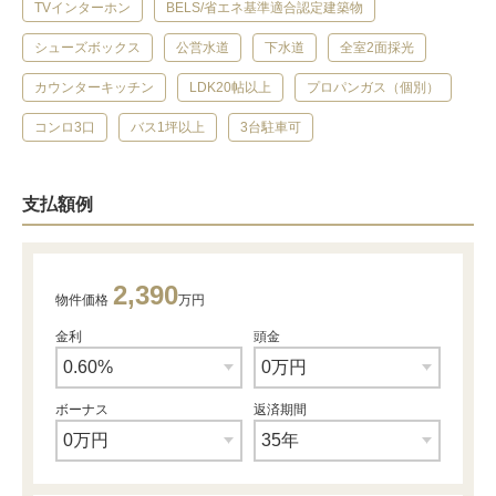
TVインターホン
BELS/省エネ基準適合認定建築物
シューズボックス
公営水道
下水道
全室2面採光
カウンターキッチン
LDK20帖以上
プロパンガス（個別）
コンロ3口
バス1坪以上
3台駐車可
支払額例
2,390
物件価格
万円
金利
頭金
ボーナス
返済期間