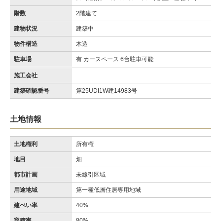
階数
2階建て
建物状況
建築中
物件構造
木造
駐車場
有 カースペース 6台駐車可能
施工会社
建築確認番号
第25UDI1W建14983号
土地情報
土地権利
所有権
地目
畑
都市計画
未線引区域
用途地域
第一種低層住居専用地域
建ぺい率
40%
容積率
80%