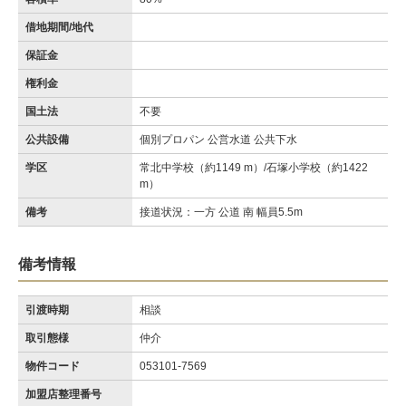
借地期間/地代
保証金
権利金
国土法
不要
公共設備
個別プロパン 公営水道 公共下水
学区
常北中学校（約1149 m）/石塚小学校（約1422
m）
備考
接道状況：一方 公道 南 幅員5.5m
備考情報
引渡時期
相談
取引態様
仲介
物件コード
053101-7569
加盟店整理番号