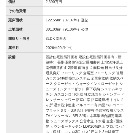
価格
2,390万円
その他費用
延床面積
122.55m²（37.07坪）登記
土地面積
301.03m²（91.06坪）公簿
間取り・向き
3LDK 南向き
築年月
2026年09月中旬
設備
設計住宅性能評価有 建設住宅性能評価書有（新
築時） 長期優良住宅認定通知書有 土地50坪以上
南側道路面す 2階建 南向き ２面採光 日当り良好
通風良好 フローリング 全居室フローリング 複層
ガラス 24時間換気システム 全居室収納 収納スペ
ース クローゼット ウォークインクローゼット シ
ューズインクローゼット 床下収納 システムキッ
チン ガスコンロ 浄水器 独立洗面台 シャンプード
レッサー シャワー 浴室に窓 浴室乾燥機 トイレ２
ヶ所 温水洗浄便座 バルコニー有 南面バルコニー
フラット３５・S適合証明書有 全居室複層ガラス
TVインターホン BELS/省エネ基準適合認定建築
物 シューズボックス 公営水道 下水道 全室2面採
光 カウンターキッチン LDK20帖以上 プロパンガ
ス（個別） コンロ3口 バス1坪以上 3台駐車可