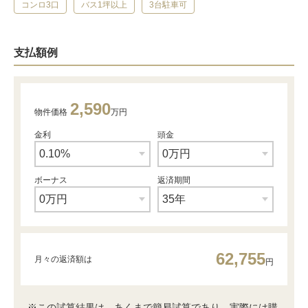
コンロ3口
バス1坪以上
3台駐車可
支払額例
2,590
物件価格
万円
金利
頭金
ボーナス
返済期間
62,755
月々の返済額は
円
※この試算結果は、あくまで簡易試算であり、実際には購