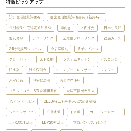
特徴ピックアップ
設計住宅性能評価有
建設住宅性能評価書有（新築時）
長期優良住宅認定通知書有
南向き
２面採光
日当り良好
通風良好
フローリング
全居室フローリング
複層ガラス
24時間換気システム
全居室収納
収納スペース
クローゼット
床下収納
システムキッチン
ガスコンロ
浄水器
独立洗面台
シャンプードレッサー
シャワー
浴室に窓
浴室乾燥機
温水洗浄便座
フラット３５・S適合証明書有
全居室複層ガラス
TVインターホン
BELS/省エネ基準適合認定建築物
シューズボックス
公営水道
下水道
カウンターキッチン
土地100坪以上
LDK20帖以上
プロパンガス（個別）