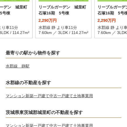
ーデン 城里町
リーブルガーデン 城里町
リーブルガーデ
5号棟
石塚16期 5号棟
石塚16期 5号
2,290万円
2,290万円
より車11分
水郡線 静 より車11分
水郡線 静 より車
3LDK / 114.27m²
7.60km ／ 3LDK / 114.27m²
7.60km ／ 3LDK 
最寄りの駅から物件を探す
水郡線 静駅
水郡線の不動産を探す
マンション
新築一戸建て
中古一戸建て
土地
事業用
茨城県東茨城郡城里町の不動産を探す
マンション
新築一戸建て
中古一戸建て
土地
事業用