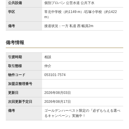
公共設備
個別プロパン 公営水道 公共下水
学区
常北中学校（約1149 m）/石塚小学校（約1422
m）
備考
接道状況：一方 私道 西 幅員2m
備考情報
引渡時期
相談
取引態様
仲介
物件コード
053101-7574
加盟店整理番号
更新日
2026年08月03日
次回更新予定日
2026年08月17日
備考
ゴールデンハーベスト限定の『必ずもらえる選べ
るキャンペーン』実施中！