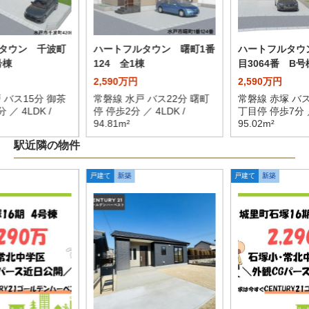
タウン 千波町
ハートフルタウン 曙町1番
ハートフルタウ
号棟
124 全1棟
目3064番 B号
2,590万円
2,590万円
 バス15分 御茶
常磐線 水戸 バス22分 曙町
常磐線 赤塚 バス
 ／ 4LDK /
停 停歩2分 ／ 4LDK /
丁目停 停歩7分 ／
94.81m²
95.02m²
駅近隣の物件
戸建て
新築
戸建て
新築