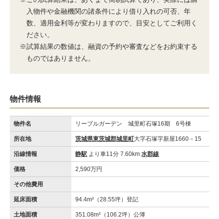
入物件や金融機関の諸条件により借り入れの可否、年
数、適用金利等が変わりますので、目安としてご利用く
ださい。
※試算結果の数値は、融資の予約や審査などをお約束する
ものではありません。
物件情報
物件名
リーブルガーデン 城里町石塚16期 6号棟
所在地
茨城県東茨城郡城里町
大字石塚字新屋1660－15
沿線情報
静駅
より車11分 7.60km
水郡線
価格
2,590万円
その他費用
延床面積
94.4m²（28.55坪）登記
土地面積
351.08m²（106.2坪）公簿