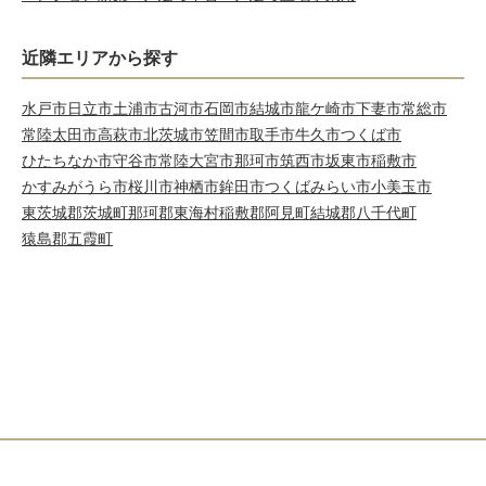
近隣エリアから探す
水戸市
日立市
土浦市
古河市
石岡市
結城市
龍ケ崎市
下妻市
常総市
常陸太田市
高萩市
北茨城市
笠間市
取手市
牛久市
つくば市
ひたちなか市
守谷市
常陸大宮市
那珂市
筑西市
坂東市
稲敷市
かすみがうら市
桜川市
神栖市
鉾田市
つくばみらい市
小美玉市
東茨城郡茨城町
那珂郡東海村
稲敷郡阿見町
結城郡八千代町
猿島郡五霞町