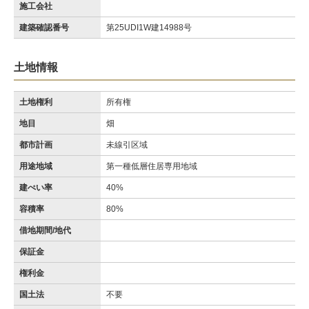
施工会社
建築確認番号
第25UDI1W建14988号
土地情報
土地権利
所有権
地目
畑
都市計画
未線引区域
用途地域
第一種低層住居専用地域
建ぺい率
40%
容積率
80%
借地期間/地代
保証金
権利金
国土法
不要