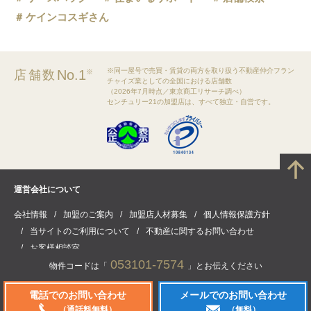
ケインコスギさん
※同一屋号で売買・賃貸の両方を取り扱う不動産仲介フラン
No.1
店舗数
※
チャイズ業としての全国における店舗数
（2026年7月時点／東京商工リサーチ調べ）
センチュリー21の加盟店は、すべて独立・自営です。
運営会社について
会社情報
加盟のご案内
加盟店人材募集
個人情報保護方針
当サイトのご利用について
不動産に関するお問い合わせ
お客様相談室
053101-7574
物件コードは「
」とお伝えください
電話でのお問い合わせ
メールでのお問い合わせ
(C) CENTURY21 Real Estate of Japan Ltd. All rights reserved.
（通話料無料）
（無料）