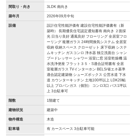
間取り・向き
3LDK 南向き
築年月
2026年09月中旬
設備
設計住宅性能評価有 建設住宅性能評価書有（新
築時） 長期優良住宅認定通知書有 南向き ２面採
光 日当り良好 通風良好 フローリング 全居室フロ
ーリング 複層ガラス 24時間換気システム 全居室
収納 収納スペース クローゼット 床下収納 システ
ムキッチン ガスコンロ 浄水器 独立洗面台 シャン
プードレッサー シャワー 浴室に窓 浴室乾燥機 温
水洗浄便座 フラット３５・S適合証明書有 全居
室複層ガラス TVインターホン BELS/省エネ基準
適合認定建築物 シューズボックス 公営水道 下水
道 カウンターキッチン 土地100坪以上 LDK20帖
以上 プロパンガス（個別） コンロ3口 バス1坪以
上 3台駐車可
階数
1階建て
建物状況
建築中
物件構造
木造
駐車場
有 カースペース 3台駐車可能