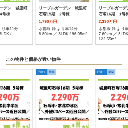
ーデン 城里町
リーブルガーデン 城里町
リーブルガーデ
4号棟
石塚15期 2号棟
石塚16期 1号
1,790万円
2,390万円
より車11分
水郡線 静 より車14分
水郡線 静 より車
3LDK /
8.80km ／ 3LDK / 96.05m²
7.60km ／ 3LDK
122.55m²
この物件と価格が近い物件
戸建て
新築
戸建て
新築