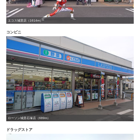
エコス城里店（1614m）
コンビニ
ローソン城里石塚店（689m）
ドラッグストア