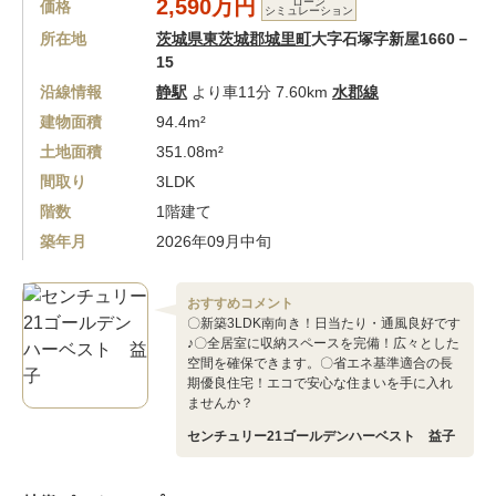
2,590万円
ローン
価格
シミュレーション
所在地
茨城県東茨城郡城里町
大字石塚字新屋1660－
15
沿線情報
静駅
より車11分 7.60km
水郡線
建物面積
94.4m²
土地面積
351.08m²
間取り
3LDK
階数
1階建て
築年月
2026年09月中旬
おすすめコメント
〇新築3LDK南向き！日当たり・通風良好です
♪〇全居室に収納スペースを完備！広々とした
空間を確保できます。〇省エネ基準適合の長
期優良住宅！エコで安心な住まいを手に入れ
ませんか？
センチュリー21ゴールデンハーベスト 益子