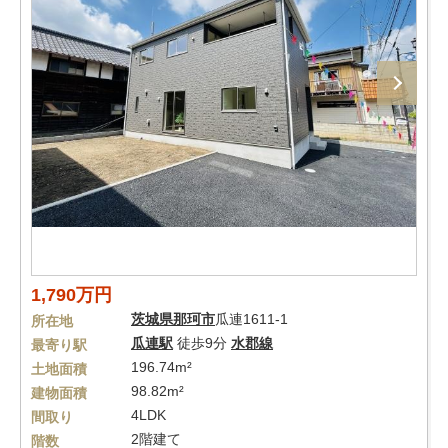
1,790万円
茨城県
那珂市
瓜連1611-1
所在地
瓜連駅
徒歩9分
水郡線
最寄り駅
196.74m²
土地面積
98.82m²
建物面積
4LDK
間取り
2階建て
階数