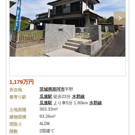
1,179万円
茨城県
那珂市
平野
所在地
瓜連駅
徒歩22分
水郡線
最寄り駅
瓜連駅
より車5分 1.80km
水郡線
363.33m²
土地面積
93.26m²
建物面積
4LDK
間取り
2階建て
階数