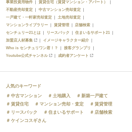
事業投資用物件
賃貸住宅（賃貸マンション・アパート）
南酒出駅
不動産売却査定
中古マンション売却査定
一戸建て・一軒家売却査定
土地売却査定
額田駅
マンションライブラリー
賃貸管理
店舗検索
センチュリー21とは
常陸鴻巣駅
リースバック
住まいるサポート21
加盟店人材募集
イメージキャラクター紹介
瓜連駅
Who is センチュリワン君！？
接客グランプリ
Youtube公式チャンネル
成約者アンケート
静駅
人気のキーワード
中古マンション
土地購入
新築一戸建て
賃貸住宅
マンション売却・査定
賃貸管理
リースバック
住まいるサポート
店舗検索
ケインコスギさん