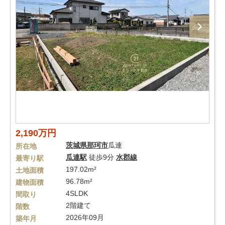
2,190万円
茨城県
那珂市
瓜連
所在地
瓜連駅
徒歩9分
水郡線
最寄り駅
197.02m²
土地面積
96.78m²
建物面積
4SLDK
間取り
2階建て
階数
2026年09月
築年月