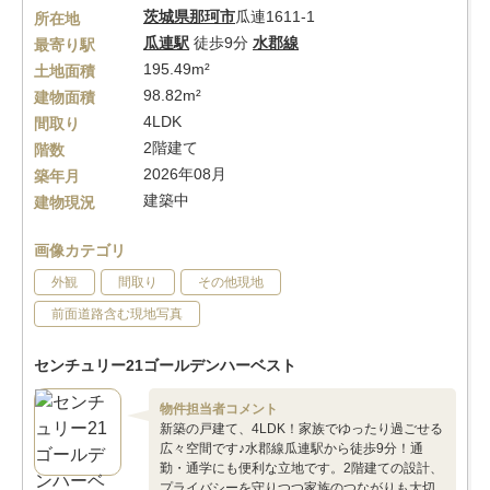
茨城県
那珂市
瓜連1611-1
所在地
瓜連駅
徒歩9分
水郡線
最寄り駅
195.49m²
土地面積
98.82m²
建物面積
4LDK
間取り
2階建て
階数
2026年08月
築年月
建築中
建物現況
画像カテゴリ
外観
間取り
その他現地
前面道路含む現地写真
センチュリー21ゴールデンハーベスト
物件担当者コメント
新築の戸建て、4LDK！家族でゆったり過ごせる
広々空間です♪水郡線瓜連駅から徒歩9分！通
勤・通学にも便利な立地です。2階建ての設計、
プライバシーを守りつつ家族のつながりも大切