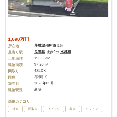
1,690万円
茨城県
那珂市
瓜連
所在地
瓜連駅
徒歩9分
水郡線
最寄り駅
196.65m²
土地面積
97.20m²
建物面積
4SLDK
間取り
2階建て
階数
2026年05月
築年月
新築
建物現況
画像カテゴリ
外観
間取り
リビング
和室
キッチン