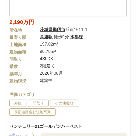
2,190万円
茨城県
那珂市
瓜連1611-1
所在地
瓜連駅
徒歩9分
水郡線
最寄り駅
197.02m²
土地面積
96.78m²
建物面積
4SLDK
間取り
2階建て
階数
2026年08月
築年月
建築中
建物現況
画像カテゴリ
外観
間取り
その他現地
前面道路含む現地写真
センチュリー21ゴールデンハーベスト