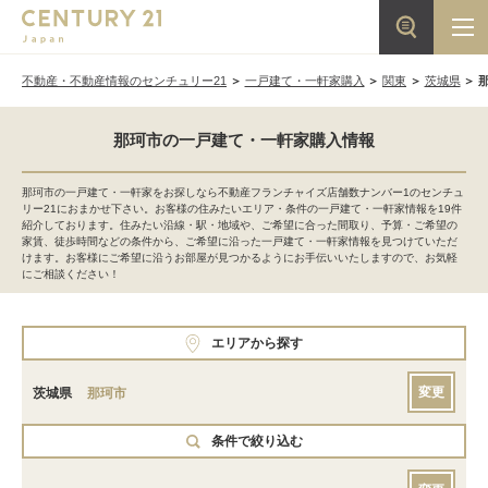
不動産・不動産情報のセンチュリー21
一戸建て・一軒家購入
関東
茨城県
那珂市の一戸建て・一軒家購入情報
那珂市の一戸建て・一軒家をお探しなら不動産フランチャイズ店舗数ナンバー1のセンチュ
リー21におまかせ下さい。お客様の住みたいエリア・条件の一戸建て・一軒家情報を19件
紹介しております。住みたい沿線・駅・地域や、ご希望に合った間取り、予算・ご希望の
家賃、徒歩時間などの条件から、ご希望に沿った一戸建て・一軒家情報を見つけていただ
けます。お客様にご希望に沿うお部屋が見つかるようにお手伝いいたしますので、お気軽
にご相談ください！
エリアから探す
変更
茨城県
那珂市
条件で絞り込む