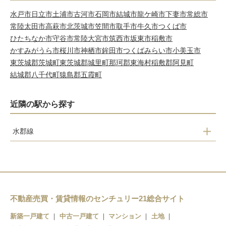
水戸市
日立市
土浦市
古河市
石岡市
結城市
龍ケ崎市
下妻市
常総市
常陸太田市
高萩市
北茨城市
笠間市
取手市
牛久市
つくば市
ひたちなか市
守谷市
常陸大宮市
筑西市
坂東市
稲敷市
かすみがうら市
桜川市
神栖市
鉾田市
つくばみらい市
小美玉市
東茨城郡茨城町
東茨城郡城里町
那珂郡東海村
稲敷郡阿見町
結城郡八千代町
猿島郡五霞町
近隣の駅から探す
水郡線
後台駅
下菅谷駅
中菅谷駅
不動産売買・賃貸情報のセンチュリー21総合サイト
新築一戸建て
中古一戸建て
マンション
土地
上菅谷駅