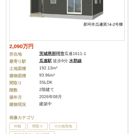
2,090万円
茨城県
那珂市
瓜連1611-1
所在地
瓜連駅
徒歩9分
水郡線
最寄り駅
192.13m²
土地面積
93.96m²
建物面積
3SLDK
間取り
2階建て
階数
2026年08月
築年月
建築中
建物現況
画像カテゴリ
外観
間取り
その他現地