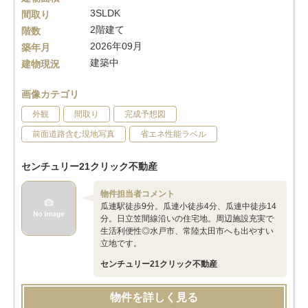
3SLDK
間取り
2階建て
階数
2026年09月
築年月
建築中
建物現況
画像カテゴリ
外観
間取り
完成予想図
前面道路含む現地写真
省エネ性能ラベル
センチュリー21クリック不動産
物件担当者コメント
瓜連駅徒歩9分。瓜連小徒歩4分、瓜連中徒歩14
分。日立笠間線沿いの住宅地。周辺施設充実で
生活利便性◎水戸市、常陸太田市へも出やすい
立地です。
センチュリー21クリック不動産
物件を詳しく見る