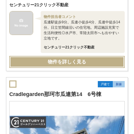
センチュリー21クリック不動産
物件担当者コメント
瓜連駅徒歩9分。瓜連小徒歩4分、瓜連中徒歩14
分。日立笠間線沿いの住宅地。周辺施設充実で
生活利便性◎水戸市、常陸太田市へも出やすい
立地です。
センチュリー21クリック不動産
物件を詳しく見る
戸建て
新築
Cradlegarden那珂市瓜連第14 6号棟