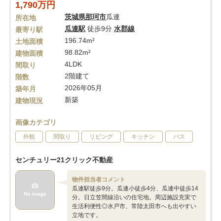
1,790万円
茨城県
那珂市
瓜連
所在地
瓜連駅
徒歩9分
水郡線
最寄り駅
196.74m²
土地面積
98.82m²
建物面積
4LDK
間取り
2階建て
階数
2026年05月
築年月
新築
建物現況
画像カテゴリ
外観
間取り
リビング
キッチン
バス
センチュリー21クリック不動産
物件担当者コメント
瓜連駅徒歩9分。瓜連小徒歩4分、瓜連中徒歩14
分。日立笠間線沿いの住宅地。周辺施設充実で
生活利便性◎水戸市、常陸太田市へも出やすい
立地です。