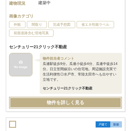
建築中
建物現況
画像カテゴリ
外観
間取り
完成予想図
省エネ性能ラベル
前面道路含む現地写真
センチュリー21クリック不動産
物件担当者コメント
瓜連駅徒歩9分。瓜連小徒歩4分、瓜連中徒歩14
分。日立笠間線沿いの住宅地。周辺施設充実で
生活利便性◎水戸市、常陸太田市へも出やすい
立地です。
センチュリー21クリック不動産
物件を詳しく見る
戸建て
新築