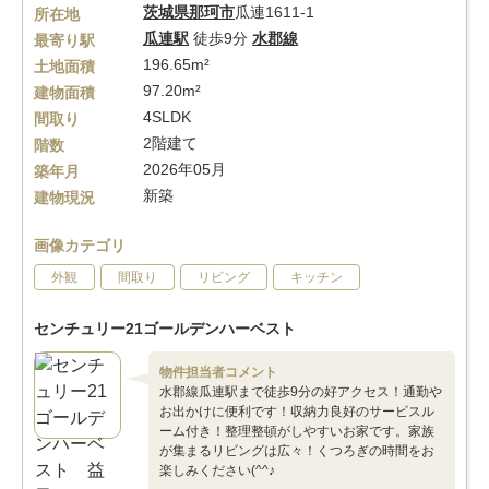
茨城県
那珂市
瓜連1611-1
所在地
瓜連駅
徒歩9分
水郡線
最寄り駅
196.65m²
土地面積
97.20m²
建物面積
4SLDK
間取り
2階建て
階数
2026年05月
築年月
新築
建物現況
画像カテゴリ
外観
間取り
リビング
キッチン
センチュリー21ゴールデンハーベスト
物件担当者コメント
水郡線瓜連駅まで徒歩9分の好アクセス！通勤や
お出かけに便利です！収納力良好のサービスル
ーム付き！整理整頓がしやすいお家です。家族
が集まるリビングは広々！くつろぎの時間をお
楽しみください(^^♪