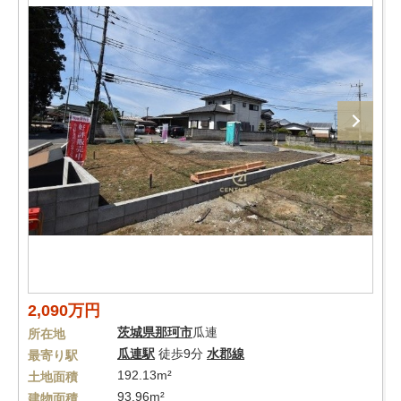
2,090万円
茨城県
那珂市
瓜連
所在地
瓜連駅
徒歩9分
水郡線
最寄り駅
192.13m²
土地面積
93.96m²
建物面積