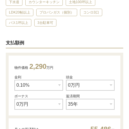
下水道
カウンターキッチン
土地100坪以上
LDK20帖以上
プロパンガス（個別）
コンロ3口
バス1坪以上
3台駐車可
支払額例
2,290
物件価格
万円
金利
頭金
ボーナス
返済期間