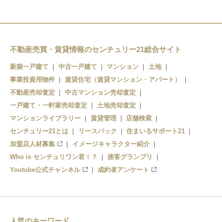
不動産売買・賃貸情報のセンチュリー21総合サイト
新築一戸建て
中古一戸建て
マンション
土地
事業投資用物件
賃貸住宅（賃貸マンション・アパート）
不動産売却査定
中古マンション売却査定
一戸建て・一軒家売却査定
土地売却査定
マンションライブラリー
賃貸管理
店舗検索
センチュリー21とは
リースバック
住まいるサポート21
加盟店人材募集
イメージキャラクター紹介
Who is センチュリワン君！？
接客グランプリ
Youtube公式チャンネル
成約者アンケート
人気のキーワード