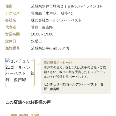
住所
茨城県水戸市城南２丁目8-38ハイライン１F
アクセス
常磐線「水戸駅」 徒歩4分
会社名
株式会社ゴールデンハーベスト
代表者
菅野 俊吉郎
営業時間
10:00～19:00
定休日
水曜日
免許番号
茨城県知事(6)第5904号
店代表者メッセージ
水戸での住まい探しは地元大手の当社へご依
頼下さい。数々の賞を受賞したトップエージ
ェントが皆様をサポートします。
センチュリー21ゴールデンハーベスト 菅
野 俊吉郎
この店舗へのお客様の声
茨城県 T.D様