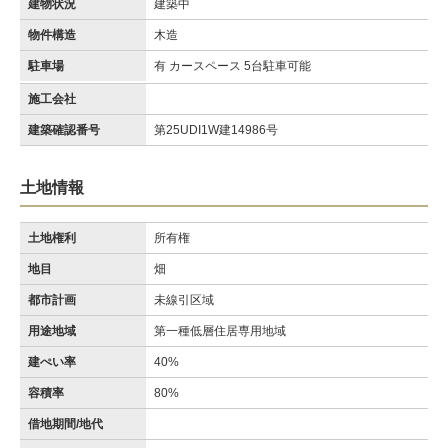
建物状況
建築中
物件構造
木造
駐車場
有 カースペース 5台駐車可能
施工会社
建築確認番号
第25UDI1W建14986号
土地情報
土地権利
所有権
地目
畑
都市計画
未線引区域
用途地域
第一種低層住居専用地域
建ぺい率
40%
容積率
80%
借地期間/地代