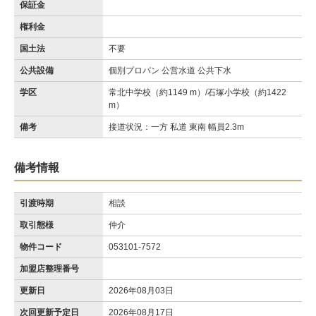
保証金
権利金
国土法
不要
公共設備
個別プロパン 公営水道 公共下水
学区
常北中学校（約1149 m）/石塚小学校（約1422
m）
備考
接道状況：一方 私道 東南 幅員2.3m
備考情報
引渡時期
相談
取引態様
仲介
物件コード
053101-7572
加盟店整理番号
更新日
2026年08月03日
次回更新予定日
2026年08月17日