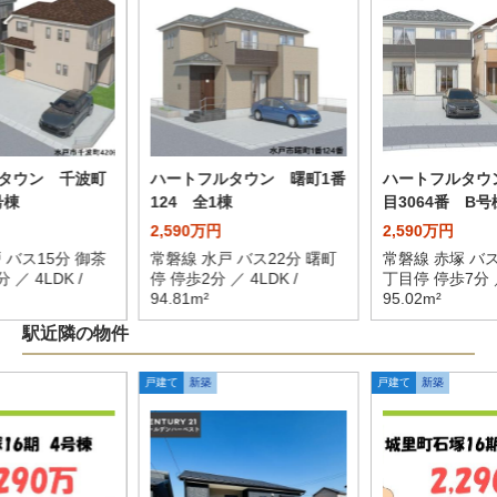
タウン 千波町
ハートフルタウン 曙町1番
ハートフルタウ
号棟
124 全1棟
目3064番 B号
2,590万円
2,590万円
 バス15分 御茶
常磐線 水戸 バス22分 曙町
常磐線 赤塚 バス
 ／ 4LDK /
停 停歩2分 ／ 4LDK /
丁目停 停歩7分 ／
94.81m²
95.02m²
駅近隣の物件
戸建て
新築
戸建て
新築