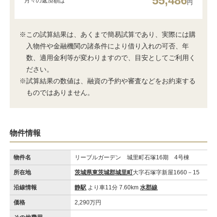
55,486
月々の返済額は
円
※この試算結果は、あくまで簡易試算であり、実際には購
入物件や金融機関の諸条件により借り入れの可否、年
数、適用金利等が変わりますので、目安としてご利用く
ださい。
※試算結果の数値は、融資の予約や審査などをお約束する
ものではありません。
物件情報
物件名
リーブルガーデン 城里町石塚16期 4号棟
所在地
茨城県東茨城郡城里町
大字石塚字新屋1660－15
沿線情報
静駅
より車11分 7.60km
水郡線
価格
2,290万円