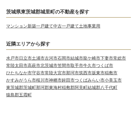
茨城県東茨城郡城里町の不動産を探す
マンション
新築一戸建て
中古一戸建て
土地
事業用
近隣エリアから探す
水戸市
日立市
土浦市
古河市
石岡市
結城市
龍ケ崎市
下妻市
常総市
常陸太田市
高萩市
北茨城市
笠間市
取手市
牛久市
つくば市
ひたちなか市
守谷市
常陸大宮市
那珂市
筑西市
坂東市
稲敷市
かすみがうら市
桜川市
神栖市
鉾田市
つくばみらい市
小美玉市
東茨城郡茨城町
那珂郡東海村
稲敷郡阿見町
結城郡八千代町
猿島郡五霞町