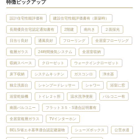
特徴ピックアップ
設計住宅性能評価有
建設住宅性能評価書有（新築時）
長期優良住宅認定通知書有
2階建
南向き
２面採光
日当り良好
通風良好
フローリング
全居室フローリング
複層ガラス
24時間換気システム
全居室収納
収納スペース
クローゼット
ウォークインクローゼット
床下収納
システムキッチン
ガスコンロ
浄水器
独立洗面台
シャンプードレッサー
シャワー
浴室に窓
浴室乾燥機
トイレ２ヶ所
温水洗浄便座
バルコニー有
南面バルコニー
フラット３５・S適合証明書有
全居室複層ガラス
TVインターホン
BELS/省エネ基準適合認定建築物
シューズボックス
公営水道