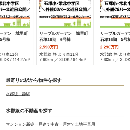
ーデン 城里町
リーブルガーデン 城里町
リーブルガーデ
5号棟
石塚16期 6号棟
石塚16期 5号
2,590万円
2,290万円
より車11分
水郡線 静 より車11分
水郡線 静 より車
3LDK / 114.27m²
7.60km ／ 3LDK / 94.4m²
7.60km ／ 3LDK 
最寄りの駅から物件を探す
水郡線 静駅
水郡線の不動産を探す
マンション
新築一戸建て
中古一戸建て
土地
事業用