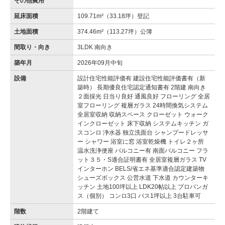
その他費用
延床面積
109.71m²（33.18坪）登記
土地面積
374.46m²（113.27坪）公簿
間取り・向き
3LDK 南向き
築年月
2026年09月中旬
設備
設計住宅性能評価有 建設住宅性能評価書有（新
築時） 長期優良住宅認定通知書有 2階建 南向き
２面採光 日当り良好 通風良好 フローリング 全居
室フローリング 複層ガラス 24時間換気システム
全居室収納 収納スペース クローゼット ウォーク
インクローゼット 床下収納 システムキッチン ガ
スコンロ 浄水器 独立洗面台 シャンプードレッサ
ー シャワー 浴室に窓 浴室乾燥機 トイレ２ヶ所
温水洗浄便座 バルコニー有 南面バルコニー フラ
ット３５・S適合証明書有 全居室複層ガラス TV
インターホン BELS/省エネ基準適合認定建築物
シューズボックス 公営水道 下水道 カウンターキ
ッチン 土地100坪以上 LDK20帖以上 プロパンガ
ス（個別） コンロ3口 バス1坪以上 3台駐車可
階数
2階建て