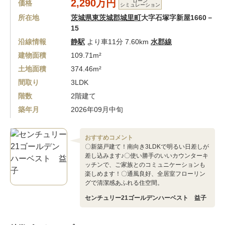
2,290万円
ローン
価格
シミュレーション
所在地
茨城県東茨城郡城里町
大字石塚字新屋1660－
15
沿線情報
静駅
より車11分 7.60km
水郡線
建物面積
109.71m²
土地面積
374.46m²
間取り
3LDK
階数
2階建て
築年月
2026年09月中旬
おすすめコメント
〇新築戸建て！南向き3LDKで明るい日差しが
差し込みます♪〇使い勝手のいいカウンターキ
ッチンで、ご家族とのコミュニケーションも
楽しめます！〇通風良好、全居室フローリン
グで清潔感あふれる住空間。
センチュリー21ゴールデンハーベスト 益子