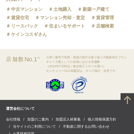
中古マンション
土地購入
新築一戸建て
賃貸住宅
マンション売却・査定
賃貸管理
リースバック
住まいるサポート
店舗検索
ケインコスギさん
※同一屋号で売買・賃貸の両方を取り扱う不動産仲介フラン
No.1
店舗数
※
チャイズ業としての全国における店舗数
（2026年7月時点／東京商工リサーチ調べ）
センチュリー21の加盟店は、すべて独立・自営です。
運営会社について
会社情報
加盟のご案内
加盟店人材募集
個人情報保護方針
当サイトのご利用について
不動産に関するお問い合わせ
お客様相談室