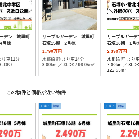
ーデン 城里町
リーブルガーデン 城里町
リーブルガーデ
4号棟
石塚15期 2号棟
石塚16期 1号
1,790万円
2,390万円
より車11分
水郡線 静 より車14分
水郡線 静 より車
3LDK /
8.80km ／ 3LDK / 96.05m²
7.60km ／ 3LDK
122.55m²
この物件と価格が近い物件
戸建て
新築
戸建て
新築