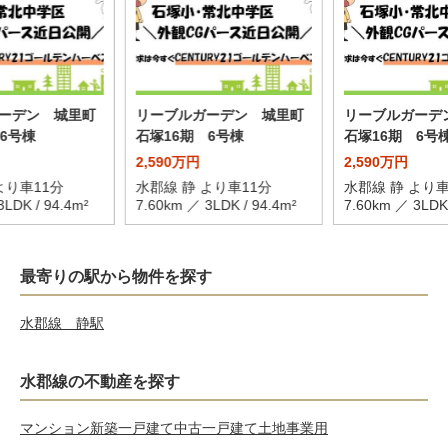
ーデン 城里町
リーブルガーデン 城里町
リーブルガーデ
6号棟
石塚16期 6号棟
石塚16期 6号
2,590万円
2,590万円
より車11分
水郡線 静 より車11分
水郡線 静 より車
3LDK / 94.4m²
7.60km ／ 3LDK / 94.4m²
7.60km ／ 3LDK 
最寄りの駅から物件を探す
水郡線 静駅
水郡線の不動産を探す
マンション
新築一戸建て
中古一戸建て
土地
事業用