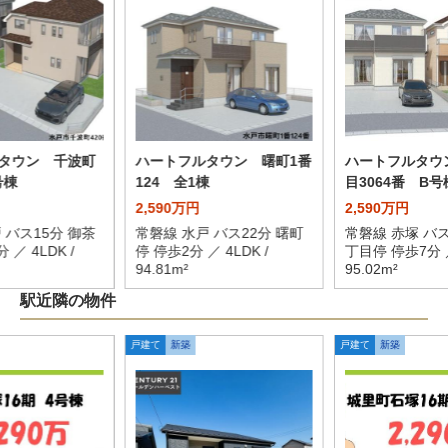
タウン 千波町
ハートフルタウン 曙町1番
ハートフルタウ
号棟
124 全1棟
目3064番 B号
2,590万円
2,590万円
 バス15分 御茶
常磐線 水戸 バス22分 曙町
常磐線 赤塚 バス
 ／ 4LDK /
停 停歩2分 ／ 4LDK /
丁目停 停歩7分 ／
94.81m²
95.02m²
駅近隣の物件
戸建て
新築
戸建て
新築