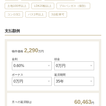
土地100坪以上
LDK20帖以上
プロパンガス（個別）
コンロ3口
バス1坪以上
3台駐車可
支払額例
2,290
物件価格
万円
金利
頭金
ボーナス
返済期間
60,463
月々の返済額は
円