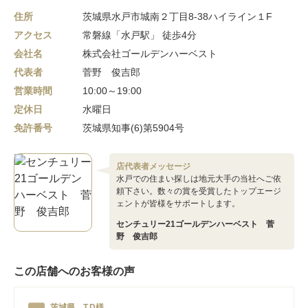
住所
茨城県水戸市城南２丁目8-38ハイライン１F
アクセス
常磐線「水戸駅」 徒歩4分
会社名
株式会社ゴールデンハーベスト
代表者
菅野 俊吉郎
営業時間
10:00～19:00
定休日
水曜日
免許番号
茨城県知事(6)第5904号
店代表者メッセージ
水戸での住まい探しは地元大手の当社へご依
頼下さい。数々の賞を受賞したトップエージ
ェントが皆様をサポートします。
センチュリー21ゴールデンハーベスト 菅
野 俊吉郎
この店舗へのお客様の声
茨城県 T.D様