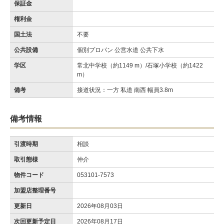
保証金
権利金
国土法
不要
公共設備
個別プロパン 公営水道 公共下水
学区
常北中学校（約1149 m）/石塚小学校（約1422
m）
備考
接道状況：一方 私道 南西 幅員3.8m
備考情報
引渡時期
相談
取引態様
仲介
物件コード
053101-7573
加盟店整理番号
更新日
2026年08月03日
次回更新予定日
2026年08月17日