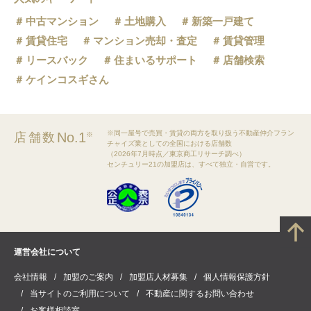
中古マンション
土地購入
新築一戸建て
賃貸住宅
マンション売却・査定
賃貸管理
リースバック
住まいるサポート
店舗検索
ケインコスギさん
※同一屋号で売買・賃貸の両方を取り扱う不動産仲介フラン
No.1
店舗数
※
チャイズ業としての全国における店舗数
（2026年7月時点／東京商工リサーチ調べ）
センチュリー21の加盟店は、すべて独立・自営です。
運営会社について
会社情報
加盟のご案内
加盟店人材募集
個人情報保護方針
当サイトのご利用について
不動産に関するお問い合わせ
お客様相談室