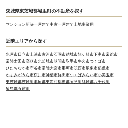
茨城県東茨城郡城里町の不動産を探す
マンション
新築一戸建て
中古一戸建て
土地
事業用
近隣エリアから探す
水戸市
日立市
土浦市
古河市
石岡市
結城市
龍ケ崎市
下妻市
常総市
常陸太田市
高萩市
北茨城市
笠間市
取手市
牛久市
つくば市
ひたちなか市
守谷市
常陸大宮市
那珂市
筑西市
坂東市
稲敷市
かすみがうら市
桜川市
神栖市
鉾田市
つくばみらい市
小美玉市
東茨城郡茨城町
那珂郡東海村
稲敷郡阿見町
結城郡八千代町
猿島郡五霞町