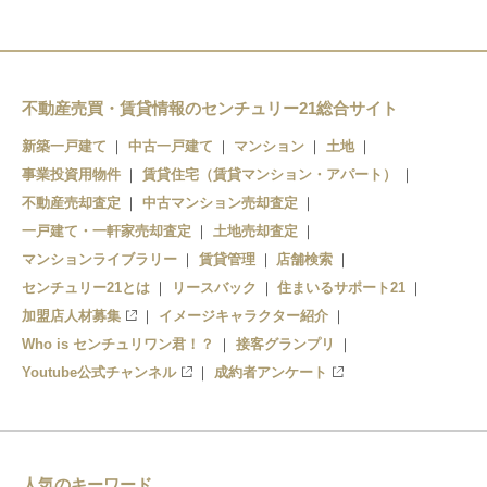
不動産売買・賃貸情報のセンチュリー21総合サイト
新築一戸建て
中古一戸建て
マンション
土地
事業投資用物件
賃貸住宅（賃貸マンション・アパート）
不動産売却査定
中古マンション売却査定
一戸建て・一軒家売却査定
土地売却査定
マンションライブラリー
賃貸管理
店舗検索
センチュリー21とは
リースバック
住まいるサポート21
加盟店人材募集
イメージキャラクター紹介
Who is センチュリワン君！？
接客グランプリ
Youtube公式チャンネル
成約者アンケート
人気のキーワード