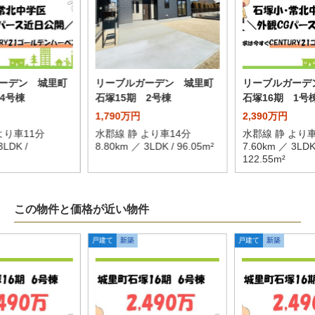
ーデン 城里町
リーブルガーデン 城里町
リーブルガーデ
4号棟
石塚15期 2号棟
石塚16期 1号
1,790万円
2,390万円
より車11分
水郡線 静 より車14分
水郡線 静 より車
3LDK /
8.80km ／ 3LDK / 96.05m²
7.60km ／ 3LDK
122.55m²
この物件と価格が近い物件
戸建て
新築
戸建て
新築