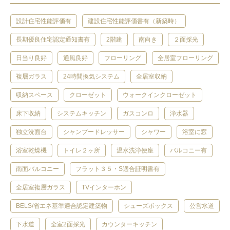
設計住宅性能評価有
建設住宅性能評価書有（新築時）
長期優良住宅認定通知書有
2階建
南向き
２面採光
日当り良好
通風良好
フローリング
全居室フローリング
複層ガラス
24時間換気システム
全居室収納
収納スペース
クローゼット
ウォークインクローゼット
床下収納
システムキッチン
ガスコンロ
浄水器
独立洗面台
シャンプードレッサー
シャワー
浴室に窓
浴室乾燥機
トイレ２ヶ所
温水洗浄便座
バルコニー有
南面バルコニー
フラット３５・S適合証明書有
全居室複層ガラス
TVインターホン
BELS/省エネ基準適合認定建築物
シューズボックス
公営水道
下水道
全室2面採光
カウンターキッチン