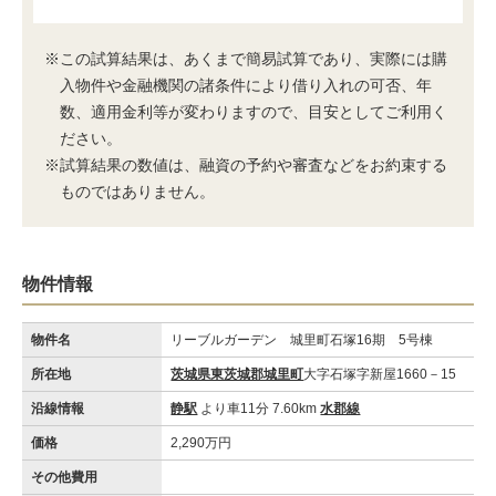
※この試算結果は、あくまで簡易試算であり、実際には購
入物件や金融機関の諸条件により借り入れの可否、年
数、適用金利等が変わりますので、目安としてご利用く
ださい。
※試算結果の数値は、融資の予約や審査などをお約束する
ものではありません。
物件情報
物件名
リーブルガーデン 城里町石塚16期 5号棟
所在地
茨城県東茨城郡城里町
大字石塚字新屋1660－15
沿線情報
静駅
より車11分 7.60km
水郡線
価格
2,290万円
その他費用