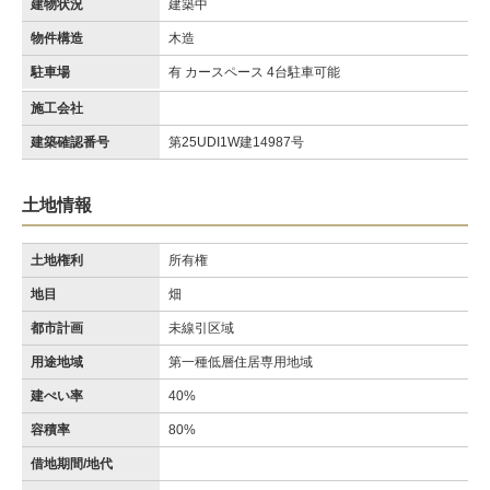
建物状況
建築中
物件構造
木造
駐車場
有 カースペース 4台駐車可能
施工会社
建築確認番号
第25UDI1W建14987号
土地情報
土地権利
所有権
地目
畑
都市計画
未線引区域
用途地域
第一種低層住居専用地域
建ぺい率
40%
容積率
80%
借地期間/地代