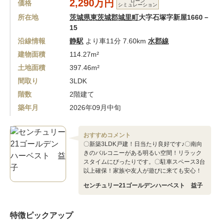
2,290万円
ローン
価格
シミュレーション
所在地
茨城県東茨城郡城里町
大字石塚字新屋1660－
15
沿線情報
静駅
より車11分 7.60km
水郡線
建物面積
114.27m²
土地面積
397.46m²
間取り
3LDK
階数
2階建て
築年月
2026年09月中旬
おすすめコメント
〇新築3LDK戸建！日当たり良好です♪〇南向
きのバルコニーがある明るい空間！リラック
スタイムにぴったりです。〇駐車スペース3台
以上確保！家族や友人が遊びに来ても安心！
センチュリー21ゴールデンハーベスト 益子
特徴ピックアップ