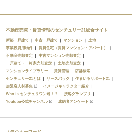
不動産売買・賃貸情報のセンチュリー21総合サイト
新築一戸建て
中古一戸建て
マンション
土地
事業投資用物件
賃貸住宅（賃貸マンション・アパート）
不動産売却査定
中古マンション売却査定
一戸建て・一軒家売却査定
土地売却査定
マンションライブラリー
賃貸管理
店舗検索
センチュリー21とは
リースバック
住まいるサポート21
加盟店人材募集
イメージキャラクター紹介
Who is センチュリワン君！？
接客グランプリ
Youtube公式チャンネル
成約者アンケート
人気のキーワード