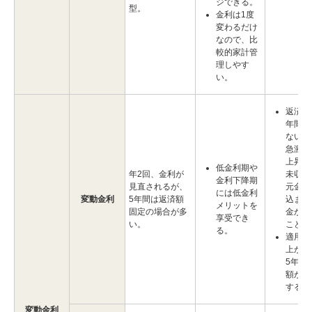
ジできる。
型。
金利は1度
変わるだけ
なので、比
較的家計管
理しやす
い。
返済額
年間変
ないた
急激な
上昇期
低金利期や
年2回、金利が
未収利
金利下降期
見直されるが、
元金に
には低金利
変動金利
5年間は返済額
込まれ
メリットを
固定の場合が多
金が増
享受でき
い。
ことも
る。
適用金
上がる
5年に
額がア
する。
変動金利