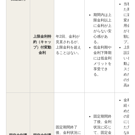
当初設
た期間
期間内は上
に返済
限金利以上
変わる
に金利が上
用金利
がらない安
がると
上限金利特
年2回、金利が
心感があ
額はア
約（キャッ
見直されるが、
る。
プ。
プ）付変動
上限金利を超え
低金利期や
上限金
金利
ることはない。
金利下降期
設定さ
には低金利
いる分
メリットを
動より
享受でき
スクは
る。
めだが
の分金
高め。
金利上
続くと
めから
固定期間終
の固定
了後、金利
にして
固定期間終了
状況に応じ
た方が
後、金利状況に
て、固定金
な結果