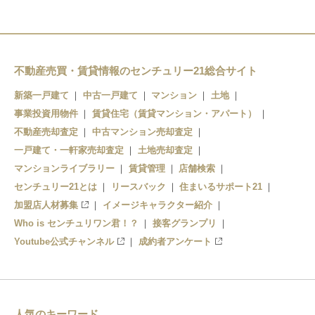
不動産売買・賃貸情報のセンチュリー21総合サイト
新築一戸建て
中古一戸建て
マンション
土地
事業投資用物件
賃貸住宅（賃貸マンション・アパート）
不動産売却査定
中古マンション売却査定
一戸建て・一軒家売却査定
土地売却査定
マンションライブラリー
賃貸管理
店舗検索
センチュリー21とは
リースバック
住まいるサポート21
加盟店人材募集
イメージキャラクター紹介
Who is センチュリワン君！？
接客グランプリ
Youtube公式チャンネル
成約者アンケート
人気のキーワード