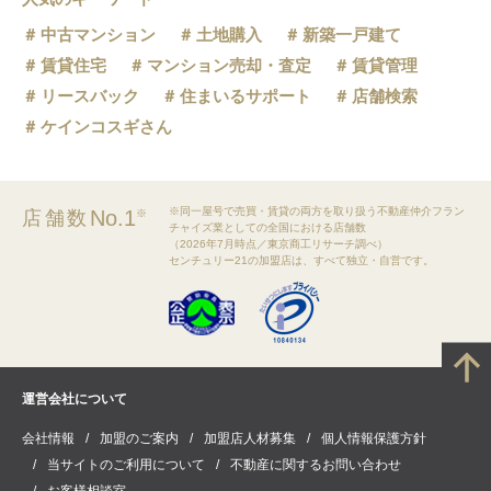
中古マンション
土地購入
新築一戸建て
賃貸住宅
マンション売却・査定
賃貸管理
リースバック
住まいるサポート
店舗検索
ケインコスギさん
※同一屋号で売買・賃貸の両方を取り扱う不動産仲介フラン
No.1
店舗数
※
チャイズ業としての全国における店舗数
（2026年7月時点／東京商工リサーチ調べ）
センチュリー21の加盟店は、すべて独立・自営です。
運営会社について
会社情報
加盟のご案内
加盟店人材募集
個人情報保護方針
当サイトのご利用について
不動産に関するお問い合わせ