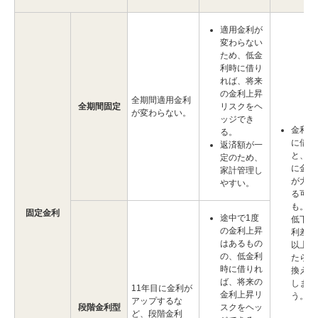
適用金利が
変わらない
ため、低金
利時に借り
れば、将来
の金利上昇
全期間適用金利
全期間固定
リスクをヘ
が変わらない。
ッジでき
金利下
る。
に借り
返済額が一
と、結
定のため、
に金利
家計管理し
が大き
やすい。
る可能
も。金
固定金利
途中で1度
低下し
の金利上昇
利差が
はあるもの
以上に
の、低金利
たら、
時に借りれ
換えも
ば、将来の
しまし
11年目に金利が
金利上昇リ
う。
アップするな
段階金利型
スクをヘッ
ど、段階金利