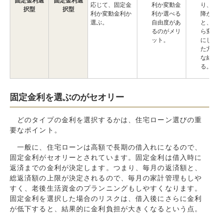
固定金利選
固定金利選
応じて、固定金
利か変動金
り、金
択型
択型
利か変動金利か
利か選べる
降が続
選ぶ。
自由度があ
と、初
るのがメリ
ら変動
ット。
にして
た方が
な結果
る。
固定金利を選ぶのがセオリー
どのタイプの金利を選択するかは、住宅ローン選びの重
要なポイント。
一般に、住宅ローンは高額で長期の借入れになるので、
固定金利がセオリーとされています。固定金利は借入時に
返済までの金利が決定します。つまり、毎月の返済額と、
総返済額の上限が決定されるので、毎月の家計管理もしや
すく、老後生活資金のプランニングもしやすくなります。
固定金利を選択した場合のリスクは、借入後にさらに金利
が低下すると、結果的に金利負担が大きくなるという点。