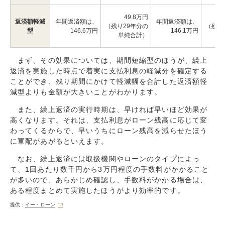
49.8万円
返済額軽減
年間返済額は、
年間返済額は、
（残り29年分の
（残り
型
146.6万円
146.1万円
単純合計）
単
まず、その効果については、期間短縮型のほうが、繰上
返済を実施した時点で着実に支払利息の軽減分を確定する
ことができ、残り期間にかけて軽減幅を合計した返済額軽
減型よりも金額が大きいことがわかります。
また、繰上返済の実行時期は、早ければ早いほど効果が
高くなります。それは、支払利息がローン残高に応じて変
わってくるからで、早いうちにローン残高を減らせたほう
に軍配があがるといえます。
なお、繰上返済には取扱機関やローンのタイプによっ
て、1回あたり数千円から3万円程度の手数料がかかること
が多いので、あらかじめ確認し、手数料がかかる場合は、
ある程度まとめて実施したほうがより効率的です。
提供：
イー・ローン