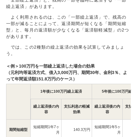
「全部繰上返済」と、残高の一部を臨時に返済する「一部
繰上返済」があります。
よく利用されるのは、この「一部繰上返済」で、残高の
一部が減ることによって、返済期間が短くなる「期間短縮
型」と、毎月の返済額が少なくなる「返済額軽減型」の2つ
があります。
では、この2種類の繰上返済の効果を試算してみましょ
う。
＜例＞100万円を一部繰上返済した場合の効果
（元利均等返済方式、借入3,000万円、期間30年、金利3％、よ
って年間返済額151.8万円のケース）
1年後に100万円繰上返済
5年後に100万円繰上
繰上返済後の内
支払利息の軽減
繰上返済後の内
支払利
容
効果
容
短縮期間1年7ヶ
短縮期間1年5ヶ
期間短縮型
140.3万円
1
月
月