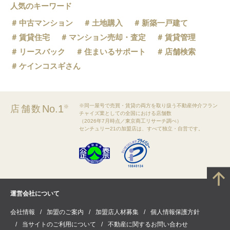
人気のキーワード
中古マンション
土地購入
新築一戸建て
賃貸住宅
マンション売却・査定
賃貸管理
リースバック
住まいるサポート
店舗検索
ケインコスギさん
※同一屋号で売買・賃貸の両方を取り扱う不動産仲介フラン
No.1
店舗数
※
チャイズ業としての全国における店舗数
（2026年7月時点／東京商工リサーチ調べ）
センチュリー21の加盟店は、すべて独立・自営です。
運営会社について
会社情報
加盟のご案内
加盟店人材募集
個人情報保護方針
当サイトのご利用について
不動産に関するお問い合わせ