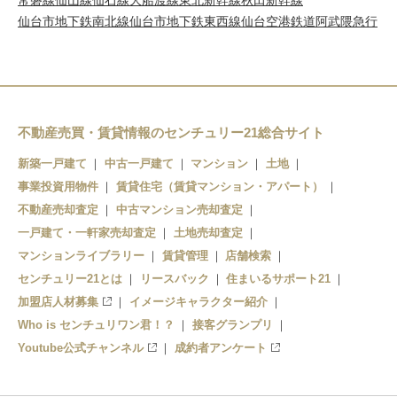
常磐線
仙山線
仙石線
大船渡線
東北新幹線
秋田新幹線
仙台市地下鉄南北線
仙台市地下鉄東西線
仙台空港鉄道
阿武隈急行
不動産売買・賃貸情報のセンチュリー21総合サイト
新築一戸建て
中古一戸建て
マンション
土地
事業投資用物件
賃貸住宅（賃貸マンション・アパート）
不動産売却査定
中古マンション売却査定
一戸建て・一軒家売却査定
土地売却査定
マンションライブラリー
賃貸管理
店舗検索
センチュリー21とは
リースバック
住まいるサポート21
加盟店人材募集
イメージキャラクター紹介
Who is センチュリワン君！？
接客グランプリ
Youtube公式チャンネル
成約者アンケート