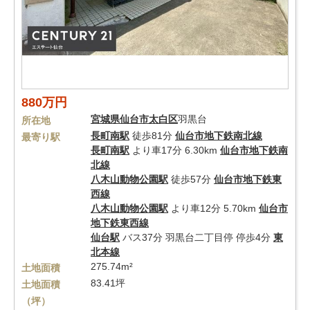
880万円
宮城県
仙台市太白区
羽黒台
所在地
長町南駅
徒歩81分
仙台市地下鉄南北線
最寄り駅
長町南駅
より車17分 6.30km
仙台市地下鉄南
北線
八木山動物公園駅
徒歩57分
仙台市地下鉄東
西線
八木山動物公園駅
より車12分 5.70km
仙台市
地下鉄東西線
仙台駅
バス37分 羽黒台二丁目停 停歩4分
東
北本線
275.74m²
土地面積
83.41坪
土地面積
（坪）