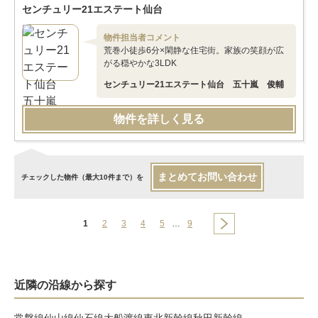
センチュリー21エステート仙台
物件担当者コメント
荒巻小徒歩6分×閑静な住宅街。家族の笑顔が広
がる穏やかな3LDK
センチュリー21エステート仙台 五十嵐 俊輔
物件を詳しく見る
まとめてお問い合わせ
チェックした物件（最大10件まで）を
1
2
3
4
5
…
9
近隣の沿線から探す