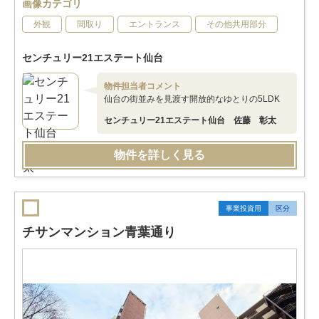
画像カテゴリ
外観
間取り
エントランス
その他共用部分
センチュリー21エステート仙台
物件担当者コメント
仙台の街並みを見渡す開放的なゆとりの5LDK
センチュリー21エステート仙台 佐藤 彰太
物件を詳しく見る
事業投資用
区分
チサンマンション青葉通り