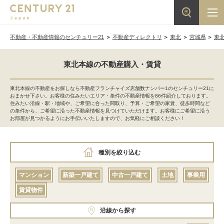
不動産・不動産情報のセンチュリー21
不動産ディレクトリ
東北
宮城県
東
東北本線の不動産購入・賃貸
東北本線の不動産をお探しなら不動産フランチャイズ店舗数ナンバー1のセンチュリー21に
おまかせ下さい。お客様の住みたいエリア・条件の不動産情報を86件紹介しております。
住みたい沿線・駅・地域や、ご希望に合った間取り、予算・ご希望の家賃、徒歩時間など
の条件から、ご希望に沿った不動産情報を見つけていただけます。お客様にご希望に沿う
お部屋が見つかるようにお手伝いいたしますので、お気軽にご相談ください！
種別を絞り込む
マンション
新築一戸建て
中古一戸建て
土地
事業用
賃貸物件
沿線から探す