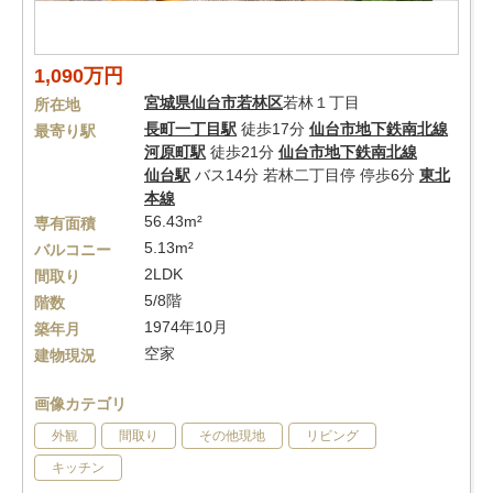
1,090万円
宮城県
仙台市若林区
若林１丁目
所在地
長町一丁目駅
徒歩17分
仙台市地下鉄南北線
最寄り駅
河原町駅
徒歩21分
仙台市地下鉄南北線
仙台駅
バス14分 若林二丁目停 停歩6分
東北
本線
56.43m²
専有面積
5.13m²
バルコニー
2LDK
間取り
5/8階
階数
1974年10月
築年月
空家
建物現況
画像カテゴリ
外観
間取り
その他現地
リビング
キッチン