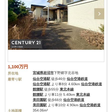
1,100万円
宮城県
岩沼市
下野郷字北谷地
所在地
仙台空港駅
徒歩46分
仙台空港鉄道
最寄り駅
仙台空港駅
より車8分 4.60km
仙台空港鉄道
館腰駅
徒歩55分
東北本線
館腰駅
より車11分 5.40km
東北本線
美田園駅
徒歩66分
仙台空港鉄道
美田園駅
より車10分 4.90km
仙台空港鉄道
354.06m²
土地面積