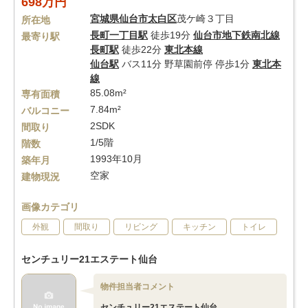
698万円
宮城県
仙台市太白区
茂ケ崎３丁目
所在地
長町一丁目駅
徒歩19分
仙台市地下鉄南北線
最寄り駅
長町駅
徒歩22分
東北本線
仙台駅
バス11分 野草園前停 停歩1分
東北本
線
85.08m²
専有面積
7.84m²
バルコニー
2SDK
間取り
1/5階
階数
1993年10月
築年月
空家
建物現況
画像カテゴリ
外観
間取り
リビング
キッチン
トイレ
センチュリー21エステート仙台
物件担当者コメント
センチュリー21エステート仙台