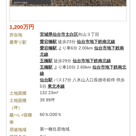
1,200万円
宮城県
仙台市太白区
向山３丁目
所在地
愛宕橋駅
徒歩23分
仙台市地下鉄南北線
最寄り駅
愛宕橋駅
より車6分 2.00km
仙台市地下鉄南
北線
五橋駅
徒歩29分
仙台市地下鉄南北線
五橋駅
より車10分 2.60km
仙台市地下鉄南北
線
仙台駅
バス17分 八木山入口長徳寺前停 停歩
5分
東北本線
132.23m²
土地面積
39.99坪
土地面積
（坪）
60％/200％
建ぺい/容積
率
第一種住居地域
用途地域