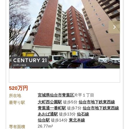
520万円
宮城県
仙台市青葉区
片平１丁目
所在地
大町西公園駅
徒歩5分
仙台市地下鉄東西線
最寄り駅
青葉通一番町駅
徒歩7分
仙台市地下鉄東西線
あおば通駅
徒歩13分
仙石線
仙台駅
徒歩14分
東北本線
26.77m²
専有面積