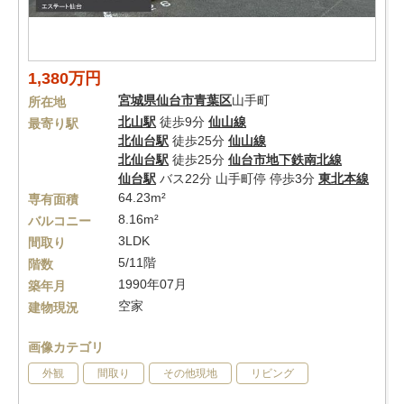
1,380万円
宮城県
仙台市青葉区
山手町
所在地
北山駅
徒歩9分
仙山線
最寄り駅
北仙台駅
徒歩25分
仙山線
北仙台駅
徒歩25分
仙台市地下鉄南北線
仙台駅
バス22分 山手町停 停歩3分
東北本線
64.23m²
専有面積
8.16m²
バルコニー
3LDK
間取り
5/11階
階数
1990年07月
築年月
空家
建物現況
画像カテゴリ
外観
間取り
その他現地
リビング