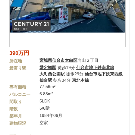
390万円
宮城県
仙台市太白区
向山２丁目
所在地
愛宕橋駅
徒歩19分
仙台市地下鉄南北線
最寄り駅
大町西公園駅
徒歩29分
仙台市地下鉄東西線
仙台駅
徒歩34分
東北本線
77.56m²
専有面積
6.83m²
バルコニー
5LDK
間取り
5/6階
階数
1984年06月
築年月
空家
建物現況