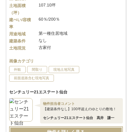
107.10坪
土地面積
（坪）
60％/200％
建ぺい/容積
率
第一種住居地域
用途地域
なし
建築条件
古家付
土地現況
画像カテゴリ
外観
間取り
現地土地写真
前面道路含む現地写真
センチュリー21エステート仙台
物件担当者コメント
【建築条件なし】100坪超えのゆとりの敷地！
センチュリー21エステート仙台 髙井 謙一