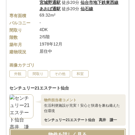
宮城野通駅
徒歩20分
仙台市地下鉄東西線
あおば通駅
徒歩20分
仙石線
69.32m²
専有面積
-
バルコニー
4DK
間取り
2/5階
階数
1978年12月
築年月
居住中
建物現況
画像カテゴリ
外観
間取り
その他
和室
センチュリー21エステート仙台
物件担当者コメント
生活利便施設が充実！安心と快適を兼ね備えた
住環境
センチュリー21エステート仙台 髙井 謙一
物件を詳しく見る