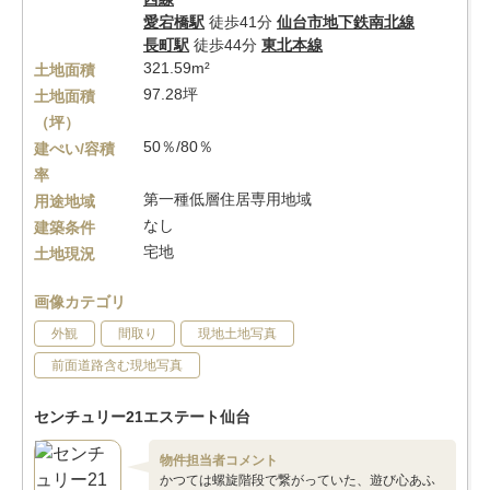
愛宕橋駅
徒歩41分
仙台市地下鉄南北線
長町駅
徒歩44分
東北本線
321.59m²
土地面積
97.28坪
土地面積
（坪）
50％/80％
建ぺい/容積
率
第一種低層住居専用地域
用途地域
なし
建築条件
宅地
土地現況
画像カテゴリ
外観
間取り
現地土地写真
前面道路含む現地写真
センチュリー21エステート仙台
物件担当者コメント
かつては螺旋階段で繋がっていた、遊び心あふ