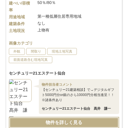
50％/80％
建ぺい/容積
率
第一種低層住居専用地域
用途地域
なし
建築条件
上物有
土地現況
画像カテゴリ
外観
間取り
現地土地写真
前面道路含む現地写真
センチュリー21エステート仙台
物件担当者コメント
【センチュリー21建築相談】で→デジタルギフ
ト5000円分or銀のさら10000円分相当進呈！！
※諸条件あり
センチュリー21エステート仙台 髙井 謙一
物件を詳しく見る