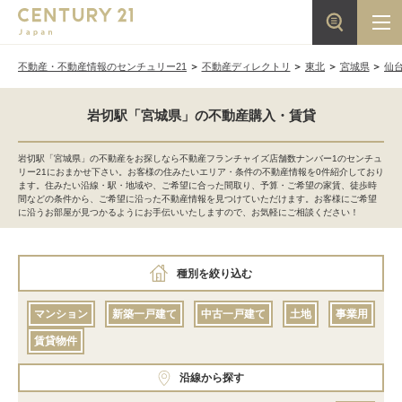
不動産・不動産情報のセンチュリー21
不動産ディレクトリ
東北
宮城県
仙
岩切駅「宮城県」の不動産購入・賃貸
岩切駅「宮城県」の不動産をお探しなら不動産フランチャイズ店舗数ナンバー1のセンチュ
リー21におまかせ下さい。お客様の住みたいエリア・条件の不動産情報を0件紹介しており
ます。住みたい沿線・駅・地域や、ご希望に合った間取り、予算・ご希望の家賃、徒歩時
間などの条件から、ご希望に沿った不動産情報を見つけていただけます。お客様にご希望
に沿うお部屋が見つかるようにお手伝いいたしますので、お気軽にご相談ください！
種別を絞り込む
マンション
新築一戸建て
中古一戸建て
土地
事業用
賃貸物件
沿線から探す