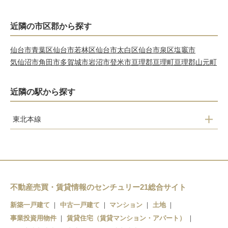
近隣の市区郡から探す
仙台市青葉区
仙台市若林区
仙台市太白区
仙台市泉区
塩竈市
気仙沼市
角田市
多賀城市
岩沼市
登米市
亘理郡亘理町
亘理郡山元町
近隣の駅から探す
東北本線
梅ケ沢
新田
石越
有壁
不動産売買・賃貸情報のセンチュリー21総合サイト
新築一戸建て
中古一戸建て
マンション
土地
事業投資用物件
賃貸住宅（賃貸マンション・アパート）