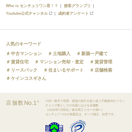
Who is センチュリワン君！？
接客グランプリ
Youtube公式チャンネル
成約者アンケート
人気のキーワード
中古マンション
土地購入
新築一戸建て
賃貸住宅
マンション売却・査定
賃貸管理
リースバック
住まいるサポート
店舗検索
ケインコスギさん
※同一屋号で売買・賃貸の両方を取り扱う不動産仲介フラン
No.1
店舗数
※
チャイズ業としての全国における店舗数
（2026年7月時点／東京商工リサーチ調べ）
センチュリー21の加盟店は、すべて独立・自営です。