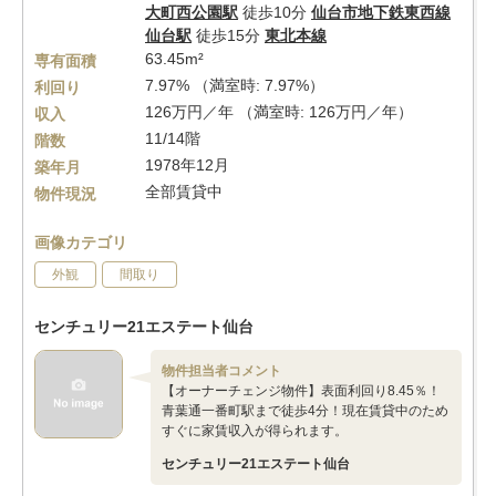
大町西公園駅
徒歩10分
仙台市地下鉄東西線
仙台駅
徒歩15分
東北本線
63.45m²
専有面積
7.97% （満室時: 7.97%）
利回り
126万円／年 （満室時: 126万円／年）
収入
11/14階
階数
1978年12月
築年月
全部賃貸中
物件現況
画像カテゴリ
外観
間取り
センチュリー21エステート仙台
物件担当者コメント
【オーナーチェンジ物件】表面利回り8.45％！
青葉通一番町駅まで徒歩4分！現在賃貸中のため
すぐに家賃収入が得られます。
センチュリー21エステート仙台