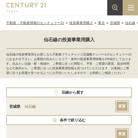
不動産・不動産情報のセンチュリー21
投資事業用購入
東北
宮城県
仙石線
仙石線の投資事業用購入
仙石線の投資事業用をお探しなら不動産フランチャイズ店舗数ナンバー1のセンチュリー21
におまかせ下さい。お客様の住みたいエリア・条件の投資事業用情報を3件紹介しておりま
す。住みたい沿線・駅・地域や、ご希望に合った間取り、予算・ご希望の家賃、徒歩時間
などの条件から、ご希望に沿った投資事業用情報を見つけていただけます。お客様にご希
望に沿うお部屋が見つかるようにお手伝いいたしますので、お気軽にご相談ください！
沿線から探す
変更
宮城県
仙石線
条件で絞り込む
変更