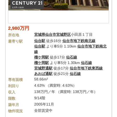
2,980万円
宮城県
仙台市宮城野区
小田原１丁目
所在地
仙台駅
徒歩16分
仙台市地下鉄南北線
最寄り駅
仙台駅
より車5分 1.10km
仙台市地下鉄南北
線
榴ケ岡駅
徒歩17分
仙石線
榴ケ岡駅
より車5分 1.30km
仙石線
宮城野通駅
徒歩17分
仙台市地下鉄東西線
あおば通駅
徒歩21分
仙石線
58.66m²
専有面積
4.63% （満室時: 4.63%）
利回り
138万円／年 （満室時: 138万円／年）
収入
9/14階
階数
2005年11月
築年月
全部賃貸中
物件現況