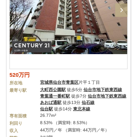
520万円
宮城県
仙台市青葉区
片平１丁目
所在地
大町西公園駅
徒歩5分
仙台市地下鉄東西線
最寄り駅
青葉通一番町駅
徒歩7分
仙台市地下鉄東西線
あおば通駅
徒歩13分
仙石線
仙台駅
徒歩14分
東北本線
26.77m²
専有面積
8.53% （満室時: 8.53%）
利回り
44万円／年 （満室時: 44万円／年）
収入