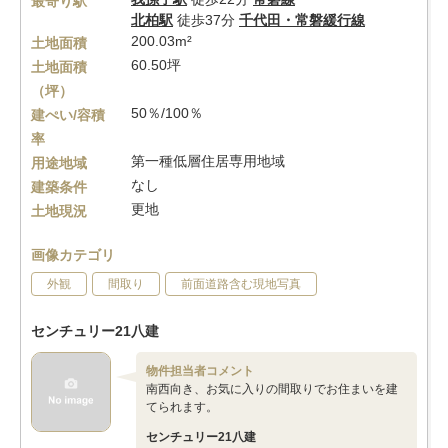
最寄り駅
北柏駅
徒歩37分
千代田・常磐緩行線
200.03m²
土地面積
60.50坪
土地面積
（坪）
50％/100％
建ぺい/容積
率
第一種低層住居専用地域
用途地域
なし
建築条件
更地
土地現況
画像カテゴリ
外観
間取り
前面道路含む現地写真
センチュリー21八建
物件担当者コメント
南西向き、お気に入りの間取りでお住まいを建
てられます。
センチュリー21八建