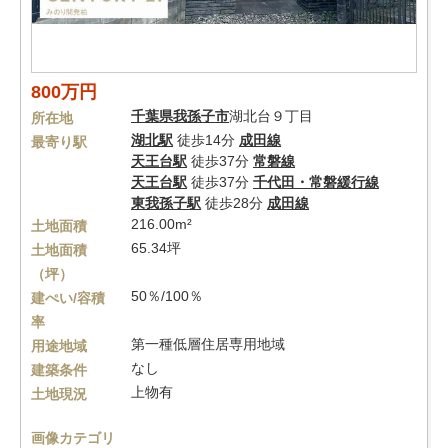
800万円
千葉県
我孫子市
湖北台９丁目
所在地
湖北駅
徒歩14分
成田線
最寄り駅
天王台駅
徒歩37分
常磐線
天王台駅
徒歩37分
千代田・常磐緩行線
東我孫子駅
徒歩28分
成田線
216.00m²
土地面積
65.34坪
土地面積
（坪）
50％/100％
建ぺい/容積
率
第一種低層住居専用地域
用途地域
なし
建築条件
上物有
土地現況
画像カテゴリ