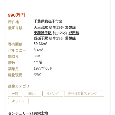
990万円
千葉県
我孫子市
泉
所在地
天王台駅
徒歩13分
常磐線
最寄り駅
東我孫子駅
徒歩26分
成田線
我孫子駅
徒歩29分
常磐線
59.36m²
専有面積
8.4m²
バルコニー
3DK
間取り
4/4階
階数
1977年08月
築年月
空家
建物現況
画像カテゴリ
外観
間取り
リビング
同仕様写真(リビング）
キッチン
センチュリー21共栄土地