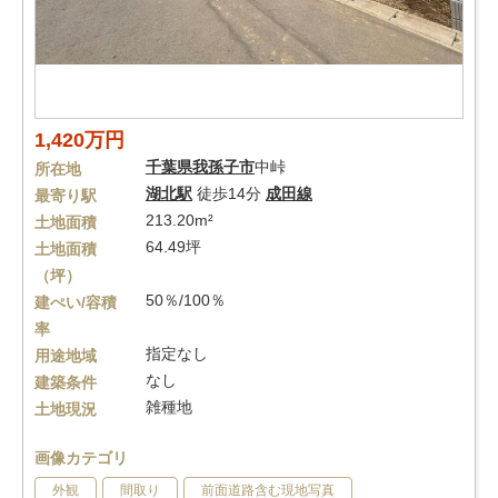
1,420万円
千葉県
我孫子市
中峠
所在地
湖北駅
徒歩14分
成田線
最寄り駅
213.20m²
土地面積
64.49坪
土地面積
（坪）
50％/100％
建ぺい/容積
率
指定なし
用途地域
なし
建築条件
雑種地
土地現況
画像カテゴリ
外観
間取り
前面道路含む現地写真