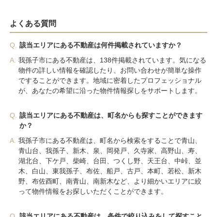
よくある質問
Q.
該当エリアにある不動産は何件掲載されていますか？
A.
我孫子市にある不動産は、138件掲載されています。気になる
物件の詳しい情報を確認したり、お問い合わせが簡単な操作
ですることができます。地域に密着したプロフェッショナル
が、あなたの希望に沿った物件情報探しをサポートします。
Q.
該当エリアにある不動産は、町名からも探すことができます
か？
A.
我孫子市にある不動産は、町名から検索をすることで青山、
青山台、我孫子、新木、泉、岡発戸、久寺家、高野山、寿、
湖北台、下ケ戸、柴崎、台田、つくし野、天王台、中峠、並
木、白山、東我孫子、布佐、船戸、古戸、本町、若松、新木
野、布佐酉町、南青山、南新木など、より細かいエリアに絞
って物件情報をお探しいただくことができます。
Q.
該当エリアにある不動産は、条件で絞り込みをして探すこと