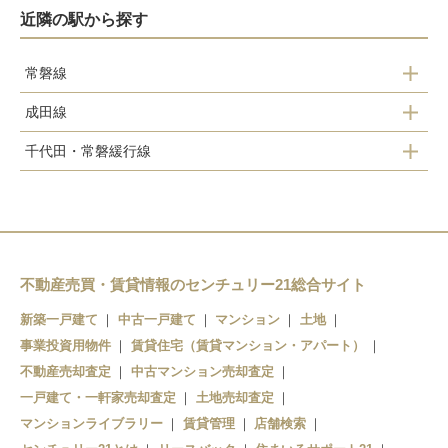
近隣の駅から探す
常磐線
成田線
我孫子駅
千代田・常磐緩行線
我孫子駅
天王台駅
我孫子駅
東我孫子駅
天王台駅
湖北駅
新木駅
不動産売買・賃貸情報のセンチュリー21総合サイト
新築一戸建て
中古一戸建て
マンション
土地
布佐駅
事業投資用物件
賃貸住宅（賃貸マンション・アパート）
不動産売却査定
中古マンション売却査定
一戸建て・一軒家売却査定
土地売却査定
マンションライブラリー
賃貸管理
店舗検索