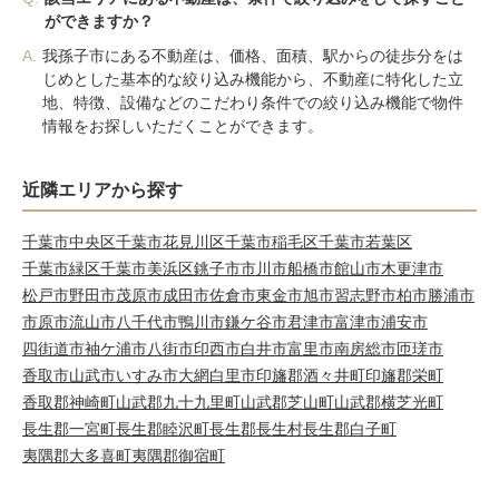
ができますか？
A.
我孫子市にある不動産は、価格、面積、駅からの徒歩分をは
じめとした基本的な絞り込み機能から、不動産に特化した立
地、特徴、設備などのこだわり条件での絞り込み機能で物件
情報をお探しいただくことができます。
近隣エリアから探す
千葉市中央区
千葉市花見川区
千葉市稲毛区
千葉市若葉区
千葉市緑区
千葉市美浜区
銚子市
市川市
船橋市
館山市
木更津市
松戸市
野田市
茂原市
成田市
佐倉市
東金市
旭市
習志野市
柏市
勝浦市
市原市
流山市
八千代市
鴨川市
鎌ケ谷市
君津市
富津市
浦安市
四街道市
袖ケ浦市
八街市
印西市
白井市
富里市
南房総市
匝瑳市
香取市
山武市
いすみ市
大網白里市
印旛郡酒々井町
印旛郡栄町
香取郡神崎町
山武郡九十九里町
山武郡芝山町
山武郡横芝光町
長生郡一宮町
長生郡睦沢町
長生郡長生村
長生郡白子町
夷隅郡大多喜町
夷隅郡御宿町