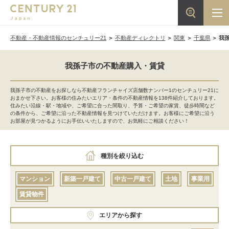
不動産・不動産情報のセンチュリー21
不動産ディレクトリ
関東
千葉県
我
我孫子市の不動産購入・賃貸
我孫子市の不動産をお探しなら不動産フランチャイズ店舗数ナンバー1のセンチュリー21に
おまかせ下さい。お客様の住みたいエリア・条件の不動産情報を138件紹介しております。
住みたい沿線・駅・地域や、ご希望に合った間取り、予算・ご希望の家賃、徒歩時間など
の条件から、ご希望に沿った不動産情報を見つけていただけます。お客様にご希望に沿う
お部屋が見つかるようにお手伝いいたしますので、お気軽にご相談ください！
種別を絞り込む
マンション
新築一戸建て
中古一戸建て
土地
事業用
賃貸物件
エリアから探す