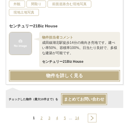
外観
間取り
前面道路含む現地写真
現地土地写真
センチュリー21Biz House
物件担当者コメント
成田線湖北駅徒歩14分の南向き売地です。建ぺ
い率50%、容積率100%。日当たり良好で、多様
な建築が可能です。
センチュリー21Biz House
物件を詳しく見る
まとめてお問い合わせ
チェックした物件（最大10件まで）を
1
2
3
4
5
…
14