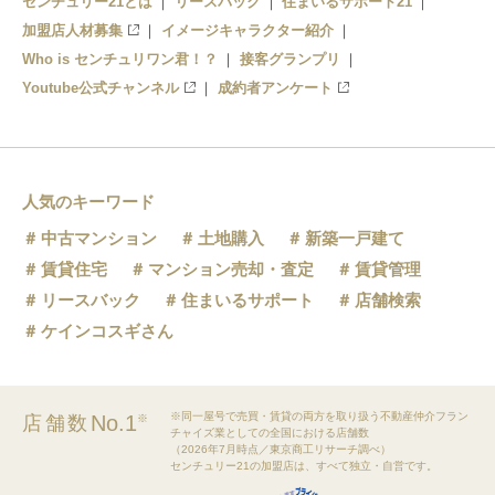
センチュリー21とは
リースバック
住まいるサポート21
加盟店人材募集
イメージキャラクター紹介
Who is センチュリワン君！？
接客グランプリ
Youtube公式チャンネル
成約者アンケート
人気のキーワード
中古マンション
土地購入
新築一戸建て
賃貸住宅
マンション売却・査定
賃貸管理
リースバック
住まいるサポート
店舗検索
ケインコスギさん
※同一屋号で売買・賃貸の両方を取り扱う不動産仲介フラン
No.1
店舗数
※
チャイズ業としての全国における店舗数
（2026年7月時点／東京商工リサーチ調べ）
センチュリー21の加盟店は、すべて独立・自営です。