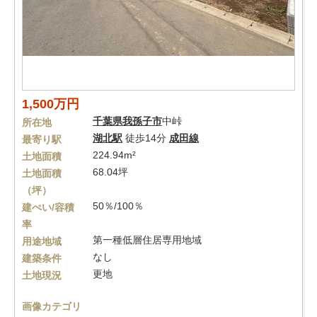
1,500万円
千葉県
我孫子市
中峠
所在地
湖北駅
徒歩14分
成田線
最寄り駅
224.94m²
土地面積
68.04坪
土地面積
（坪）
50％/100％
建ぺい/容積
率
第一種低層住居専用地域
用途地域
なし
建築条件
更地
土地現況
画像カテゴリ