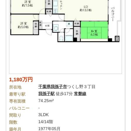
1,180万円
千葉県
我孫子市
つくし野３丁目
所在地
我孫子駅
徒歩17分
常磐線
最寄り駅
74.25m²
専有面積
-
バルコニー
3LDK
間取り
14/14階
階数
1977年05月
築年月