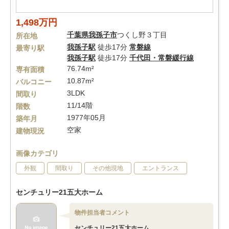
1,498万円
千葉県
我孫子市
つくし野３丁目
所在地
我孫子駅
徒歩17分
常磐線
最寄り駅
我孫子駅
徒歩17分
千代田・常磐緩行線
76.74m²
専有面積
10.87m²
バルコニー
3LDK
間取り
11/14階
階数
1977年05月
築年月
空家
建物現況
画像カテゴリ
外観
間取り
その他現地
エントランス
センチュリー21五大ホーム
物件担当者コメント
センチュリー21五大ホーム