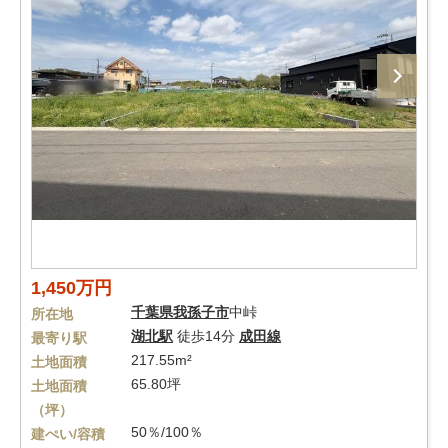
1,450万円
千葉県
我孫子市
中峠
所在地
湖北駅
徒歩14分
成田線
最寄り駅
217.55m²
土地面積
65.80坪
土地面積
（坪）
50％/100％
建ぺい/容積