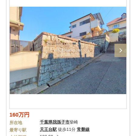
160万円
千葉県
我孫子市
柴崎
所在地
天王台駅
徒歩11分
常磐線
最寄り駅