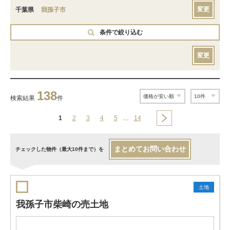
変更
千葉県
我孫子市
条件で絞り込む
変更
138
検索結果
件
1
2
3
4
5
…
14
まとめてお問い合わせ
チェックした物件（最大10件まで）を
土地
我孫子市柴崎の売土地