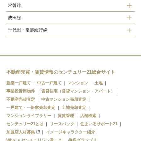
常磐線
成田線
我孫子駅
千代田・常磐緩行線
我孫子駅
天王台駅
我孫子駅
東我孫子駅
天王台駅
湖北駅
新木駅
不動産売買・賃貸情報のセンチュリー21総合サイト
新築一戸建て
中古一戸建て
マンション
土地
布佐駅
事業投資用物件
賃貸住宅（賃貸マンション・アパート）
不動産売却査定
中古マンション売却査定
一戸建て・一軒家売却査定
土地売却査定
マンションライブラリー
賃貸管理
店舗検索
センチュリー21とは
リースバック
住まいるサポート21
加盟店人材募集
イメージキャラクター紹介
Who is センチュリワン君！？
接客グランプリ