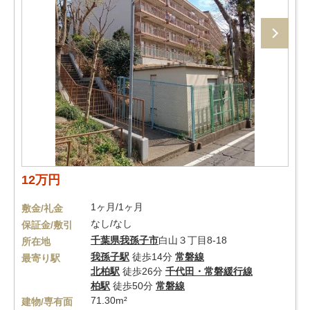
12万円
1ヶ月/1ヶ月
敷金/礼金
なし/なし
保証金/敷引
千葉県
我孫子市
白山３丁目8-18
所在地
我孫子駅
徒歩14分
常磐線
最寄り駅
北柏駅
徒歩26分
千代田・常磐緩行線
柏駅
徒歩50分
常磐線
71.30m²
建物/専有面