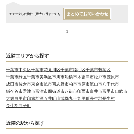
まとめてお問い合わせ
チェックした物件（最大10件まで）を
1
近隣エリアから探す
千葉市中央区
千葉市花見川区
千葉市稲毛区
千葉市若葉区
千葉市緑区
千葉市美浜区
市川市
船橋市
木更津市
松戸市
茂原市
成田市
佐倉市
東金市
旭市
習志野市
柏市
市原市
流山市
八千代市
鎌ケ谷市
君津市
富津市
四街道市
八街市
印西市
白井市
富里市
山武市
大網白里市
印旛郡酒々井町
山武郡九十九里町
長生郡長生村
長生郡白子町
近隣の駅から探す