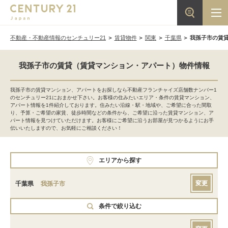
不動産・不動産情報のセンチュリー21
賃貸物件
関東
千葉県
我孫子市の賃
我孫子市の賃貸（賃貸マンション・アパート）物件情報
我孫子市の賃貸マンション、アパートをお探しなら不動産フランチャイズ店舗数ナンバー1
のセンチュリー21におまかせ下さい。お客様の住みたいエリア・条件の賃貸マンション、
アパート情報を1件紹介しております。住みたい沿線・駅・地域や、ご希望に合った間取
り、予算・ご希望の家賃、徒歩時間などの条件から、ご希望に沿った賃貸マンション、ア
パート情報を見つけていただけます。お客様にご希望に沿うお部屋が見つかるようにお手
伝いいたしますので、お気軽にご相談ください！
エリアから探す
変更
千葉県
我孫子市
条件で絞り込む