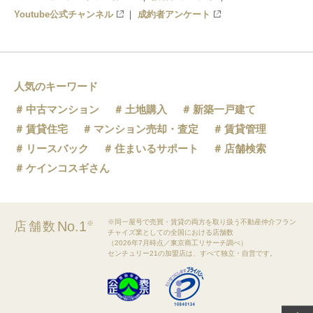
Youtube公式チャンネル
成約者アンケート
人気のキーワード
中古マンション
土地購入
新築一戸建て
賃貸住宅
マンション売却・査定
賃貸管理
リースバック
住まいるサポート
店舗検索
ケインコスギさん
※同一屋号で売買・賃貸の両方を取り扱う不動産仲介フラン
No.1
店舗数
※
チャイズ業としての全国における店舗数
（2026年7月時点／東京商工リサーチ調べ）
センチュリー21の加盟店は、すべて独立・自営です。