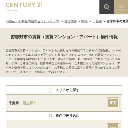
不動産・不動産情報のセンチュリー21
賃貸物件
関東
千葉県
習志野市の賃
習志野市の賃貸（賃貸マンション・アパート）物件情報
習志野市の賃貸マンション、アパートをお探しなら不動産フランチャイズ店舗数ナンバー1
のセンチュリー21におまかせ下さい。お客様の住みたいエリア・条件の賃貸マンション、
アパート情報を44件紹介しております。住みたい沿線・駅・地域や、ご希望に合った間取
り、予算・ご希望の家賃、徒歩時間などの条件から、ご希望に沿った賃貸マンション、ア
パート情報を見つけていただけます。お客様にご希望に沿うお部屋が見つかるようにお手
伝いいたしますので、お気軽にご相談ください！
エリアから探す
変更
千葉県
習志野市
条件で絞り込む