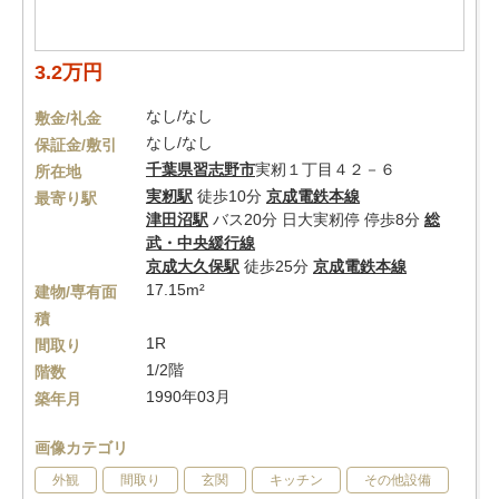
3.2万円
なし/なし
敷金/礼金
なし/なし
保証金/敷引
千葉県
習志野市
実籾１丁目４２－６
所在地
実籾駅
徒歩10分
京成電鉄本線
最寄り駅
津田沼駅
バス20分 日大実籾停 停歩8分
総
武・中央緩行線
京成大久保駅
徒歩25分
京成電鉄本線
17.15m²
建物/専有面
積
1R
間取り
1/2階
階数
1990年03月
築年月
画像カテゴリ
外観
間取り
玄関
キッチン
その他設備