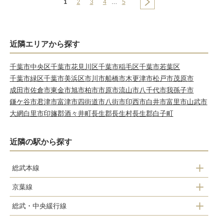
1
2
3
4
…
5
近隣エリアから探す
千葉市中央区
千葉市花見川区
千葉市稲毛区
千葉市若葉区
千葉市緑区
千葉市美浜区
市川市
船橋市
木更津市
松戸市
茂原市
成田市
佐倉市
東金市
旭市
柏市
市原市
流山市
八千代市
我孫子市
鎌ケ谷市
君津市
富津市
四街道市
八街市
印西市
白井市
富里市
山武市
大網白里市
印旛郡酒々井町
長生郡長生村
長生郡白子町
近隣の駅から探す
総武本線
京葉線
津田沼駅
総武・中央緩行線
新習志野駅