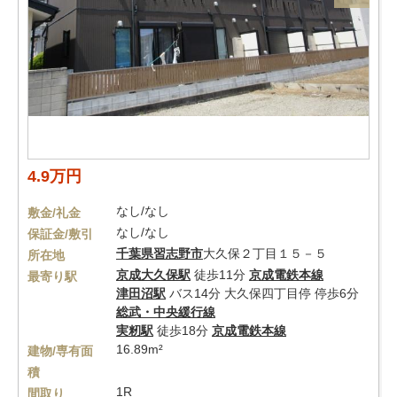
4.9万円
なし/なし
敷金/礼金
なし/なし
保証金/敷引
千葉県
習志野市
大久保２丁目１５－５
所在地
京成大久保駅
徒歩11分
京成電鉄本線
最寄り駅
津田沼駅
バス14分 大久保四丁目停 停歩6分
総武・中央緩行線
実籾駅
徒歩18分
京成電鉄本線
16.89m²
建物/専有面
積
1R
間取り