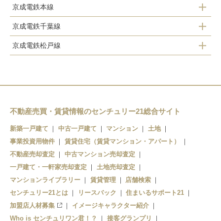
京成電鉄本線
津田沼駅
京成電鉄千葉線
谷津駅
京成電鉄松戸線
京成津田沼駅
京成津田沼駅
京成津田沼駅
京成大久保駅
新津田沼駅
実籾駅
不動産売買・賃貸情報のセンチュリー21総合サイト
新築一戸建て
中古一戸建て
マンション
土地
事業投資用物件
賃貸住宅（賃貸マンション・アパート）
不動産売却査定
中古マンション売却査定
一戸建て・一軒家売却査定
土地売却査定
マンションライブラリー
賃貸管理
店舗検索
センチュリー21とは
リースバック
住まいるサポート21
加盟店人材募集
イメージキャラクター紹介
Who is センチュリワン君！？
接客グランプリ