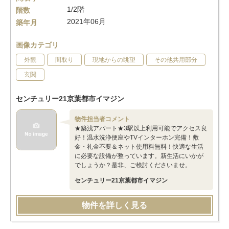
1/2階
階数
2021年06月
築年月
画像カテゴリ
外観
間取り
現地からの眺望
その他共用部分
玄関
センチュリー21京葉都市イマジン
物件担当者コメント
★築浅アパート★3駅以上利用可能でアクセス良
好！温水洗浄便座やTVインターホン完備！敷
金・礼金不要＆ネット使用料無料！快適な生活
に必要な設備が整っています。新生活にいかが
でしょうか？是非、ご検討くださいませ。
センチュリー21京葉都市イマジン
物件を詳しく見る