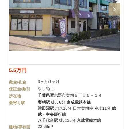
5.5万円
3ヶ月/1ヶ月
敷金/礼金
なし/なし
保証金/敷引
千葉県
習志野市
実籾５丁目５－１４
所在地
実籾駅
徒歩6分
京成電鉄本線
最寄り駅
津田沼駅
バス16分 日大実籾停 停歩11分
総
武・中央緩行線
八千代台駅
徒歩35分
京成電鉄本線
22.68m²
建物/専有面