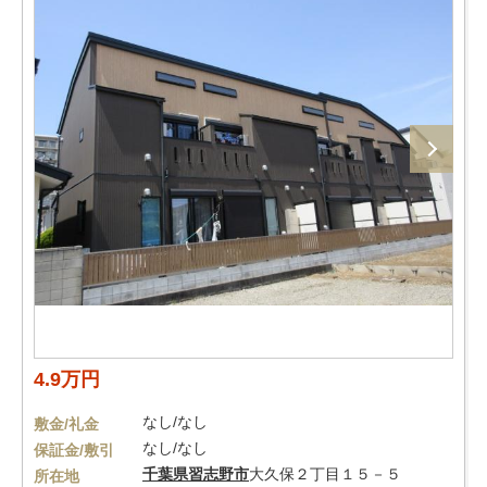
4.9万円
なし/なし
敷金/礼金
なし/なし
保証金/敷引
千葉県
習志野市
大久保２丁目１５－５
所在地