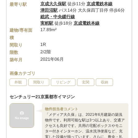
京成大久保駅
徒歩11分
京成電鉄本線
最寄り駅
津田沼駅
バス14分 大久保四丁目停 停歩6分
総武・中央緩行線
実籾駅
徒歩18分
京成電鉄本線
17.89m²
建物/専有面
積
1R
間取り
2/2階
階数
2021年06月
築年月
画像カテゴリ
外観
間取り
リビング
玄関
収納
センチュリー21京葉都市イマジン
物件担当者コメント
「メディア大久保」は、2021年6月建築の築浅
物件です。利用可能な駅は3つ以上あり、交通ア
クセスも良好です。共用の宅配ボックスやモニ
ター付きインターホン、温水洗浄便座など、充
実した設備が揃っています。さらに、敷金・礼