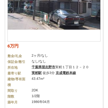
6万円
2ヶ月/なし
敷金/礼金
なし/なし
保証金/敷引
千葉県
習志野市
実籾１丁目１２－２０
所在地
実籾駅
徒歩3分
京成電鉄本線
最寄り駅
43.47m²
建物/専有面
積
2DK
間取り
1/2階
階数
1986年04月
築年月