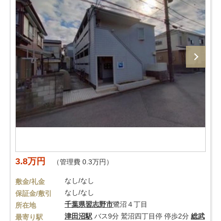
3.8万円
（管理費 0.3万円）
なし/なし
敷金/礼金
なし/なし
保証金/敷引
千葉県
習志野市
鷺沼４丁目
所在地
津田沼駅
バス9分 鷲沼四丁目停 停歩2分
総武
最寄り駅