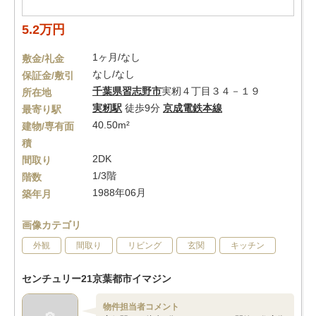
5.2万円
1ヶ月/なし
敷金/礼金
なし/なし
保証金/敷引
千葉県
習志野市
実籾４丁目３４－１９
所在地
実籾駅
徒歩9分
京成電鉄本線
最寄り駅
40.50m²
建物/専有面
積
2DK
間取り
1/3階
階数
1988年06月
築年月
画像カテゴリ
外観
間取り
リビング
玄関
キッチン
センチュリー21京葉都市イマジン
物件担当者コメント