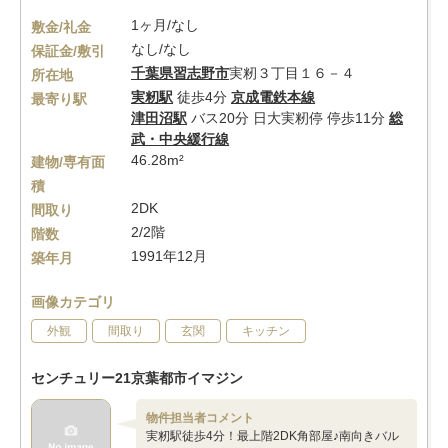
1ヶ月/なし
敷金/礼金
なし/なし
保証金/敷引
千葉県
習志野市
実籾３丁目１６－４
所在地
実籾駅
徒歩4分
京成電鉄本線
最寄り駅
津田沼駅
バス20分 日大実籾停 停歩11分
総
武・中央緩行線
46.28m²
建物/専有面
積
2DK
間取り
2/2階
階数
1991年12月
築年月
画像カテゴリ
外観
間取り
玄関
キッチン
センチュリー21京葉都市イマジン
物件担当者コメント
実籾駅徒歩4分！最上階2DK角部屋♪南向きバル