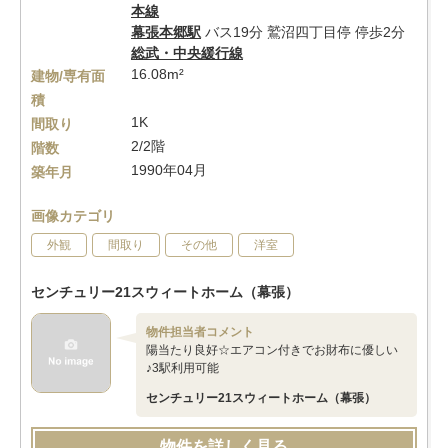
本線
幕張本郷駅
バス19分 鷲沼四丁目停 停歩2分
総武・中央緩行線
16.08m²
建物/専有面
積
1K
間取り
2/2階
階数
1990年04月
築年月
画像カテゴリ
外観
間取り
その他
洋室
センチュリー21スウィートホーム（幕張）
物件担当者コメント
陽当たり良好☆エアコン付きでお財布に優しい
♪3駅利用可能
センチュリー21スウィートホーム（幕張）
物件を詳しく見る