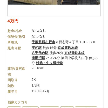
4万円
なし/なし
敷金/礼金
なし/なし
保証金/敷引
千葉県
習志野市
東習志野４丁目１０－３０
所在地
実籾駅
徒歩16分
京成電鉄本線
最寄り駅
八千代台駅
徒歩26分
京成電鉄本線
津田沼駅
バス24分 第四中学校入口停 停歩5
分
総武・中央緩行線
26.18m²
建物/専有面
積
2K
間取り
1/3階
階数
1987年12月
築年月
画像カテゴリ