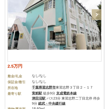
2.5万円
なし/なし
敷金/礼金
なし/なし
保証金/敷引
千葉県
習志野市
東習志野３丁目２－１７
所在地
実籾駅
徒歩9分
京成電鉄本線
最寄り駅
津田沼駅
バス23分 東習志野二丁目北停 停歩
9分
総武・中央緩行線
18.60m²