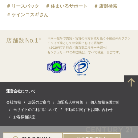
リースバック
住まいるサポート
店舗検索
ケインコスギさん
※同一屋号で売買・賃貸の両方を取り扱う不動産仲介フラン
No.1
店舗数
※
チャイズ業としての全国における店舗数
（2026年7月時点／東京商工リサーチ調べ）
センチュリー21の加盟店は、すべて独立・自営です。
運営会社について
会社情報
加盟のご案内
加盟店人材募集
個人情報保護方針
当サイトのご利用について
不動産に関するお問い合わせ
お客様相談室