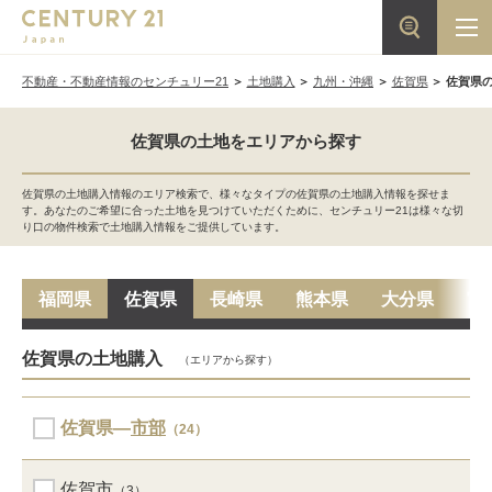
不動産・不動産情報のセンチュリー21
土地購入
九州・沖縄
佐賀県
佐賀県
佐賀県の土地をエリアから探す
佐賀県の土地購入情報のエリア検索で、様々なタイプの佐賀県の土地購入情報を探せま
す。あなたのご希望に合った土地を見つけていただくために、センチュリー21は様々な切
り口の物件検索で土地購入情報をご提供しています。
福岡県
佐賀県
長崎県
熊本県
大分県
宮
佐賀県の土地購入
（エリアから探す）
佐賀県―
市部
（24）
佐賀市
（3）