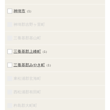
神埼市
（1）
神埼郡吉野ヶ里町
三養基郡基山町
三養基郡上峰町
（1）
三養基郡みやき町
（1）
東松浦郡玄海町
西松浦郡有田町
杵島郡大町町