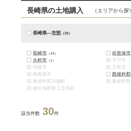
長崎県の土地購入
（エリアから探
長崎県―
市部
（30）
長崎市
佐世保市
（24）
大村市
平戸市
（1）
壱岐市
五島市
南島原市
西彼杵郡
東彼杵郡川棚町
東彼杵郡
南松浦郡新上五島町
30
該当件数
件