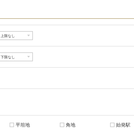
平坦地
角地
始発駅