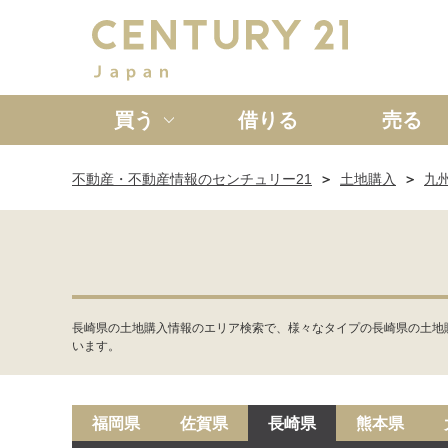
買う
借りる
売る
不動産・不動産情報のセンチュリー21
土地購入
九
新築一戸建て
中古一戸
長崎県の土地購入情報のエリア検索で、様々なタイプの長崎県の土地
います。
福岡県
佐賀県
長崎県
熊本県