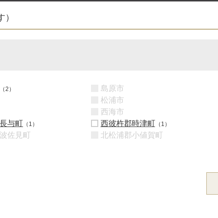
す）
島原市
（2）
松浦市
西海市
長与町
西彼杵郡時津町
（1）
（1）
波佐見町
北松浦郡小値賀町