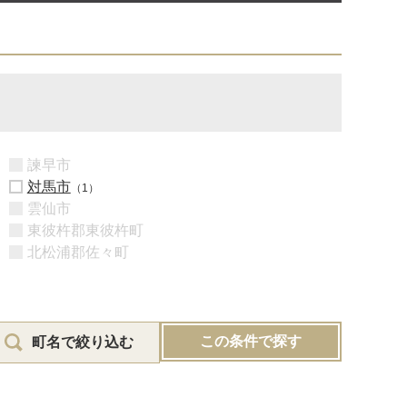
諫早市
対馬市
（1）
雲仙市
東彼杵郡東彼杵町
北松浦郡佐々町
この条件で探す
町名で絞り込む