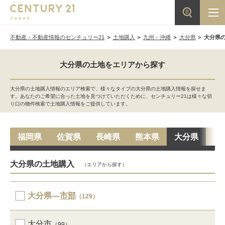
不動産・不動産情報のセンチュリー21
土地購入
九州・沖縄
大分県
大分県
大分県の土地をエリアから探す
大分県の土地購入情報のエリア検索で、様々なタイプの大分県の土地購入情報を探せま
す。あなたのご希望に合った土地を見つけていただくために、センチュリー21は様々な切
り口の物件検索で土地購入情報をご提供しています。
福岡県
佐賀県
長崎県
熊本県
大分県
宮
大分県の土地購入
（エリアから探す）
大分県―
市部
（129）
大分市
（99）