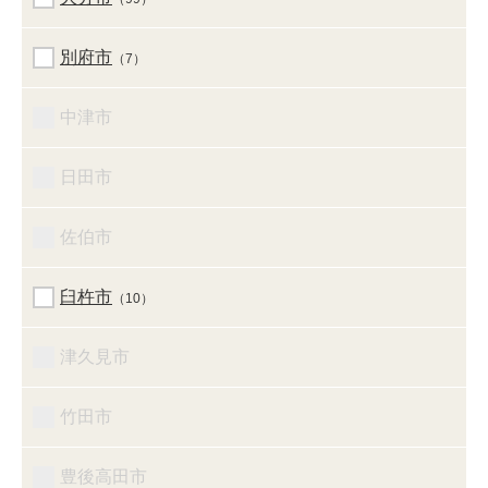
別府市
（7）
中津市
日田市
佐伯市
臼杵市
（10）
津久見市
竹田市
豊後高田市