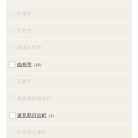
杵築市
宇佐市
豊後大野市
由布市
（10）
国東市
東国東郡姫島村
速見郡日出町
（3）
玖珠郡九重町