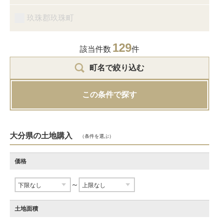
玖珠郡玖珠町
129
該当件数
件
町名で絞り込む
この条件で探す
大分県の土地購入
（条件を選ぶ）
価格
～
土地面積