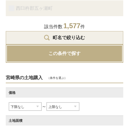
西臼杵郡五ヶ瀬町
1,577
該当件数
件
町名で絞り込む
この条件で探す
宮崎県の土地購入
（条件を選ぶ）
価格
～
土地面積