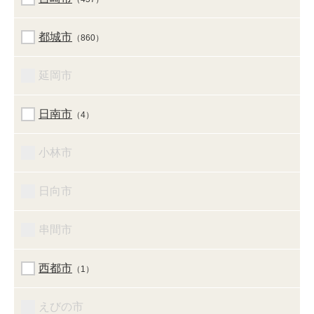
都城市
（860）
延岡市
日南市
（4）
小林市
日向市
串間市
西都市
（1）
えびの市