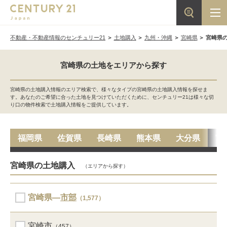
不動産・不動産情報のセンチュリー21
土地購入
九州・沖縄
宮崎県
宮崎県
宮崎県の土地をエリアから探す
宮崎県の土地購入情報のエリア検索で、様々なタイプの宮崎県の土地購入情報を探せま
す。あなたのご希望に合った土地を見つけていただくために、センチュリー21は様々な切
り口の物件検索で土地購入情報をご提供しています。
福岡県
佐賀県
長崎県
熊本県
大分県
宮
宮崎県の土地購入
（エリアから探す）
宮崎県―
市部
（1,577）
宮崎市
（457）