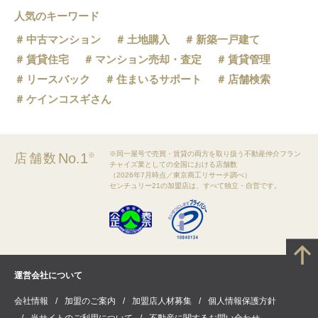
人気のキーワード
中古マンション
土地購入
新築一戸建て
賃貸住宅
マンション売却・査定
賃貸管理
リースバック
住まいるサポート
店舗検索
ケインコスギさん
※同一屋号で売買・賃貸の両方を取り扱う不動産仲介フラン
No.1
店舗数
※
チャイズ業としての全国における店舗数
（2026年7月時点／東京商工リサーチ調べ）
センチュリー21の加盟店は、すべて独立・自営です。
運営会社について
会社情報
加盟のご案内
加盟店人材募集
個人情報保護方針