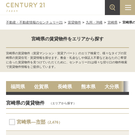
不動産・不動産情報のセンチュリー21
賃貸物件
九州・沖縄
宮崎県
宮崎県
宮崎県の賃貸物件をエリアから探す
宮崎県の賃貸物件（賃貸マンション・賃貸アパート）のエリア検索で、様々なタイプの宮
崎県の賃貸住宅・賃貸情報を探せます。敷金・礼金なしや保証人不要などあなたのご希望
に合った賃貸物件を見つけていただくために、センチュリー21は様々な切り口の物件検索
で賃貸物件情報をご提供しています。
福岡県
佐賀県
長崎県
熊本県
大分県
宮
宮崎県の賃貸物件
（エリアから探す）
宮崎県―
市部
（2,476）