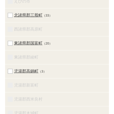
えびの市
北諸県郡三股町
（33）
西諸県郡高原町
東諸県郡国富町
（20）
東諸県郡綾町
児湯郡高鍋町
（3）
児湯郡新富町
児湯郡西米良村
児湯郡木城町