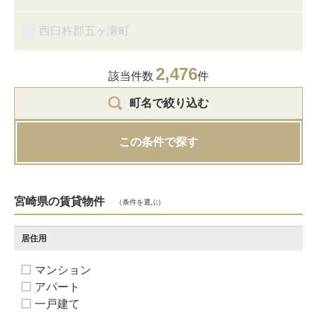
西臼杵郡五ヶ瀬町
2,476
該当件数
件
町名で絞り込む
この条件で探す
宮崎県の賃貸物件
（条件を選ぶ）
居住用
マンション
アパート
一戸建て