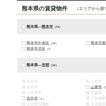
熊本県の賃貸物件
（エリアから探
熊本県―
熊本市
（74）
熊本市中央区
熊本市東
（28）
熊本市北区
（4）
熊本県―
市部
（16）
八代市
人吉市
玉名市
山鹿市
（
上天草市
宇城市
合志市
下益城郡
（1）
玉名郡長洲町
玉名郡和