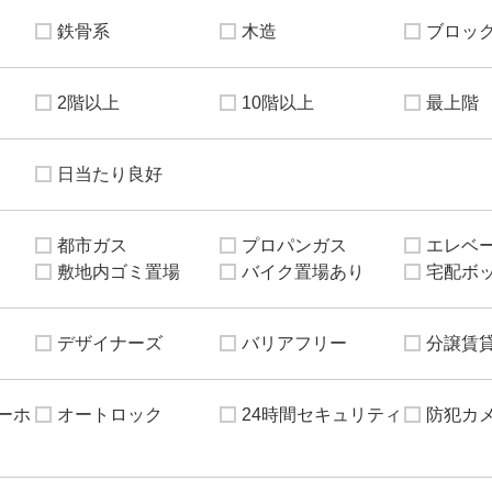
鉄骨系
木造
ブロッ
2階以上
10階以上
最上階
日当たり良好
都市ガス
プロパンガス
エレベ
敷地内ゴミ置場
バイク置場あり
宅配ボ
デザイナーズ
バリアフリー
分譲賃
ーホ
オートロック
24時間セキュリティ
防犯カ