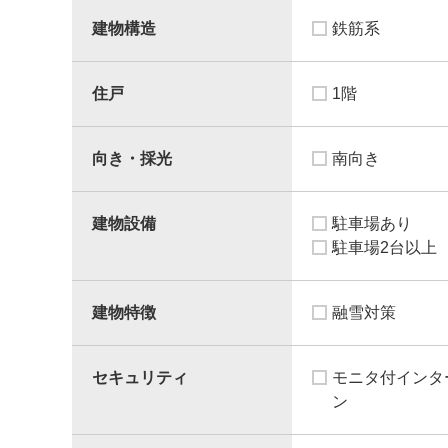
建物構造
鉄筋系
住戸
1階
向き・採光
南向き
建物設備
駐車場あり
駐車場2台以上
建物特徴
融雪対策
セキュリティ
モニタ付インタ
ン