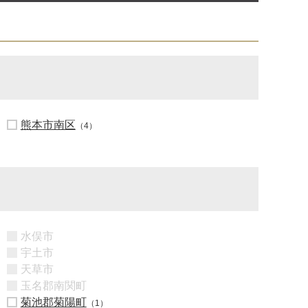
熊本市南区
（4）
水俣市
宇土市
天草市
玉名郡南関町
菊池郡菊陽町
（1）