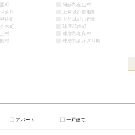
国町
阿蘇郡産山村
阿蘇村
上益城郡御船町
甲佐町
上益城郡山都町
奈木町
球磨郡錦町
上村
球磨郡相良村
磨村
球磨郡あさぎり町
アパート
一戸建て