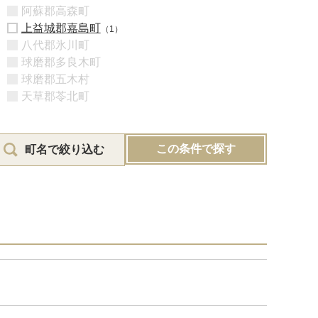
阿蘇郡高森町
上益城郡嘉島町
（1）
八代郡氷川町
球磨郡多良木町
球磨郡五木村
天草郡苓北町
この条件で探す
町名で絞り込む