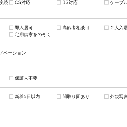
接続
CS対応
BS対応
ケーブ
即入居可
高齢者相談可
２人入
定期借家をのぞく
ノベーション
保証人不要
新着5日以内
間取り図あり
外観写