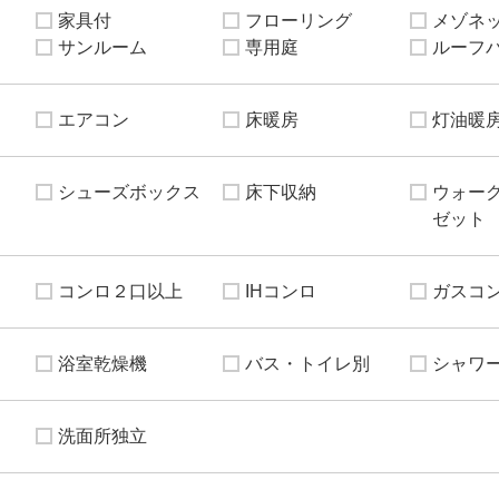
家具付
フローリング
メゾネ
サンルーム
専用庭
ルーフ
エアコン
床暖房
灯油暖
シューズボックス
床下収納
ウォー
ゼット
コンロ２口以上
IHコンロ
ガスコ
浴室乾燥機
バス・トイレ別
シャワ
洗面所独立