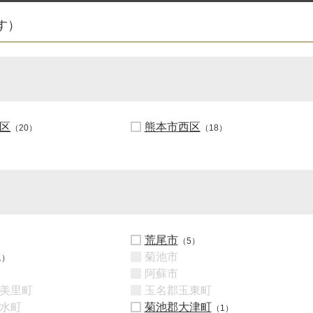
す）
区
熊本市西区
（20）
（18）
荒尾市
（5）
菊池市
1）
阿蘇市
美里町
玉名郡玉東町
水町
菊池郡大津町
（1）