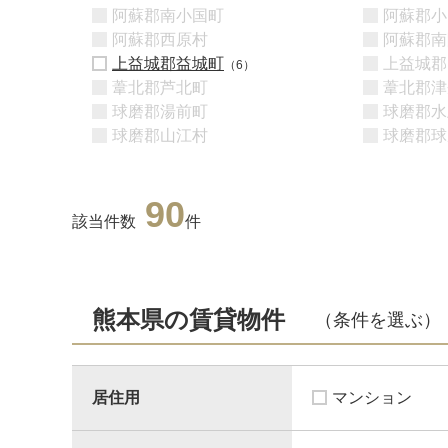
阿蘇郡南小国町
阿蘇郡小
阿蘇郡西原村
阿蘇郡南
上益城郡益城町
上益城郡
（6）
葦北郡芦北町
葦北郡津
球磨郡湯前町
球磨郡水
球磨郡山江村
球磨郡球
90
該当件数
件
熊本県の賃貸物件
（条件を選ぶ）
居住用
マンション