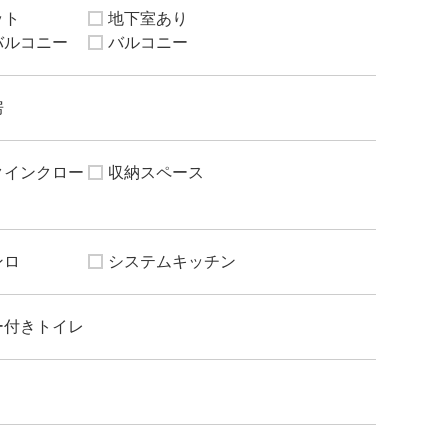
ット
地下室あり
バルコニー
バルコニー
房
クインクロー
収納スペース
ンロ
システムキッチン
ー付きトイレ