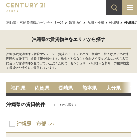
不動産・不動産情報のセンチュリー21
賃貸物件
九州・沖縄
沖縄県
沖縄県
沖縄県の賃貸物件をエリアから探す
沖縄県の賃貸物件（賃貸マンション・賃貸アパート）のエリア検索で、様々なタイプの沖
縄県の賃貸住宅・賃貸情報を探せます。敷金・礼金なしや保証人不要などあなたのご希望
に合った賃貸物件を見つけていただくために、センチュリー21は様々な切り口の物件検索
で賃貸物件情報をご提供しています。
福岡県
佐賀県
長崎県
熊本県
大分県
宮
沖縄県の賃貸物件
（エリアから探す）
沖縄県―
市部
（2）