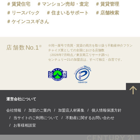
賃貸住宅
マンション売却・査定
賃貸管理
リースバック
住まいるサポート
店舗検索
ケインコスギさん
※同一屋号で売買・賃貸の両方を取り扱う不動産仲介フラン
No.1
店舗数
※
チャイズ業としての全国における店舗数
（2026年7月時点／東京商工リサーチ調べ）
センチュリー21の加盟店は、すべて独立・自営です。
運営会社について
会社情報
加盟のご案内
加盟店人材募集
個人情報保護方針
当サイトのご利用について
不動産に関するお問い合わせ
お客様相談室