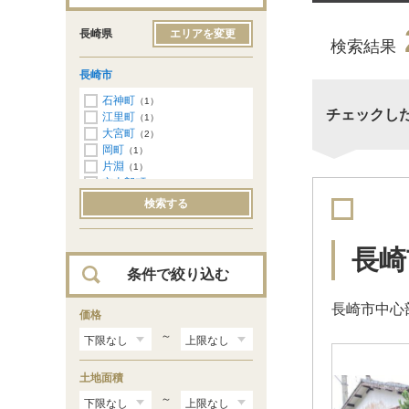
長崎県
エリアを変更
検索結果
長崎市
石神町
（1）
チェックし
江里町
（1）
大宮町
（2）
岡町
（1）
片淵
（1）
京太郎町
（1）
小ケ倉町
（3）
検索する
城栄町
（1）
住吉町
（1）
滑石
（2）
長崎
平野町
（1）
条件で絞り込む
深堀町
（1）
宝栄町
（1）
長崎市中心
北栄町
価格
（1）
若草町
（1）
～
若葉町
（2）
女の都
（1）
土地面積
上銭座町
（1）
西山
（1）
～