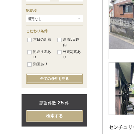
三原
（1）
駅徒歩
こだわり条件
本日の新着
新着5日以
内
間取り図あ
外観写真あ
り
り
動画あり
全ての条件を見る
25
該当件数
件
検索する
センチュリ