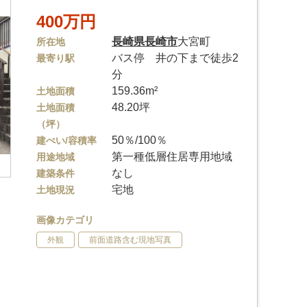
400万円
長崎県
長崎市
大宮町
所在地
バス停 井の下まで徒歩2
最寄り駅
分
159.36m²
土地面積
48.20坪
土地面積
（坪）
50％/100％
建ぺい/容積率
第一種低層住居専用地域
用途地域
なし
建築条件
宅地
土地現況
画像カテゴリ
外観
前面道路含む現地写真