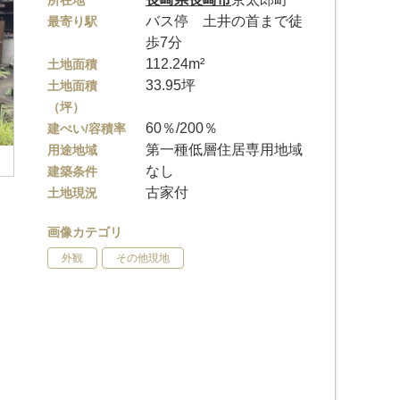
所在地
バス停 土井の首まで徒
最寄り駅
歩7分
112.24m²
土地面積
33.95坪
土地面積
（坪）
60％/200％
建ぺい/容積率
第一種低層住居専用地域
用途地域
なし
建築条件
古家付
土地現況
画像カテゴリ
外観
その他現地