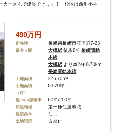
ーカーさんで建築できます！ 校区は西町小学
490万円
長崎県
長崎市
江里町7-23
所在地
大橋駅
徒歩8分
長崎電軌
最寄り駅
本線
大橋駅
より車2分 0.70km
長崎電軌本線
276.70m²
土地面積
83.70坪
土地面積
（坪）
60％/200％
建ぺい/容積率
第一種住居地域
用途地域
なし
建築条件
古家付
土地現況