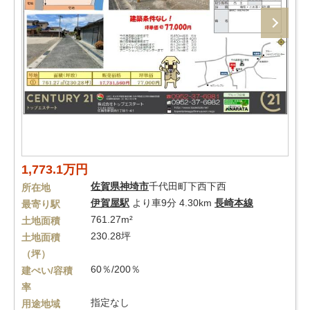
1,773.1万円
佐賀県
神埼市
千代田町下西下西
所在地
伊賀屋駅
より車9分 4.30km
長崎本線
最寄り駅
761.27m²
土地面積
230.28坪
土地面積
（坪）
60％/200％
建ぺい/容積
率
指定なし
用途地域