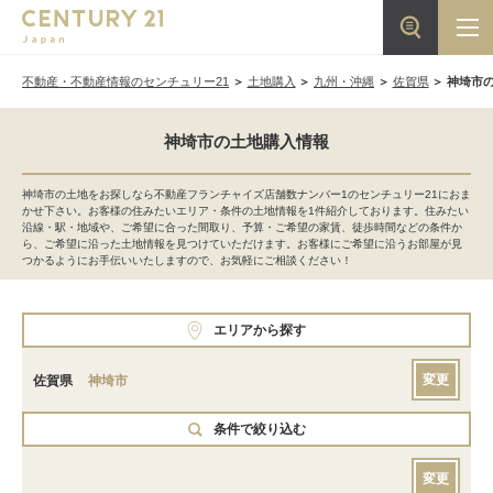
不動産・不動産情報のセンチュリー21
土地購入
九州・沖縄
佐賀県
神埼市
神埼市の土地購入情報
神埼市の土地をお探しなら不動産フランチャイズ店舗数ナンバー1のセンチュリー21におま
かせ下さい。お客様の住みたいエリア・条件の土地情報を1件紹介しております。住みたい
沿線・駅・地域や、ご希望に合った間取り、予算・ご希望の家賃、徒歩時間などの条件か
ら、ご希望に沿った土地情報を見つけていただけます。お客様にご希望に沿うお部屋が見
つかるようにお手伝いいたしますので、お気軽にご相談ください！
エリアから探す
変更
佐賀県
神埼市
条件で絞り込む
変更