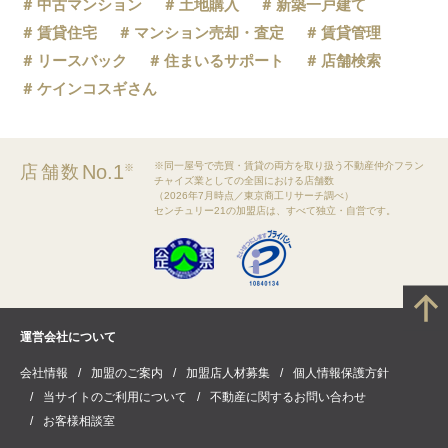
中古マンション
土地購入
新築一戸建て
賃貸住宅
マンション売却・査定
賃貸管理
リースバック
住まいるサポート
店舗検索
ケインコスギさん
※同一屋号で売買・賃貸の両方を取り扱う不動産仲介フラン
No.1
店舗数
※
チャイズ業としての全国における店舗数
（2026年7月時点／東京商工リサーチ調べ）
センチュリー21の加盟店は、すべて独立・自営です。
運営会社について
会社情報
加盟のご案内
加盟店人材募集
個人情報保護方針
当サイトのご利用について
不動産に関するお問い合わせ
お客様相談室