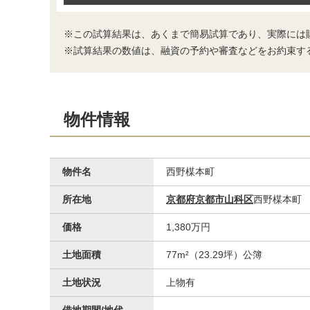
※この試算結果は、あくまで簡易試算であり、実際には
※試算結果の数値は、融資の予約や審査などをお約束す
物件情報
物件名
西野楳本町
所在地
京都府京都市山科区
西野楳本町
価格
1,380万円
土地面積
77m²（23.29坪）公簿
土地状況
上物有