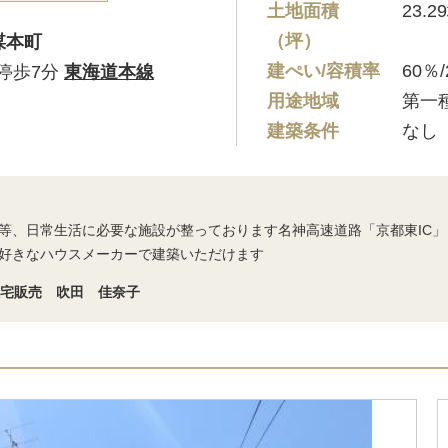
土地面積
23.2
（坪）
楳本町
建ぺい/容積率
60％/
 停歩7分
東海道本線
用途地域
第一
建築条件
なし
等、日常生活に必要な施設が整っております名神高速道路「京都東IC」
好きなハウスメーカーで建築いただけます
住宅販売 吹田 佳奈子