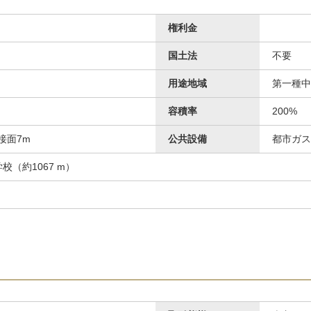
権利金
国土法
不要
用途地域
第一種中
容積率
200%
接面7m
公共設備
都市ガス
校（約1067 m）