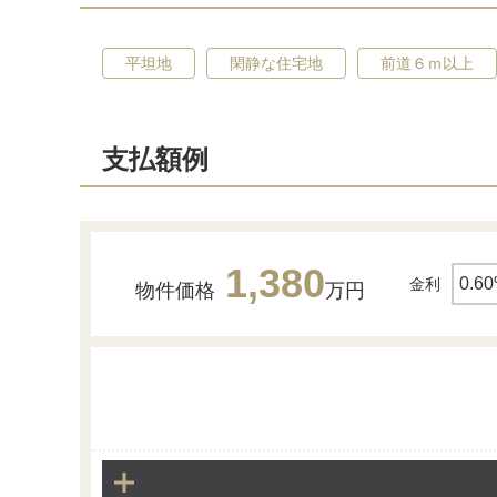
平坦地
閑静な住宅地
前道６ｍ以上
支払額例
1,380
金利
物件価格
万円