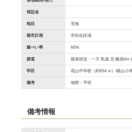
借地期間/地代
保証金
地目
宅地
都市計画
市街化区域
建ぺい率
60%
接道
接道状況：一方 私道 北 幅員6m 
学区
花山中学校（約834 m）/鏡山小学
備考
地勢：平坦
備考情報