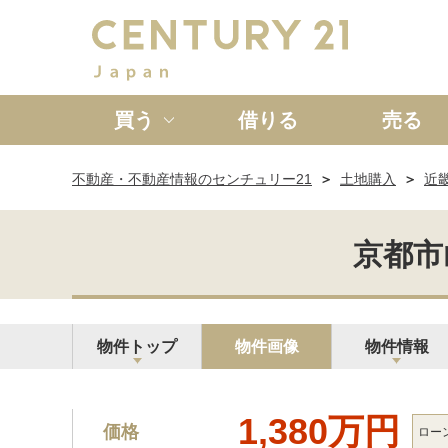
買う
借りる
売る
不動産・不動産情報のセンチュリー21
土地購入
近
新築一戸建て
中古一戸
京都市山
物件トップ
物件画像
物件情報
1,380万円
価格
ロー