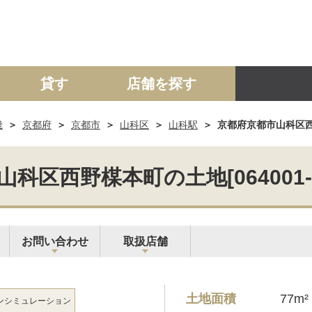
貸す
店舗を探す
畿
京都府
京都市
山科区
山科駅
京都府京都市山科区西野楳
建て
マンション
土地
事業投資用
科区西野楳本町の土地[064001-3
お問い合わせ
取扱店舗
土地面積
77m²
ン
シミュレーション