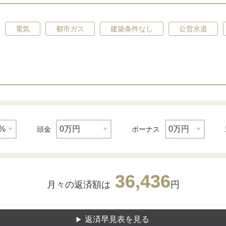
電気
都市ガス
建築条件なし
公営水道
頭金
ボーナス
36,436
月々の返済額は
円
返済早見表を見る