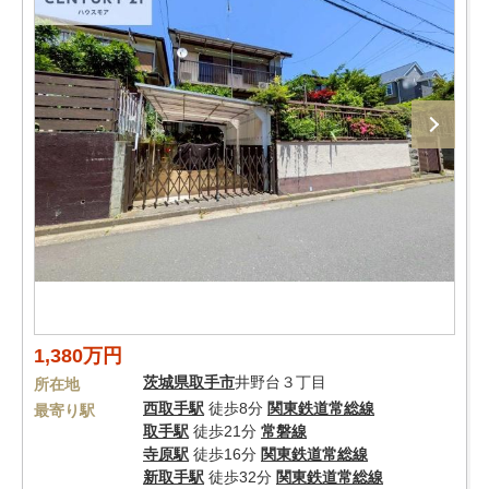
1,380万円
茨城県
取手市
井野台３丁目
所在地
西取手駅
徒歩8分
関東鉄道常総線
最寄り駅
取手駅
徒歩21分
常磐線
寺原駅
徒歩16分
関東鉄道常総線
新取手駅
徒歩32分
関東鉄道常総線