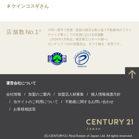
ケインコスギさん
※同一屋号で売買・賃貸の両方を取り扱う不動産仲介フラン
No.1
店舗数
※
チャイズ業としての全国における店舗数
（2026年7月時点／東京商工リサーチ調べ）
センチュリー21の加盟店は、すべて独立・自営です。
運営会社について
会社情報
加盟のご案内
加盟店人材募集
個人情報保護方針
当サイトのご利用について
不動産に関するお問い合わせ
お客様相談室
(C) CENTURY21 Real Estate of Japan Ltd. All rights reserved.