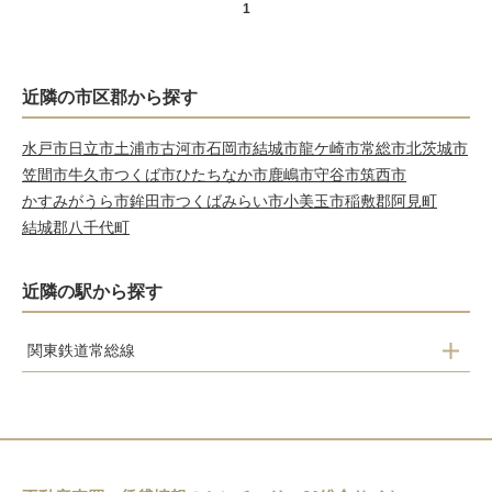
1
近隣の市区郡から探す
水戸市
日立市
土浦市
古河市
石岡市
結城市
龍ケ崎市
常総市
北茨城市
笠間市
牛久市
つくば市
ひたちなか市
鹿嶋市
守谷市
筑西市
かすみがうら市
鉾田市
つくばみらい市
小美玉市
稲敷郡阿見町
結城郡八千代町
近隣の駅から探す
関東鉄道常総線
大宝
騰波ノ江
黒子
大田郷