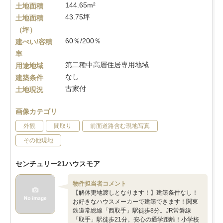
144.65m²
土地面積
43.75坪
土地面積
（坪）
60％/200％
建ぺい/容積
率
第二種中高層住居専用地域
用途地域
なし
建築条件
古家付
土地現況
画像カテゴリ
外観
間取り
前面道路含む現地写真
その他現地
センチュリー21ハウスモア
物件担当者コメント
【解体更地渡しとなります！】建築条件なし！
お好きなハウスメーカーで建築できます！関東
鉄道常総線「西取手」駅徒歩8分。JR常磐線
「取手」駅徒歩21分。安心の通学距離！小学校