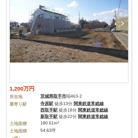
1,200万円
茨城県
取手市
稲463-2
所在地
寺原駅
徒歩13分
関東鉄道常総線
最寄り駅
西取手駅
徒歩18分
関東鉄道常総線
新取手駅
徒歩22分
関東鉄道常総線
180.61m²
土地面積
54.63坪
土地面積