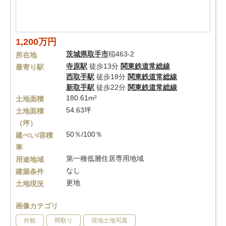
1,200万円
茨城県
取手市
稲463-2
所在地
寺原駅
徒歩13分
関東鉄道常総線
最寄り駅
西取手駅
徒歩18分
関東鉄道常総線
新取手駅
徒歩22分
関東鉄道常総線
180.61m²
土地面積
54.63坪
土地面積
（坪）
50％/100％
建ぺい/容積
率
第一種低層住居専用地域
用途地域
なし
建築条件
更地
土地現況
画像カテゴリ
外観
間取り
現地土地写真