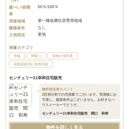
（坪）
50％/100％
建ぺい/容積
率
第一種低層住居専用地域
用途地域
なし
建築条件
更地
土地現況
画像カテゴリ
外観
間取り
現地土地写真
前面道路含む現地写真
センチュリー21幸和住宅販売
物件担当者コメント
2区画分割での売買案でございます。実測後にお
引渡し。建築条件はございません。お好きなハ
ウスメーカーでどうぞ。
センチュリー21幸和住宅販売 関口 和寿
物件を詳しく見る