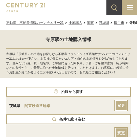
不動産・不動産情報のセンチュリー21
土地購入
関東
茨城県
取手市
寺原
寺原駅の土地購入情報
寺原駅「茨城県」の土地をお探しなら不動産フランチャイズ店舗数ナンバー1のセンチュリ
ー21におまかせ下さい。お客様の住みたいエリア・条件の土地情報を6件紹介しておりま
す。住みたい沿線・駅・地域や、ご希望に合った間取り、予算・ご希望の家賃、徒歩時間
などの条件から、ご希望に沿った土地情報を見つけていただけます。お客様にご希望に沿
うお部屋が見つかるようにお手伝いいたしますので、お気軽にご相談ください！
沿線から探す
変更
茨城県
関東鉄道常総線
条件で絞り込む
変更