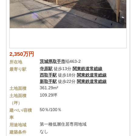
2,350万円
茨城県
取手市
稲463-2
所在地
寺原駅
徒歩13分
関東鉄道常総線
最寄り駅
西取手駅
徒歩18分
関東鉄道常総線
新取手駅
徒歩22分
関東鉄道常総線
361.29m²
土地面積
109.29坪
土地面積
（坪）
50％/100％
建ぺい/容積
率
第一種低層住居専用地域
用途地域
なし
建築条件