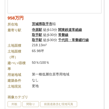
958万円
茨城県
取手市
稲
所在地
寺原駅
徒歩13分
関東鉄道常総線
最寄り駅
取手駅
徒歩30分
常磐線
取手駅
徒歩30分
千代田・常磐緩行線
218.13m²
土地面積
65.98坪
土地面積
（坪）
50％/100％
建ぺい/容積
率
第一種低層住居専用地域
用途地域
なし
建築条件
更地
土地現況
画像カテゴリ
外観
間取り
前面道路含む現地写真