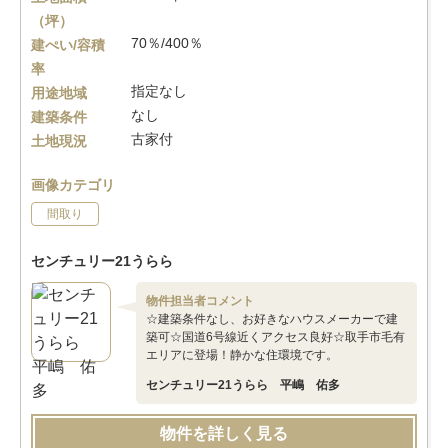
（坪）
70％/400％
建ぺい/容積
率
指定なし
用途地域
なし
建築条件
古家付
土地現況
画像カテゴリ
間取り
センチュリー21うらら
物件担当者コメント
☆建築条件なし、お好きなハウスメーカーで建
築可☆国道6号線近くアクセス良好☆取手市毛有
エリアに登場！静かな住環境です。
センチュリー21うらら 平嶋 佑多
物件を詳しく見る