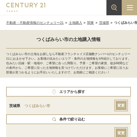
不動産・不動産情報のセンチュリー21
土地購入
関東
茨城県
つくばみらい
つくばみらい市の土地購入情報
つくばみらい市の土地をお探しなら不動産フランチャイズ店舗数ナンバー1のセンチュリー
21におまかせ下さい。お客様の住みたいエリア・条件の土地情報を3件紹介しております。
住みたい沿線・駅・地域や、ご希望に合った間取り、予算・ご希望の家賃、徒歩時間など
の条件から、ご希望に沿った土地情報を見つけていただけます。お客様にご希望に沿うお
部屋が見つかるようにお手伝いいたしますので、お気軽にご相談ください！
エリアから探す
変更
茨城県
つくばみらい市
条件で絞り込む
変更