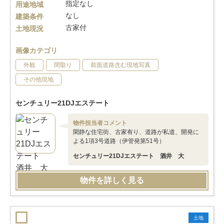
指定なし
用途地域
なし
建築条件
古家付
土地現況
画像カテゴリ
外観
間取り
前面道路含む現地写真
その他現地
センチュリー21DJエステート
物件担当者コメント
閑静な住宅街、古家有り、道路が私道、開発に
よる1項3号道路（伊管発第51号）
センチュリー21DJエステート 酒井 大
物件を詳しく見る
土地