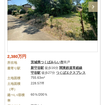
2,380万円
茨城県
つくばみらい市
筒戸
所在地
新守谷駅
徒歩16分
関東鉄道常総線
最寄り駅
守谷駅
徒歩27分
つくばエクスプレス
755.63m²
土地面積
228.57坪
土地面積
（坪）
60％/200％
建ぺい/容積
率