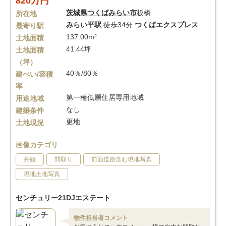
820万円
茨城県
つくばみらい市
板橋
所在地
みらい平駅
徒歩34分
つくばエクスプレス
最寄り駅
137.00m²
土地面積
41.44坪
土地面積
（坪）
40％/80％
建ぺい/容積
率
第一種低層住居専用地域
用途地域
なし
建築条件
更地
土地現況
画像カテゴリ
外観
間取り
前面道路含む現地写真
現地土地写真
センチュリー21DJエステート
物件担当者コメント