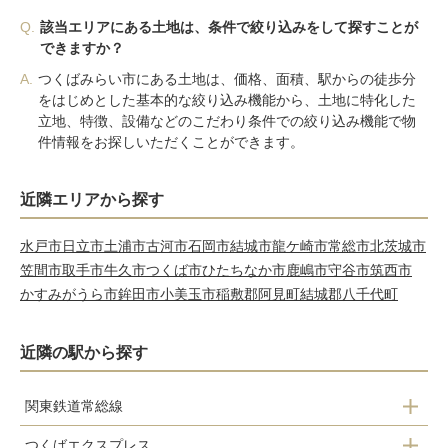
Q.
該当エリアにある土地は、条件で絞り込みをして探すことが
できますか？
A.
つくばみらい市にある土地は、価格、面積、駅からの徒歩分
をはじめとした基本的な絞り込み機能から、土地に特化した
立地、特徴、設備などのこだわり条件での絞り込み機能で物
件情報をお探しいただくことができます。
近隣エリアから探す
水戸市
日立市
土浦市
古河市
石岡市
結城市
龍ケ崎市
常総市
北茨城市
笠間市
取手市
牛久市
つくば市
ひたちなか市
鹿嶋市
守谷市
筑西市
かすみがうら市
鉾田市
小美玉市
稲敷郡阿見町
結城郡八千代町
近隣の駅から探す
関東鉄道常総線
つくばエクスプレス
小絹駅