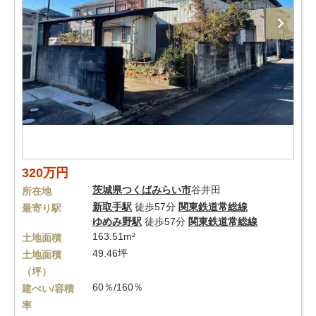
320万円
茨城県
つくばみらい市
谷井田
所在地
新取手駅
徒歩57分
関東鉄道常総線
最寄り駅
ゆめみ野駅
徒歩57分
関東鉄道常総線
163.51m²
土地面積
49.46坪
土地面積
（坪）
60％/160％
建ぺい/容積
率