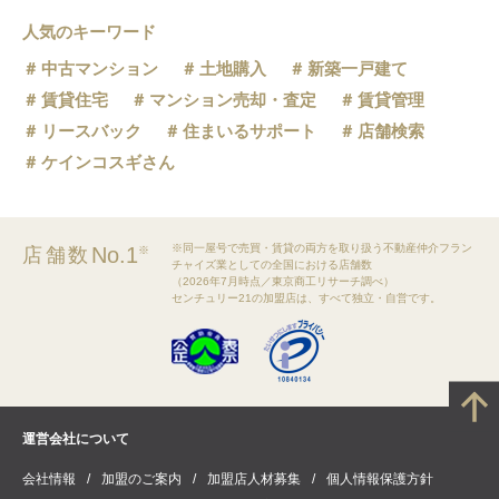
人気のキーワード
中古マンション
土地購入
新築一戸建て
賃貸住宅
マンション売却・査定
賃貸管理
リースバック
住まいるサポート
店舗検索
ケインコスギさん
※同一屋号で売買・賃貸の両方を取り扱う不動産仲介フラン
No.1
店舗数
※
チャイズ業としての全国における店舗数
（2026年7月時点／東京商工リサーチ調べ）
センチュリー21の加盟店は、すべて独立・自営です。
運営会社について
会社情報
加盟のご案内
加盟店人材募集
個人情報保護方針