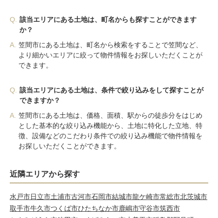
Q.
該当エリアにある土地は、町名からも探すことができます
か？
A.
笠間市にある土地は、町名から検索をすることで笠間など、
より細かいエリアに絞って物件情報をお探しいただくことが
できます。
Q.
該当エリアにある土地は、条件で絞り込みをして探すことが
できますか？
A.
笠間市にある土地は、価格、面積、駅からの徒歩分をはじめ
とした基本的な絞り込み機能から、土地に特化した立地、特
徴、設備などのこだわり条件での絞り込み機能で物件情報を
お探しいただくことができます。
近隣エリアから探す
水戸市
日立市
土浦市
古河市
石岡市
結城市
龍ケ崎市
常総市
北茨城市
取手市
牛久市
つくば市
ひたちなか市
鹿嶋市
守谷市
筑西市