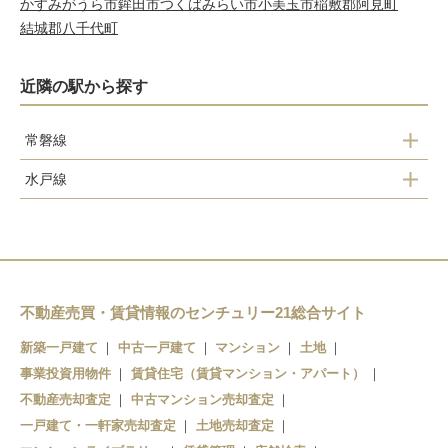
かすみがうら市
鉾田市
つくばみらい市
小美玉市
稲敷郡阿見町
結城郡八千代町
近隣の駅から探す
常磐線
水戸線
岩間駅
福原駅
友部駅
稲田駅
笠間駅
不動産売買・賃貸情報のセンチュリー21総合サイト
新築一戸建て
中古一戸建て
マンション
土地
宍戸駅
事業投資用物件
賃貸住宅（賃貸マンション・アパート）
友部駅
不動産売却査定
中古マンション売却査定
一戸建て・一軒家売却査定
土地売却査定