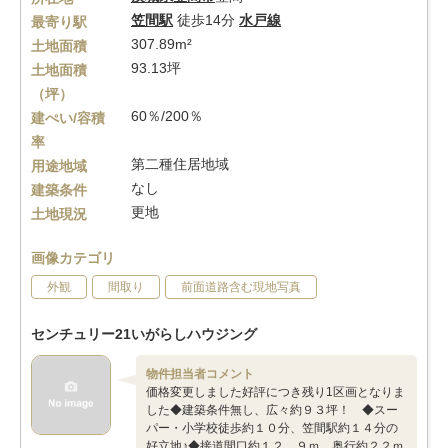
笠間駅
徒歩14分
水戸線
最寄り駅
307.89m²
土地面積
93.13坪
土地面積
（坪）
60％/200％
建ぺい/容積
率
第二種住居地域
用途地域
なし
建築条件
更地
土地現況
画像カテゴリ
外観
間取り
前面道路含む現地写真
センチュリー21いがらしハウジング
物件担当者コメント
価格変更しました好評につき残り1区画となりま
した◆建築条件無し、広々約９３坪！ ◆スー
パー・小学校徒歩約１０分、笠間駅約１４分の
好立地♪◆接道間口約１２．９ｍ 奥行約２２ｍ