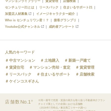
マンションライブラリー
賃貸管理
店舗検索
センチュリー21とは
リースバック
住まいるサポート21
加盟店人材募集
イメージキャラクター紹介
Who is センチュリワン君！？
接客グランプリ
Youtube公式チャンネル
成約者アンケート
人気のキーワード
中古マンション
土地購入
新築一戸建て
賃貸住宅
マンション売却・査定
賃貸管理
リースバック
住まいるサポート
店舗検索
ケインコスギさん
※同一屋号で売買・賃貸の両方を取り扱う不動産仲介フラン
No.1
店舗数
※
チャイズ業としての全国における店舗数
（2026年7月時点／東京商工リサーチ調べ）