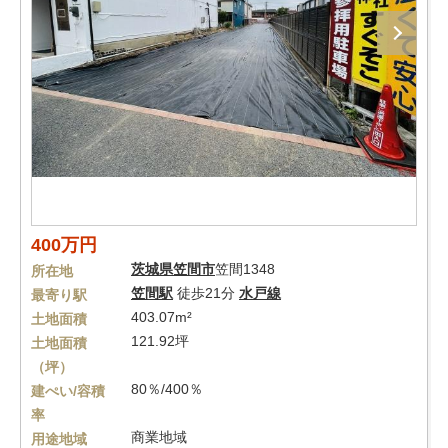
400万円
茨城県
笠間市
笠間1348
所在地
笠間駅
徒歩21分
水戸線
最寄り駅
403.07m²
土地面積
121.92坪
土地面積
（坪）
80％/400％
建ぺい/容積
率
商業地域
用途地域