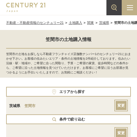
不動産・不動産情報のセンチュリー21
土地購入
関東
茨城県
笠間市の土地
笠間市の土地購入情報
笠間市の土地をお探しなら不動産フランチャイズ店舗数ナンバー1のセンチュリー21におま
かせ下さい。お客様の住みたいエリア・条件の土地情報を2件紹介しております。住みたい
沿線・駅・地域や、ご希望に合った間取り、予算・ご希望の家賃、徒歩時間などの条件か
ら、ご希望に沿った土地情報を見つけていただけます。お客様にご希望に沿うお部屋が見
つかるようにお手伝いいたしますので、お気軽にご相談ください！
エリアから探す
変更
茨城県
笠間市
条件で絞り込む
変更