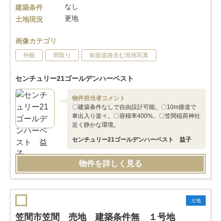
なし
建築条件
更地
土地現況
画像カテゴリ
外観
間取り
前面道路含む現地写真
センチュリー21ゴールデンハーベスト
物件担当者コメント
〇建築条件なしで自由設計可能。〇10m接道で
車出入り楽々。〇容積率400%。〇笠間稲荷神社
近く静かな環境。
センチュリー21ゴールデンハーベスト 益子
物件を詳しく見る
土地
笠間市笠間 売地 建築条件無 １号地