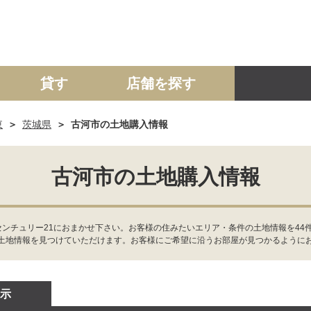
貸す
店舗を探す
東
茨城県
古河市の土地購入情報
建て
マンション
土地
事業投資用
古河市の土地購入情報
センチュリー21におまかせ下さい。お客様の住みたいエリア・条件の土地情報を44
土地情報を見つけていただけます。お客様にご希望に沿うお部屋が見つかるように
示