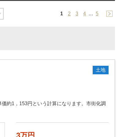
1
2
3
4
…
5
土地
価約1，153円という計算になります。市街化調
3万円