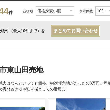
44
並び順
表示件数
件
まとめてお問い合わせ
た物件（最大10件まで）を
市東山田売地
魅力はなんといっても価格。約26坪角地がたったの3万円…坪単
め資材置き場や駐車場としての活用に