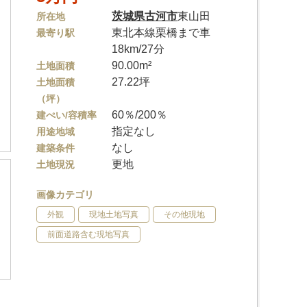
茨城県
古河市
東山田
所在地
東北本線栗橋まで車
最寄り駅
18km/27分
90.00m²
土地面積
27.22坪
土地面積
（坪）
60％/200％
建ぺい/容積率
指定なし
用途地域
なし
建築条件
更地
土地現況
画像カテゴリ
外観
現地土地写真
その他現地
前面道路含む現地写真