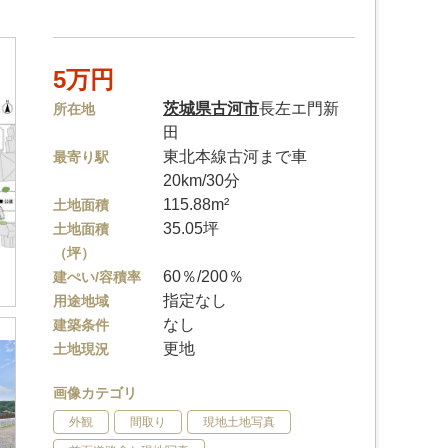
5万円
茨城県
古河市
長左エ門新
所在地
田
東北本線古河まで車
最寄り駅
20km/30分
115.88m²
土地面積
35.05坪
土地面積
（坪）
60％/200％
建ぺい/容積率
指定なし
用途地域
なし
建築条件
更地
土地現況
画像カテゴリ
外観
間取り
現地土地写真