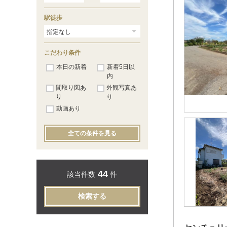
仁連
（1）
東牛谷
（1）
駅徒歩
東諸川
（1）
東山田
（2）
諸川
（6）
こだわり条件
本日の新着
新着5日以
内
間取り図あ
外観写真あ
り
り
動画あり
全ての条件を見る
44
該当件数
件
検索する