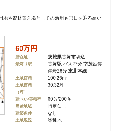
用地や資材置き場としての活用も◎日を遮る高い
60万円
茨城県
古河市
駒込
所在地
古河駅
バス27分 南茂呂停
最寄り駅
停歩26分
東北本線
100.26m²
土地面積
30.32坪
土地面積
（坪）
60％/200％
建ぺい/容積率
指定なし
用途地域
なし
建築条件
雑種地
土地現況