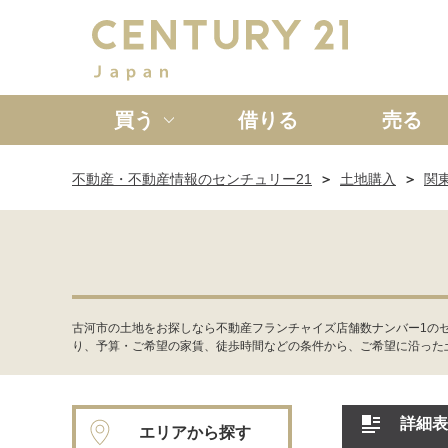
買う
借りる
売る
不動産・不動産情報のセンチュリー21
土地購入
関
新築一戸建て
中古一戸
古河市の土地をお探しなら不動産フランチャイズ店舗数ナンバー1の
り、予算・ご希望の家賃、徒歩時間などの条件から、ご希望に沿った
詳細表
エリアから探す