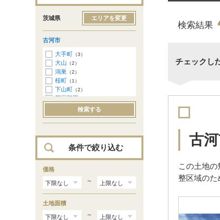
茨城県
エリアを変更
検索結果
古河市
大手町
（3）
チェックし
大山
（2）
鴻巣
（2）
桜町
（1）
下山町
（2）
茶屋新田
（4）
中央町
（1）
検索する
中田
（3）
錦町
（2）
大和田
（1）
古河
女沼
（1）
条件で絞り込む
上辺見
（2）
小堤
（1）
この土地の
駒込
価格
（1）
整区域のた
駒羽根
（2）
～
下大野
（2）
下片田
（1）
土地面積
関戸
（1）
長左エ門新田
（1）
～