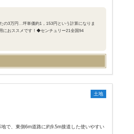
たの3万円…坪単価約1，153円という計算になりま
におススメです！◆センチュリー21全国94
土地
形地で、東側6m道路に約9.5m接道した使いやすい