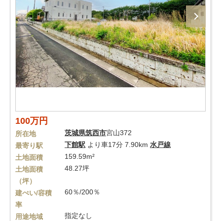
100万円
茨城県
筑西市
宮山372
所在地
下館駅
より車17分 7.90km
水戸線
最寄り駅
159.59m²
土地面積
48.27坪
土地面積
（坪）
60％/200％
建ぺい/容積
率
指定なし
用途地域