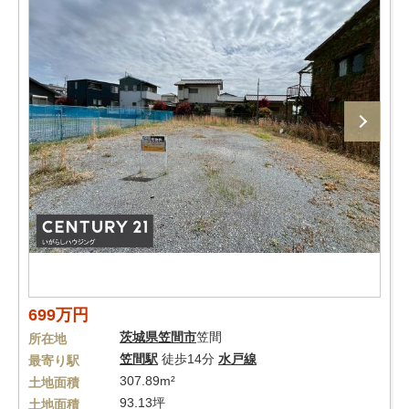
699万円
茨城県
笠間市
笠間
所在地
笠間駅
徒歩14分
水戸線
最寄り駅
307.89m²
土地面積
93.13坪
土地面積