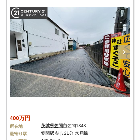
400万円
茨城県
笠間市
笠間1348
所在地
笠間駅
徒歩21分
水戸線
最寄り駅