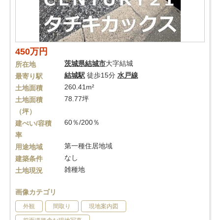
450万円
茨城県
結城市
大字結城
所在地
結城駅
徒歩15分
水戸線
最寄り駅
260.41m²
土地面積
78.77坪
土地面積
（坪）
60％/200％
建ぺい/容積
率
第一種住居地域
用途地域
なし
建築条件
雑種地
土地現況
画像カテゴリ
外観
間取り
現地案内図