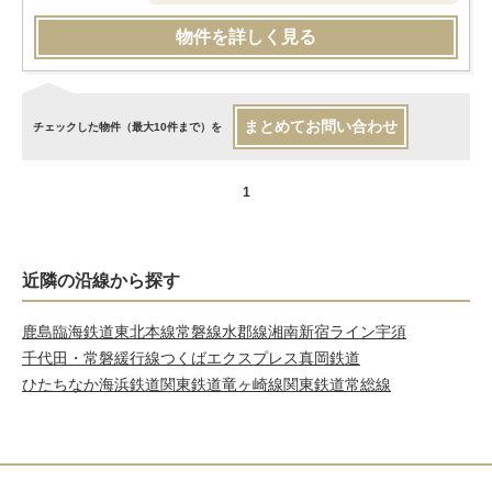
物件を詳しく見る
まとめてお問い合わせ
チェックした物件（最大10件まで）を
1
近隣の沿線から探す
鹿島臨海鉄道
東北本線
常磐線
水郡線
湘南新宿ライン宇須
千代田・常磐緩行線
つくばエクスプレス
真岡鉄道
ひたちなか海浜鉄道
関東鉄道竜ヶ崎線
関東鉄道常総線