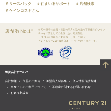
リースバック
住まいるサポート
店舗検索
ケインコスギさん
※同一屋号で売買・賃貸の両方を取り扱う不動産仲介フラン
No.1
店舗数
※
チャイズ業としての全国における店舗数
（2026年7月時点／東京商工リサーチ調べ）
センチュリー21の加盟店は、すべて独立・自営です。
運営会社について
会社情報
加盟のご案内
加盟店人材募集
個人情報保護方針
当サイトのご利用について
不動産に関するお問い合わせ
お客様相談室