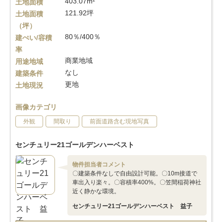
403.07m²
土地面積
121.92坪
土地面積
（坪）
80％/400％
建ぺい/容積
率
商業地域
用途地域
なし
建築条件
更地
土地現況
画像カテゴリ
外観
間取り
前面道路含む現地写真
センチュリー21ゴールデンハーベスト
物件担当者コメント
〇建築条件なしで自由設計可能。〇10m接道で
車出入り楽々。〇容積率400%。〇笠間稲荷神社
近く静かな環境。
センチュリー21ゴールデンハーベスト 益子