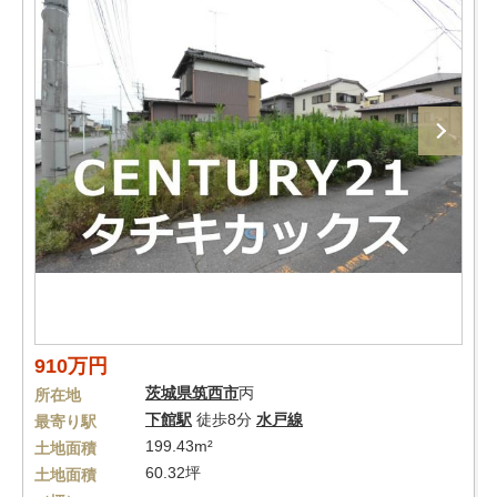
910万円
茨城県
筑西市
丙
所在地
下館駅
徒歩8分
水戸線
最寄り駅
199.43m²
土地面積
60.32坪
土地面積