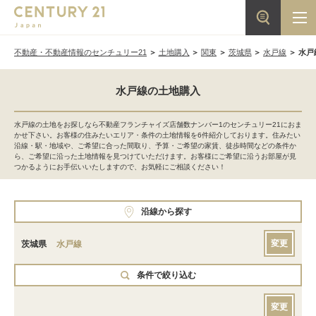
不動産・不動産情報のセンチュリー21
土地購入
関東
茨城県
水戸線
水戸
水戸線の土地購入
水戸線の土地をお探しなら不動産フランチャイズ店舗数ナンバー1のセンチュリー21におま
かせ下さい。お客様の住みたいエリア・条件の土地情報を6件紹介しております。住みたい
沿線・駅・地域や、ご希望に合った間取り、予算・ご希望の家賃、徒歩時間などの条件か
ら、ご希望に沿った土地情報を見つけていただけます。お客様にご希望に沿うお部屋が見
つかるようにお手伝いいたしますので、お気軽にご相談ください！
沿線から探す
変更
茨城県
水戸線
条件で絞り込む
変更