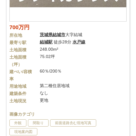
700万円
茨城県
結城市
大字結城
所在地
結城駅
徒歩28分
水戸線
最寄り駅
248.00m²
土地面積
75.02坪
土地面積
（坪）
60％/200％
建ぺい/容積
率
第二種住居地域
用途地域
なし
建築条件
更地
土地現況
画像カテゴリ
外観
間取り
前面道路含む現地写真
現地案内図