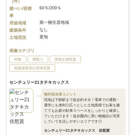
（坪）
60％/200％
建ぺい/容積
率
第一種住居地域
用途地域
なし
建築条件
更地
土地現況
画像カテゴリ
外観
間取り
現地土地写真
前面道路含む現地写真
センチュリー21タチキカックス
物件担当者コメント
現地は下館駅まで徒歩約８分！電車での通勤・
通学にも便利◎広々とした土地面積でお家を建
ててもお庭や駐車スペースをしっかりと確保し
ていただけます！徒歩圏内に買い物施設が充実
していて生活しやすいエリアです◎
センチュリー21タチキカックス 佐怒賀