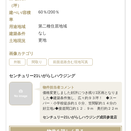
（坪）
60％/200％
建ぺい/容積
率
第二種住居地域
用途地域
なし
建築条件
更地
土地現況
画像カテゴリ
外観
間取り
前面道路含む現地写真
センチュリー21いがらしハウジング
物件担当者コメント
価格変更しました好評につき残り1区画となりま
した◆建築条件無し、広々約９３坪！ ◆スー
パー・小学校徒歩約１０分、笠間駅約１４分の
好立地♪◆接道間口約１２．９ｍ 奥行約２２ｍ
センチュリー21いがらしハウジング成田参道店