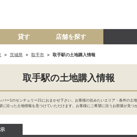
貸す
店舗を探す
東
茨城県
取手市
取手駅の土地購入情報
建て
マンション
土地
事業投資用
取手駅の土地購入情報
ンバー1のセンチュリー21におまかせ下さい。お客様の住みたいエリア・条件の土
望に沿った土地情報を見つけていただけます。お客様にご希望に沿うお部屋が見つ
示