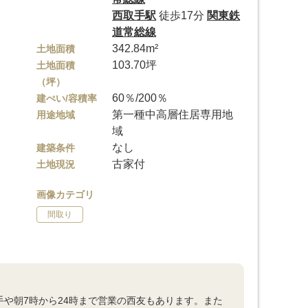
西取手駅
徒歩17分
関東鉄
道常総線
342.84m²
土地面積
103.70坪
土地面積
（坪）
60％/200％
建ぺい/容積率
第一種中高層住居専用地
用途地域
域
なし
建築条件
古家付
土地現況
画像カテゴリ
間取り
手や朝7時から24時まで営業の西友もあります。また