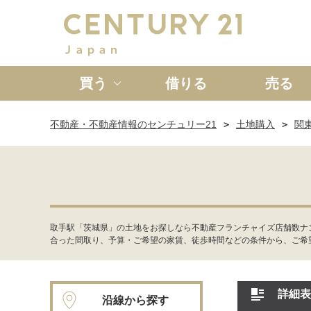
買う
借りる
売る
不動産・不動産情報のセンチュリー21
土地購入
関
新築一戸建て
中古一戸
取手駅「茨城県」の土地をお探しなら不動産フランチャイズ店舗数ナ
合った間取り、予算・ご希望の家賃、徒歩時間などの条件から、ご希
詳細表
沿線から探す