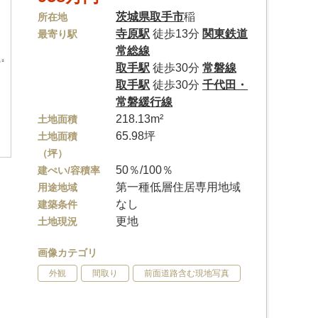
茨城県
取手市
稲
所在地
寺原駅
徒歩13分
関東鉄道
最寄り駅
常総線
取手駅
徒歩30分
常磐線
取手駅
徒歩30分
千代田・
常磐緩行線
218.13m²
土地面積
65.98坪
土地面積
（坪）
50％/100％
建ぺい/容積率
第一種低層住居専用地域
用途地域
なし
建築条件
更地
土地現況
画像カテゴリ
外観
間取り
前面道路含む現地写真