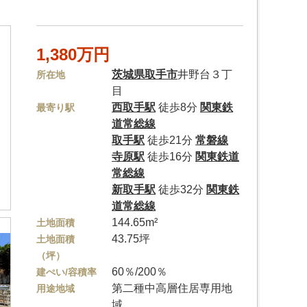
1,380万円
茨城県
取手市
井野台３丁
所在地
目
西取手駅
徒歩8分
関東鉄
最寄り駅
道常総線
取手駅
徒歩21分
常磐線
寺原駅
徒歩16分
関東鉄道
常総線
新取手駅
徒歩32分
関東鉄
道常総線
144.65m²
土地面積
43.75坪
土地面積
（坪）
60％/200％
建ぺい/容積率
第二種中高層住居専用地
用途地域
域