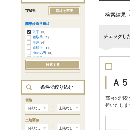
茨城県
沿線を変更
検索結果
関東鉄道常総線
取手
（3）
チェックし
西取手
（6）
寺原
（6）
新取手
（6）
ゆめみ野
（3）
稲戸井
（2）
戸頭
（2）
検索する
南守谷
（4）
守谷
（6）
新守谷
（6）
Ａ５
小絹
（1）
条件で絞り込む
水海道
（1）
北水海道
（1）
高台の開発
中妻
価格
（1）
担いたしま
宗道
（1）
～
大田郷
（3）
下館
（2）
土地面積
～