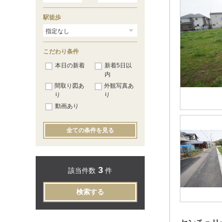
駅徒歩
こだわり条件
本日の新着
新着5日以
内
間取り図あ
外観写真あ
り
り
動画あり
全ての条件を見る
3
該当件数
件
検索する