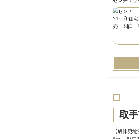
センチュリ
取手
【解体更地
8分。JR