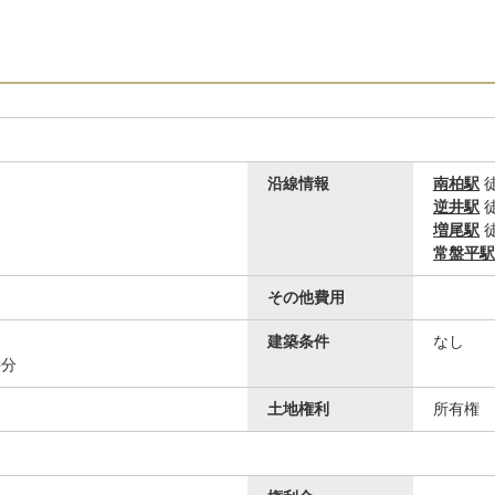
沿線情報
南柏駅
徒
逆井駅
徒
増尾駅
徒
常盤平駅
その他費用
建築条件
なし
持分
土地権利
所有権