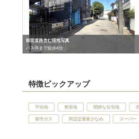
前面道路含む現地写真
バス停まで徒歩4分
特徴ピックアップ
平坦地
整形地
閑静な住宅地
都市ガス
周辺交通量少なめ
スーパー