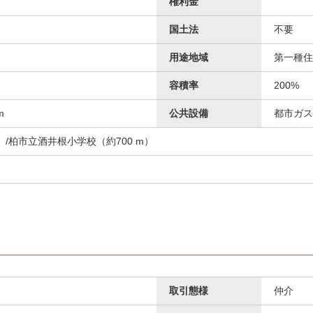
権利金
国土法
不要
用途地域
第一種住
容積率
200%
m
公共設備
都市ガス
）/柏市立酒井根小学校（約700 m）
取引態様
仲介