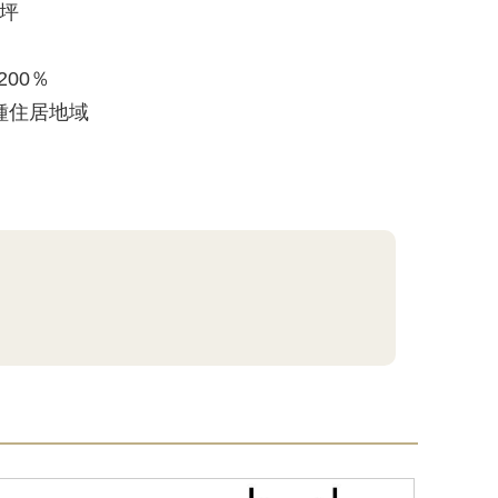
1坪
200％
種住居地域