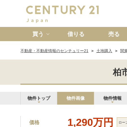
買う
借りる
売る
不動産・不動産情報のセンチュリー21
土地購入
関
新築一戸建て
中古一戸
柏市
物件トップ
物件画像
物件情報
1,290万円
価格
ロー