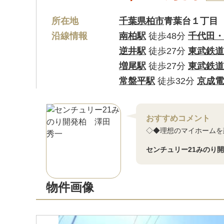
所在地
千葉県柏市
青葉台１丁目
沿線情報
南柏駅
徒歩48分
千代田・
逆井駅
徒歩27分
東武鉄道
増尾駅
徒歩27分
東武鉄道
常盤平駅
徒歩32分
京成電
おすすめコメント
◇◆理想のマイホームを建
センチュリー21みのり
物件画像