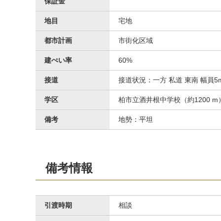
保証金
地目
宅地
都市計画
市街化区域
建ぺい率
60%
接道
接道状況：一方 私道 東南 幅員5
学区
柏市立酒井根中学校（約1200 m
備考
地勢：平坦
備考情報
引渡時期
相談