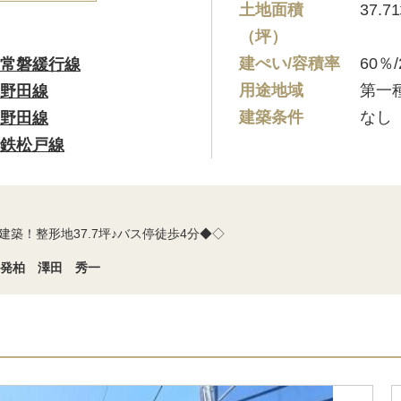
土地面積
37.7
（坪）
建ぺい/容積率
60％/
常磐緩行線
用途地域
第一
野田線
建築条件
なし
野田線
鉄松戸線
築！整形地37.7坪♪バス停徒歩4分◆◇
開発柏 澤田 秀一