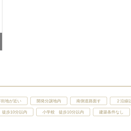
市街地が近い
開発分譲地内
南側道路面す
２沿線
 徒歩10分以内
小学校 徒歩10分以内
建築条件なし