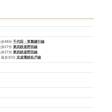
歩48分
千代田・常磐緩行線
歩27分
東武鉄道野田線
歩27分
東武鉄道野田線
徒歩32分
京成電鉄松戸線