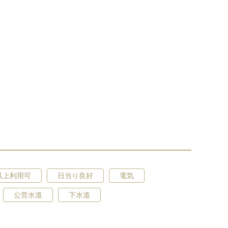
以上利用可
日当り良好
電気
公営水道
下水道