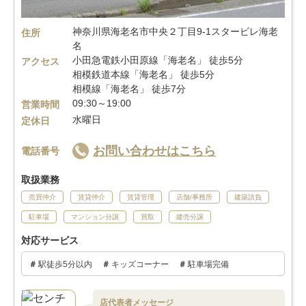
神奈川県海老名市中央２丁目9-1スタービレ海老
住所
名
小田急電鉄小田原線「海老名」 徒歩5分
アクセス
相模鉄道本線「海老名」 徒歩5分
相模線「海老名」 徒歩7分
09:30～19:00
営業時間
水曜日
定休日
お問い合わせはこちら
電話番号
取扱業務
売買仲介
賃貸仲介
賃貸管理
店舗/事務所
建築請負
駐車場
マンション分譲
買取
建売分譲
対応サービス
駅徒歩5分以内
キッズコーナー
駐車場完備
店代表者メッセージ