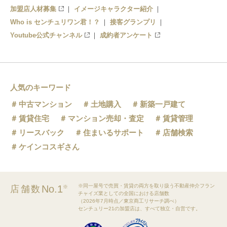
加盟店人材募集
イメージキャラクター紹介
Who is センチュリワン君！？
接客グランプリ
Youtube公式チャンネル
成約者アンケート
人気のキーワード
中古マンション
土地購入
新築一戸建て
賃貸住宅
マンション売却・査定
賃貸管理
リースバック
住まいるサポート
店舗検索
ケインコスギさん
※同一屋号で売買・賃貸の両方を取り扱う不動産仲介フラン
No.1
店舗数
※
チャイズ業としての全国における店舗数
（2026年7月時点／東京商工リサーチ調べ）
センチュリー21の加盟店は、すべて独立・自営です。