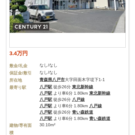
3.4万円
なし/なし
敷金/礼金
なし/なし
保証金/敷引
青森県
八戸市
大字田面木字堤下1-1
所在地
八戸駅
徒歩26分
東北新幹線
最寄り駅
八戸駅
より車6分 1.80km
東北新幹線
八戸駅
徒歩26分
八戸線
八戸駅
より車6分 1.80km
八戸線
八戸駅
徒歩26分
青い森鉄道
八戸駅
より車6分 1.80km
青い森鉄道
30.10m²
建物/専有面
積