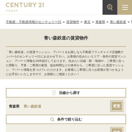
不動産・不動産情報のセンチュリー21
賃貸物件
東北
青森県
青い森鉄道
青い森鉄道の賃貸物件
「青い森鉄道」の賃貸マンション、アパートをお探しなら不動産フランチャイズ店舗数ナ
ンバー1のセンチュリー21におまかせ下さい。お客様の住みたいエリア・条件の賃貸マンシ
ョン、アパート情報を29件紹介しております。住みたい沿線・駅・地域や、ご希望に合っ
た間取り、予算・ご希望の家賃、徒歩時間などの条件から、ご希望に沿った賃貸マンショ
ン、アパート情報を見つけていただけます。お客様にご希望に沿うお部屋が見つかるよう
にお手伝いいたしますので、お気軽にご相談ください！
沿線から探す
変更
青森県
青い森鉄道
条件で絞り込む