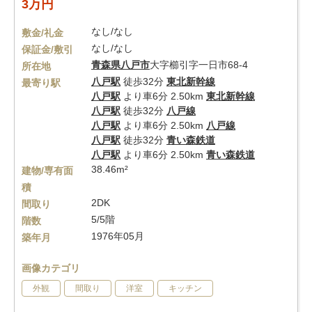
3万円
なし/なし
敷金/礼金
なし/なし
保証金/敷引
青森県
八戸市
大字櫛引字一日市68-4
所在地
八戸駅
徒歩32分
東北新幹線
最寄り駅
八戸駅
より車6分 2.50km
東北新幹線
八戸駅
徒歩32分
八戸線
八戸駅
より車6分 2.50km
八戸線
八戸駅
徒歩32分
青い森鉄道
八戸駅
より車6分 2.50km
青い森鉄道
38.46m²
建物/専有面
積
2DK
間取り
5/5階
階数
1976年05月
築年月
画像カテゴリ
外観
間取り
洋室
キッチン