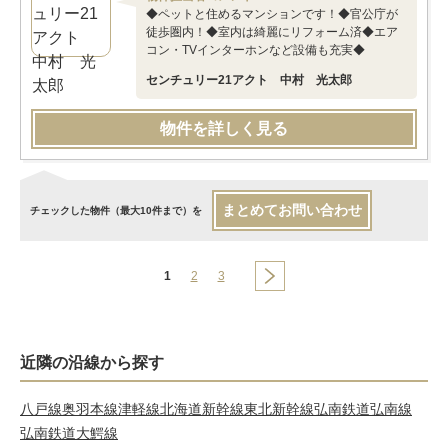
◆ペットと住めるマンションです！◆官公庁が
徒歩圏内！◆室内は綺麗にリフォーム済◆エア
コン・TVインターホンなど設備も充実◆
センチュリー21アクト 中村 光太郎
物件を詳しく見る
まとめてお問い合わせ
チェックした物件（最大10件まで）を
1
2
3
近隣の沿線から探す
八戸線
奥羽本線
津軽線
北海道新幹線
東北新幹線
弘南鉄道弘南線
弘南鉄道大鰐線