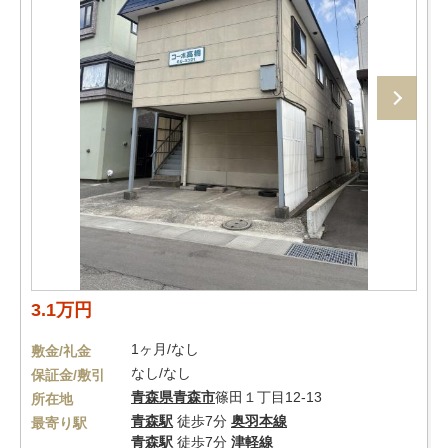
3.1万円
1ヶ月/なし
敷金/礼金
なし/なし
保証金/敷引
青森県
青森市
篠田１丁目12-13
所在地
青森駅
徒歩7分
奥羽本線
最寄り駅
青森駅
徒歩7分
津軽線