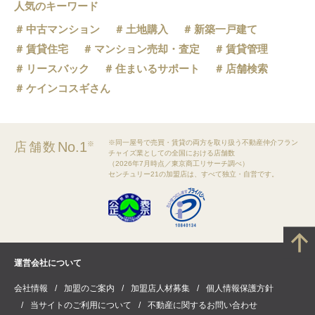
人気のキーワード
中古マンション
土地購入
新築一戸建て
賃貸住宅
マンション売却・査定
賃貸管理
リースバック
住まいるサポート
店舗検索
ケインコスギさん
※同一屋号で売買・賃貸の両方を取り扱う不動産仲介フラン
No.1
店舗数
※
チャイズ業としての全国における店舗数
（2026年7月時点／東京商工リサーチ調べ）
センチュリー21の加盟店は、すべて独立・自営です。
運営会社について
会社情報
加盟のご案内
加盟店人材募集
個人情報保護方針
当サイトのご利用について
不動産に関するお問い合わせ