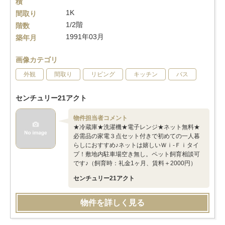
積
1K
間取り
1/2階
階数
1991年03月
築年月
画像カテゴリ
外観
間取り
リビング
キッチン
バス
センチュリー21アクト
物件担当者コメント
★冷蔵庫★洗濯機★電子レンジ★ネット無料★
必需品の家電３点セット付きで初めての一人暮
らしにおすすめ♪ネットは嬉しいＷｉ-Ｆｉタイ
プ！敷地内駐車場空き無し。ペット飼育相談可
です♪（飼育時：礼金1ヶ月、賃料＋2000円）
センチュリー21アクト
物件を詳しく見る