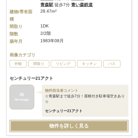
青森駅
徒歩7分
青い森鉄道
28.47m²
建物/専有面
積
1DK
間取り
2/2階
階数
1983年08月
築年月
画像カテゴリ
外観
間取り
リビング
キッチン
バス
センチュリー21アクト
物件担当者コメント
☆青森駅まで徒歩7分！屋根付き駐車場空きあり
☆
センチュリー21アクト
物件を詳しく見る