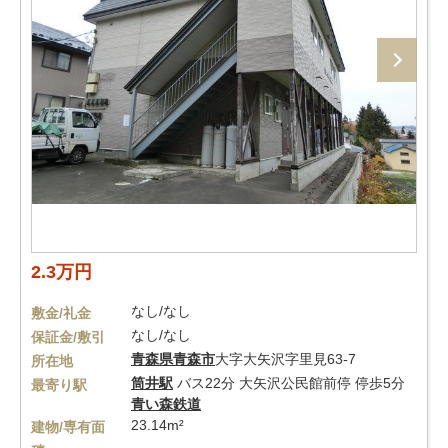
2.3万円
なし/なし
敷金/礼金
なし/なし
保証金/敷引
青森県
青森市
大字大矢沢字里見63-7
所在地
筒井駅
バス22分 大矢沢公民館前停 停歩5分
最寄り駅
青い森鉄道
23.14m²
建物/専有面