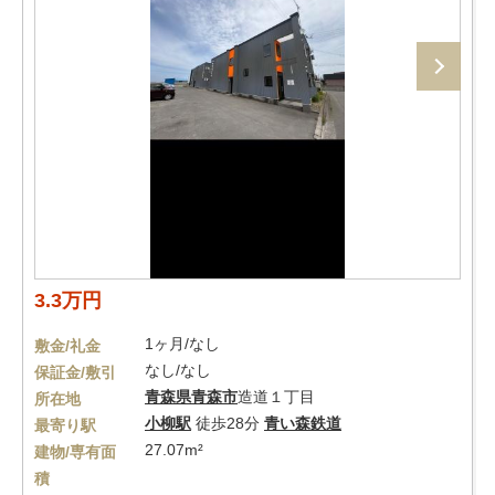
3.3万円
1ヶ月/なし
敷金/礼金
なし/なし
保証金/敷引
青森県
青森市
造道１丁目
所在地
小柳駅
徒歩28分
青い森鉄道
最寄り駅
27.07m²
建物/専有面
積