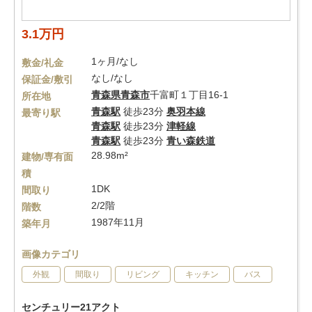
3.1万円
1ヶ月/なし
敷金/礼金
なし/なし
保証金/敷引
青森県
青森市
千富町１丁目16-1
所在地
青森駅
徒歩23分
奥羽本線
最寄り駅
青森駅
徒歩23分
津軽線
青森駅
徒歩23分
青い森鉄道
28.98m²
建物/専有面
積
1DK
間取り
2/2階
階数
1987年11月
築年月
画像カテゴリ
外観
間取り
リビング
キッチン
バス
センチュリー21アクト