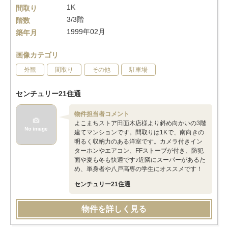
1K
間取り
3/3階
階数
1999年02月
築年月
画像カテゴリ
外観
間取り
その他
駐車場
センチュリー21住通
物件担当者コメント
よこまちストア田面木店様より斜め向かいの3階
建てマンションです。間取りは1Kで、南向きの
明るく収納力のある洋室です。カメラ付きイン
ターホンやエアコン、FFストーブが付き、防犯
面や夏も冬も快適です♪近隣にスーパーがあるた
め、単身者や八戸高専の学生にオススメです！
センチュリー21住通
物件を詳しく見る