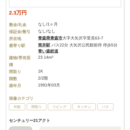
2.3万円
なし/1ヶ月
敷金/礼金
なし/なし
保証金/敷引
青森県
青森市
大字大矢沢字里見63-7
所在地
筒井駅
バス22分 大矢沢公民館前停 停歩5分
最寄り駅
青い森鉄道
23.14m²
建物/専有面
積
1K
間取り
2/2階
階数
1991年03月
築年月
画像カテゴリ
外観
間取り
リビング
キッチン
バス
センチュリー21アクト