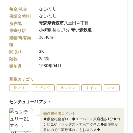
なし/なし
敷金/礼金
なし/なし
保証金/敷引
青森県
青森市
八重田４丁目
所在地
小柳駅
徒歩17分
青い森鉄道
最寄り駅
36.48m²
建物/専有面
積
3K
間取り
2/2階
階数
1980年04月
築年月
画像カテゴリ
間取り
リビング
キッチン
トイレ
バス
センチュリー21アクト
物件担当者コメント
◆敷金礼金ゼロ！◆ユニバース東店徒歩1分◆コ
ンビニやドラッグストアもすぐそこ◆部屋数が
多いのでご家族連れにもおススメ◆