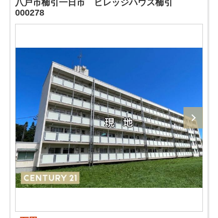
八戸市櫛引一日市 ビレッジハウス櫛引
000278