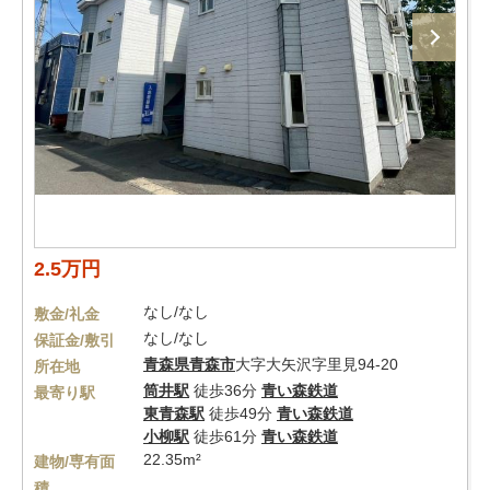
2.5万円
なし/なし
敷金/礼金
なし/なし
保証金/敷引
青森県
青森市
大字大矢沢字里見94-20
所在地
筒井駅
徒歩36分
青い森鉄道
最寄り駅
東青森駅
徒歩49分
青い森鉄道
小柳駅
徒歩61分
青い森鉄道
22.35m²
建物/専有面
積