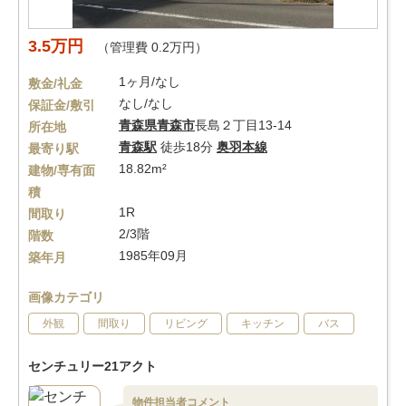
3.5万円
（管理費 0.2万円）
1ヶ月/なし
敷金/礼金
なし/なし
保証金/敷引
青森県
青森市
長島２丁目13-14
所在地
青森駅
徒歩18分
奥羽本線
最寄り駅
18.82m²
建物/専有面
積
1R
間取り
2/3階
階数
1985年09月
築年月
画像カテゴリ
外観
間取り
リビング
キッチン
バス
センチュリー21アクト
物件担当者コメント