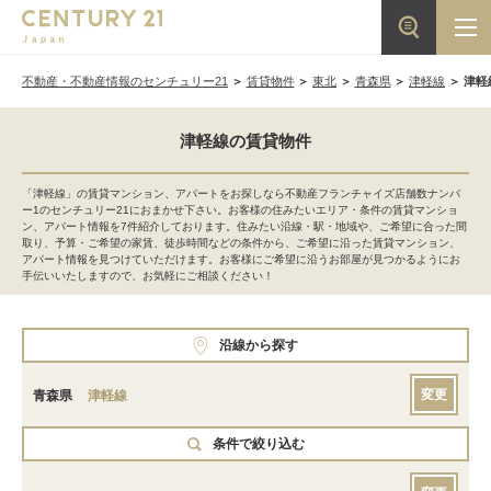
不動産・不動産情報のセンチュリー21
賃貸物件
東北
青森県
津軽線
津軽
津軽線の賃貸物件
「津軽線」の賃貸マンション、アパートをお探しなら不動産フランチャイズ店舗数ナンバ
ー1のセンチュリー21におまかせ下さい。お客様の住みたいエリア・条件の賃貸マンショ
ン、アパート情報を7件紹介しております。住みたい沿線・駅・地域や、ご希望に合った間
取り、予算・ご希望の家賃、徒歩時間などの条件から、ご希望に沿った賃貸マンション、
アパート情報を見つけていただけます。お客様にご希望に沿うお部屋が見つかるようにお
手伝いいたしますので、お気軽にご相談ください！
沿線から探す
変更
青森県
津軽線
条件で絞り込む