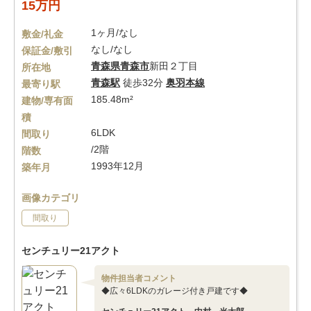
15万円
1ヶ月/なし
敷金/礼金
なし/なし
保証金/敷引
青森県
青森市
新田２丁目
所在地
青森駅
徒歩32分
奥羽本線
最寄り駅
185.48m²
建物/専有面
積
6LDK
間取り
/2階
階数
1993年12月
築年月
画像カテゴリ
間取り
センチュリー21アクト
物件担当者コメント
◆広々6LDKのガレージ付き戸建です◆