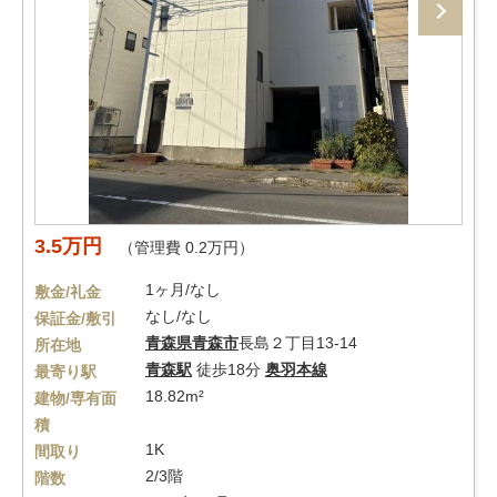
3.5万円
（管理費 0.2万円）
1ヶ月/なし
敷金/礼金
なし/なし
保証金/敷引
青森県
青森市
長島２丁目13-14
所在地
青森駅
徒歩18分
奥羽本線
最寄り駅
18.82m²
建物/専有面
積
1K
間取り
2/3階
階数