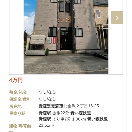
4万円
なし/なし
敷金/礼金
なし/なし
保証金/敷引
青森県
青森市
北金沢２丁目16-25
所在地
青森駅
徒歩22分
青い森鉄道
最寄り駅
青森駅
より車7分 1.90km
青い森鉄道
23.51m²
建物/専有面