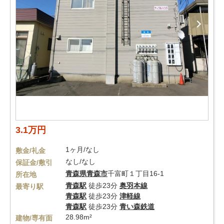
3.1万円
1ヶ月/なし
敷金/礼金
なし/なし
保証金/敷引
青森県
青森市
千富町１丁目16-1
所在地
青森駅
徒歩23分
奥羽本線
最寄り駅
青森駅
徒歩23分
津軽線
青森駅
徒歩23分
青い森鉄道
28.98m²
建物/専有面