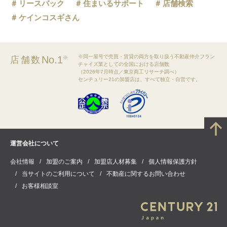
リースバック
住まいるサポート
店舗検索
ケインコスギさん
※同一屋号で売買・賃貸の両方を取り扱う不動産仲介フラン
No.1
店舗数
※
チャイズ業としての全国における店舗数
（2026年7月時点／東京商工リサーチ調べ）
センチュリー21の加盟店は、すべて独立・自営です。
運営会社について
会社情報
加盟のご案内
加盟店人材募集
個人情報保護方針
当サイトのご利用について
不動産に関するお問い合わせ
お客様相談室