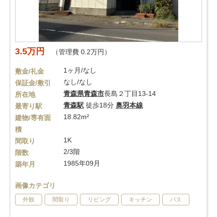
3.5万円
（管理費 0.2万円）
1ヶ月/なし
敷金/礼金
なし/なし
保証金/敷引
青森県
青森市
長島２丁目13-14
所在地
青森駅
徒歩18分
奥羽本線
最寄り駅
18.82m²
建物/専有面
積
1K
間取り
2/3階
階数
1985年09月
築年月
画像カテゴリ
外観
間取り
リビング
キッチン
バス