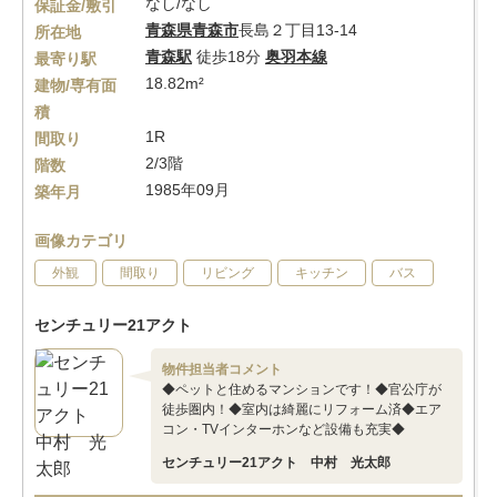
なし/なし
保証金/敷引
青森県
青森市
長島２丁目13-14
所在地
青森駅
徒歩18分
奥羽本線
最寄り駅
18.82m²
建物/専有面
積
1R
間取り
2/3階
階数
1985年09月
築年月
画像カテゴリ
外観
間取り
リビング
キッチン
バス
センチュリー21アクト
物件担当者コメント
◆ペットと住めるマンションです！◆官公庁が
徒歩圏内！◆室内は綺麗にリフォーム済◆エア
コン・TVインターホンなど設備も充実◆
センチュリー21アクト 中村 光太郎