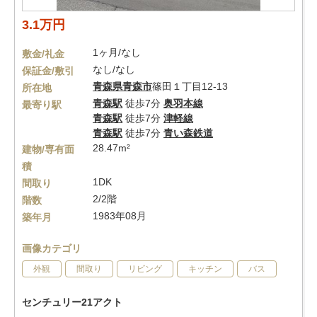
3.1万円
1ヶ月/なし
敷金/礼金
なし/なし
保証金/敷引
青森県
青森市
篠田１丁目12-13
所在地
青森駅
徒歩7分
奥羽本線
最寄り駅
青森駅
徒歩7分
津軽線
青森駅
徒歩7分
青い森鉄道
28.47m²
建物/専有面
積
1DK
間取り
2/2階
階数
1983年08月
築年月
画像カテゴリ
外観
間取り
リビング
キッチン
バス
センチュリー21アクト