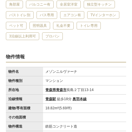
角部屋
バルコニー有
全居室洋室
独立型キッチン
バストイレ別
バス専用
エアコン有
TVインターホン
ペット可
照明器具
礼金不要
トイレ専用
3沿線以上利用可
プロパン
物件情報
物件名
メゾンニルヴァーナ
物件種別
マンション
所在地
青森県青森市
長島２丁目13-14
沿線情報
青森駅
徒歩18分
奥羽本線
建物/専有面積
18.82m²(5.69坪)
その他面積
物件構造
鉄筋コンクリート造