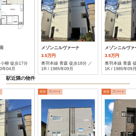
田
メゾンニルヴァーナ
メゾンニルヴァ
3.5万円
3.5万円
小柳 徒歩17分
奥羽本線 青森 徒歩18分 ／
奥羽本線 青森 徒
980年04月
1R / 1985年09月
1K / 1985年09
駅近隣の物件
ン
賃貸
アパート
賃貸
アパート