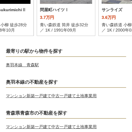
sukurimichiⅡ
問屋町ハイツⅠ
サンライズ
3.7万円
3.6万円
小柳 徒歩28分
青い森鉄道 筒井 徒歩32分
青い森鉄道 小柳
998年10月
／ 1K / 1991年09月
／ 1K / 2000年
最寄りの駅から物件を探す
奥羽本線 青森駅
奥羽本線の不動産を探す
マンション
新築一戸建て
中古一戸建て
土地
事業用
青森県青森市の不動産を探す
マンション
新築一戸建て
中古一戸建て
土地
事業用