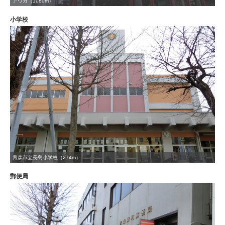
アウガ（1080m）
小学校
青森市立長島小学校（274m）
郵便局