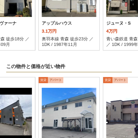
ヴァーナ
アップルハウス
ジューヌ・S
3.1万円
4万円
森 徒歩18分 ／
奥羽本線 青森 徒歩23分 ／
青い森鉄道 青森
5年09月
1DK / 1987年11月
／ 1DK / 1999
この物件と価格が近い物件
賃貸
アパート
賃貸
アパート