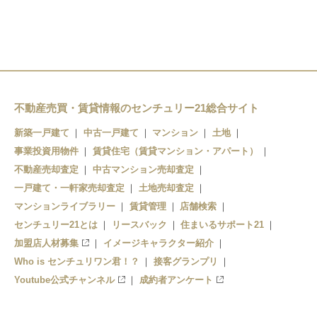
矢田前駅
奥内駅
新青森駅
小柳駅
左堰駅
青森駅
東青森駅
後潟駅
不動産売買・賃貸情報のセンチュリー21総合サイト
筒井駅
中沢駅
新築一戸建て
中古一戸建て
マンション
土地
青森駅
事業投資用物件
賃貸住宅（賃貸マンション・アパート）
不動産売却査定
中古マンション売却査定
一戸建て・一軒家売却査定
土地売却査定
マンションライブラリー
賃貸管理
店舗検索
センチュリー21とは
リースバック
住まいるサポート21
加盟店人材募集
イメージキャラクター紹介
Who is センチュリワン君！？
接客グランプリ
Youtube公式チャンネル
成約者アンケート