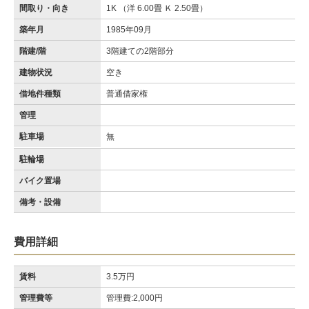
間取り・向き
1K （洋 6.00畳 Ｋ 2.50畳）
築年月
1985年09月
階建/階
3階建ての2階部分
建物状況
空き
借地件種類
普通借家権
管理
駐車場
無
駐輪場
バイク置場
備考・設備
費用詳細
賃料
3.5万円
管理費等
管理費:2,000円