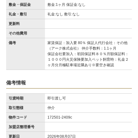
敷金・保証金
敷金:1ヶ月 保証金:なし
礼金・敷引
礼金:なし 敷引:なし
更新料
その他費用
備考
家賃保証：加入要 80％ 保証人代行会社：その他
（アーク株式会社） 仲介手数料：1.1ヶ月
保証会社要加入：初回保証料８０％月額保証料：
１０００円火災保険要加入ペット飼育時：礼金２
ヶ月分月極駐車場近隣あり※要空き確認
備考情報
引渡時期
即引渡し可
取引態様
仲介
物件コード
172501-2409c
加盟店整理番号
更新日
2026年08月07日