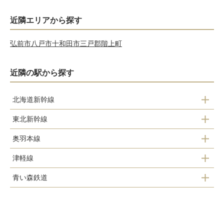
近隣エリアから探す
弘前市
八戸市
十和田市
三戸郡階上町
近隣の駅から探す
北海道新幹線
東北新幹線
新青森駅
奥羽本線
新青森駅
津軽線
浪岡駅
青い森鉄道
青森駅
大釈迦駅
浅虫温泉駅
油川駅
鶴ケ坂駅
野内駅
津軽宮田駅
津軽新城駅