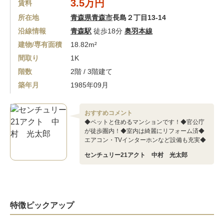
3.5万円
賃料
所在地
青森県青森市
長島２丁目13-14
沿線情報
青森駅
徒歩18分
奥羽本線
建物/専有面積
18.82m²
間取り
1K
階数
2階 / 3階建て
築年月
1985年09月
おすすめコメント
◆ペットと住めるマンションです！◆官公庁
が徒歩圏内！◆室内は綺麗にリフォーム済◆
エアコン・TVインターホンなど設備も充実◆
センチュリー21アクト 中村 光太郎
特徴ピックアップ