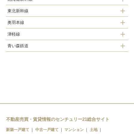
東北新幹線
新青森駅
奥羽本線
新青森駅
津軽線
浪岡駅
青い森鉄道
青森駅
大釈迦駅
浅虫温泉駅
油川駅
鶴ケ坂駅
野内駅
津軽宮田駅
津軽新城駅
矢田前駅
奥内駅
新青森駅
小柳駅
左堰駅
青森駅
東青森駅
後潟駅
不動産売買・賃貸情報のセンチュリー21総合サイト
筒井駅
中沢駅
新築一戸建て
中古一戸建て
マンション
土地