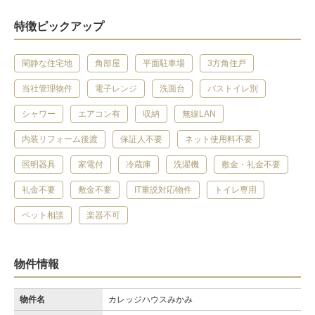
特徴ピックアップ
閑静な住宅地
角部屋
平面駐車場
3方角住戸
当社管理物件
電子レンジ
洗面台
バストイレ別
シャワー
エアコン有
収納
無線LAN
内装リフォーム後渡
保証人不要
ネット使用料不要
照明器具
家電付
冷蔵庫
洗濯機
敷金・礼金不要
礼金不要
敷金不要
IT重説対応物件
トイレ専用
ペット相談
楽器不可
物件情報
物件名
カレッジハウスみかみ