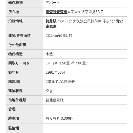
物件種別
アパート
所在地
青森県青森市
大字大矢沢字里見63-7
沿線情報
筒井駅
バス22分 大矢沢公民館前停 停歩5分
青い
森鉄道
建物/専有面積
23.14m²(6.99坪)
その他面積
物件構造
木造
間取り・向き
1K （Ｋ 3.50畳 洋 7.00畳）
築年月
1991年03月
階建/階
2階建ての1階部分
建物状況
空き
借地件種類
普通借家権
管理
駐車場
有り有料 3,300円
駐輪場