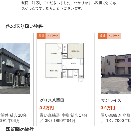
親切に対応してくださいました。わかりやすい説明でとても
良かったです。ありがとうございます。
他の取り扱い物件
賃貸
アパート
賃貸
アパート
グリス八重田
サンライズ
3.3万円
3.6万円
筒井 徒歩18分
青い森鉄道 小柳 徒歩17分
青い森鉄道 小柳
 1991年08月
／ 3K / 1980年04月
／ 1K / 2000年
駅近隣の物件