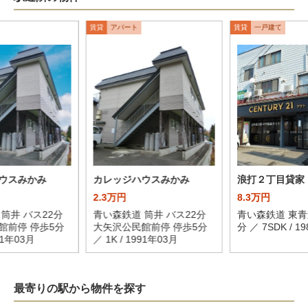
賃貸
アパート
賃貸
一戸建て
ウスみかみ
カレッジハウスみかみ
浪打２丁目貸家
2.3万円
8.3万円
筒井 バス22分
青い森鉄道 筒井 バス22分
青い森鉄道 東青
館前停 停歩5分
大矢沢公民館前停 停歩5分
分 ／ 7SDK / 1
991年03月
／ 1K / 1991年03月
最寄りの駅から物件を探す