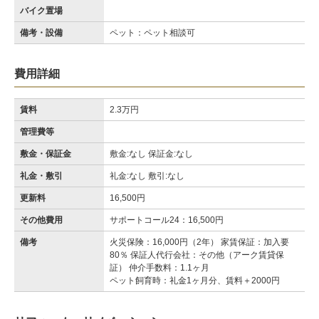
バイク置場
備考・設備
ペット：ペット相談可
費用詳細
賃料
2.3万円
管理費等
敷金・保証金
敷金:なし 保証金:なし
礼金・敷引
礼金:なし 敷引:なし
更新料
16,500円
その他費用
サポートコール24：16,500円
備考
火災保険：16,000円（2年） 家賃保証：加入要
80％ 保証人代行会社：その他（アーク賃貸保
証） 仲介手数料：1.1ヶ月
ペット飼育時：礼金1ヶ月分、賃料＋2000円