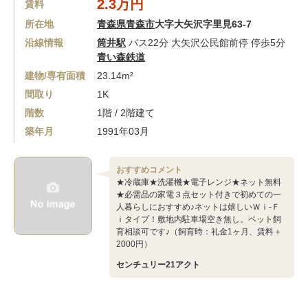
2.3万円
賃料
所在地
青森県青森市
大字大矢沢字里見63-7
沿線情報
筒井駅
バス22分 大矢沢公民館前停 停歩5分
青い森鉄道
建物/専有面積
23.14m²
間取り
1K
階数
1階 / 2階建て
築年月
1991年03月
おすすめコメント
★冷蔵庫★洗濯機★電子レンジ★ネット無料
★必需品の家電３点セット付きで初めての一
人暮らしにおすすめ♪ネットは嬉しいＷｉ-Ｆ
ｉタイプ！敷地内駐車場空き無し。ペット飼
育相談可です♪（飼育時：礼金1ヶ月、賃料＋
2000円）
センチュリー21アクト