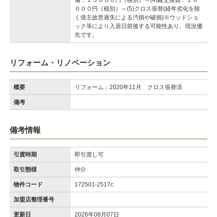
備：１５０００円（税別）～(4)鍵交換費：１０
０００円（税別）～(5)クロス張替(経年劣化を除
く借主故意過失による汚損や破損)※ウッドショ
ック等により入居日前後する可能性あり。現況優
先です。
リフォーム・リノベーション
概要
リフォーム：2020年11月 クロス張替済
備考
備考情報
引渡時期
即引渡し可
取引態様
仲介
物件コード
172501-2517c
加盟店整理番号
更新日
2026年08月07日