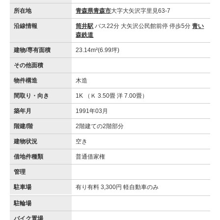
所在地
青森県青森市
大字大矢沢字里見63-7
沿線情報
筒井駅
バス22分 大矢沢公民館前停 停歩5分
青い
森鉄道
建物/専有面積
23.14m²(6.99坪)
その他面積
物件構造
木造
間取り・向き
1K （Ｋ 3.50畳 洋 7.00畳）
築年月
1991年03月
階建/階
2階建ての2階部分
建物状況
空き
借地件種類
普通借家権
管理
駐車場
有り有料 3,300円 軽自動車のみ
駐輪場
バイク置場