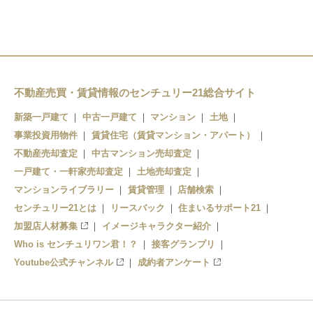
矢田前駅
奥内駅
新青森駅
小柳駅
左堰駅
青森駅
東青森駅
後潟駅
不動産売買・賃貸情報のセンチュリー21総合サイト
筒井駅
中沢駅
新築一戸建て
中古一戸建て
マンション
土地
青森駅
事業投資用物件
賃貸住宅（賃貸マンション・アパート）
不動産売却査定
中古マンション売却査定
一戸建て・一軒家売却査定
土地売却査定
マンションライブラリー
賃貸管理
店舗検索
センチュリー21とは
リースバック
住まいるサポート21
加盟店人材募集
イメージキャラクター紹介
Who is センチュリワン君！？
接客グランプリ
Youtube公式チャンネル
成約者アンケート