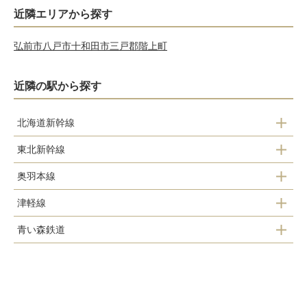
近隣エリアから探す
弘前市
八戸市
十和田市
三戸郡階上町
近隣の駅から探す
北海道新幹線
東北新幹線
新青森駅
奥羽本線
新青森駅
津軽線
浪岡駅
青い森鉄道
青森駅
大釈迦駅
浅虫温泉駅
油川駅
鶴ケ坂駅
野内駅
津軽宮田駅
津軽新城駅