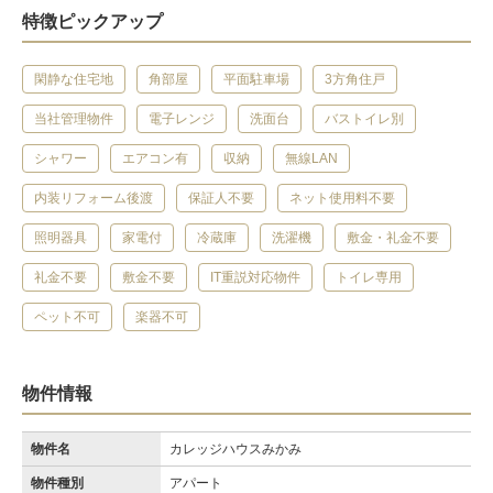
特徴ピックアップ
閑静な住宅地
角部屋
平面駐車場
3方角住戸
当社管理物件
電子レンジ
洗面台
バストイレ別
シャワー
エアコン有
収納
無線LAN
内装リフォーム後渡
保証人不要
ネット使用料不要
照明器具
家電付
冷蔵庫
洗濯機
敷金・礼金不要
礼金不要
敷金不要
IT重説対応物件
トイレ専用
ペット不可
楽器不可
物件情報
物件名
カレッジハウスみかみ
物件種別
アパート