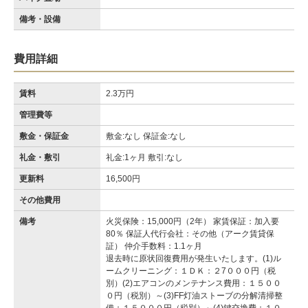
備考・設備
費用詳細
賃料
2.3万円
管理費等
敷金・保証金
敷金:なし 保証金:なし
礼金・敷引
礼金:1ヶ月 敷引:なし
更新料
16,500円
その他費用
備考
火災保険：15,000円（2年） 家賃保証：加入要
80％ 保証人代行会社：その他（アーク賃貸保
証） 仲介手数料：1.1ヶ月
退去時に原状回復費用が発生いたします。(1)ル
ームクリーニング：１ＤＫ：２7０００円（税
別）(2)エアコンのメンテナンス費用：１５００
０円（税別）～(3)FF灯油ストーブの分解清掃整