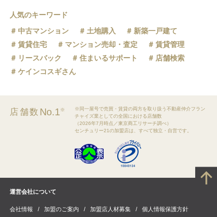
人気のキーワード
中古マンション
土地購入
新築一戸建て
賃貸住宅
マンション売却・査定
賃貸管理
リースバック
住まいるサポート
店舗検索
ケインコスギさん
※同一屋号で売買・賃貸の両方を取り扱う不動産仲介フラン
No.1
店舗数
※
チャイズ業としての全国における店舗数
（2026年7月時点／東京商工リサーチ調べ）
センチュリー21の加盟店は、すべて独立・自営です。
運営会社について
会社情報
加盟のご案内
加盟店人材募集
個人情報保護方針