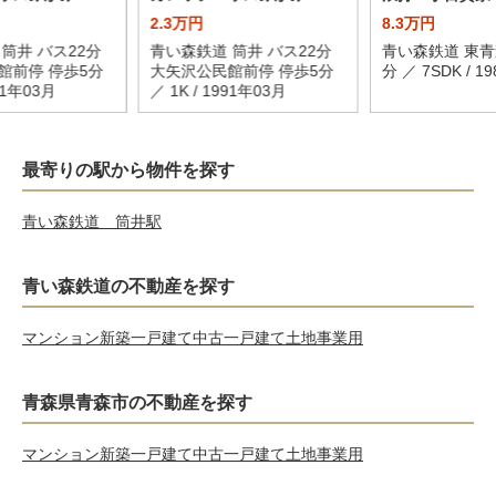
2.3万円
8.3万円
筒井 バス22分
青い森鉄道 筒井 バス22分
青い森鉄道 東青
館前停 停歩5分
大矢沢公民館前停 停歩5分
分 ／ 7SDK / 1
991年03月
／ 1K / 1991年03月
最寄りの駅から物件を探す
青い森鉄道 筒井駅
青い森鉄道の不動産を探す
マンション
新築一戸建て
中古一戸建て
土地
事業用
青森県青森市の不動産を探す
マンション
新築一戸建て
中古一戸建て
土地
事業用