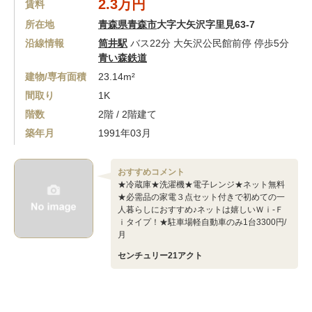
2.3万円
賃料
所在地
青森県青森市
大字大矢沢字里見63-7
沿線情報
筒井駅
バス22分 大矢沢公民館前停 停歩5分
青い森鉄道
建物/専有面積
23.14m²
間取り
1K
階数
2階 / 2階建て
築年月
1991年03月
おすすめコメント
★冷蔵庫★洗濯機★電子レンジ★ネット無料
★必需品の家電３点セット付きで初めての一
人暮らしにおすすめ♪ネットは嬉しいＷｉ-Ｆ
ｉタイプ！★駐車場軽自動車のみ1台3300円/
月
センチュリー21アクト