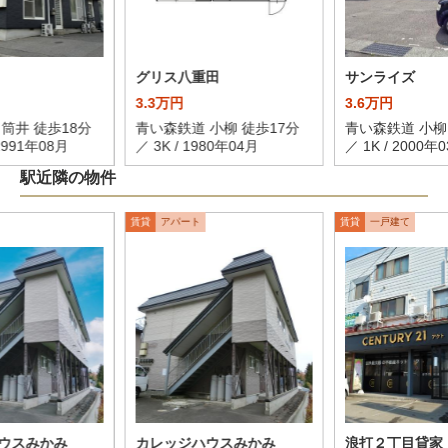
グリス八重田
サンライズ
3.3万円
3.6万円
筒井 徒歩18分
青い森鉄道 小柳 徒歩17分
青い森鉄道 小柳
 1991年08月
／ 3K / 1980年04月
／ 1K / 2000年
駅近隣の物件
賃貸
アパート
賃貸
一戸建て
ウスみかみ
カレッジハウスみかみ
浪打２丁目貸家