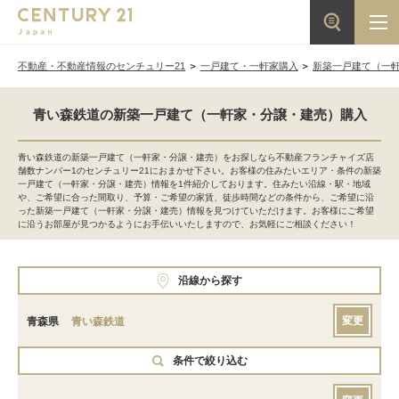
不動産・不動産情報のセンチュリー21
一戸建て・一軒家購入
新築一戸建て（一
青い森鉄道の新築一戸建て（一軒家・分譲・建売）購入
青い森鉄道の新築一戸建て（一軒家・分譲・建売）をお探しなら不動産フランチャイズ店
舗数ナンバー1のセンチュリー21におまかせ下さい。お客様の住みたいエリア・条件の新築
一戸建て（一軒家・分譲・建売）情報を1件紹介しております。住みたい沿線・駅・地域
や、ご希望に合った間取り、予算・ご希望の家賃、徒歩時間などの条件から、ご希望に沿
った新築一戸建て（一軒家・分譲・建売）情報を見つけていただけます。お客様にご希望
に沿うお部屋が見つかるようにお手伝いいたしますので、お気軽にご相談ください！
沿線から探す
変更
青森県
青い森鉄道
条件で絞り込む