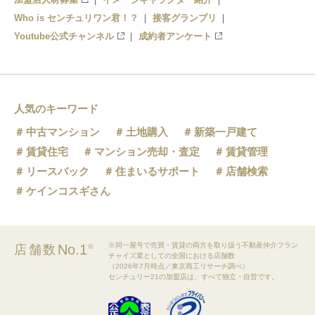
Who is センチュリワン君！？
接客グランプリ
Youtube公式チャンネル
成約者アンケート
人気のキーワード
中古マンション
土地購入
新築一戸建て
賃貸住宅
マンション売却・査定
賃貸管理
リースバック
住まいるサポート
店舗検索
ケインコスギさん
※同一屋号で売買・賃貸の両方を取り扱う不動産仲介フラン
No.1
店舗数
※
チャイズ業としての全国における店舗数
（2026年7月時点／東京商工リサーチ調べ）
センチュリー21の加盟店は、すべて独立・自営です。