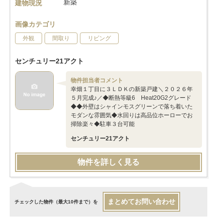
新築
建物現況
画像カテゴリ
外観
間取り
リビング
センチュリー21アクト
物件担当者コメント
幸畑１丁目に３ＬＤＫの新築戸建＼２０２６年
５月完成♪／◆断熱等級6 Heat20G2グレード
◆◆外壁はシャインモスグリーンで落ち着いた
モダンな雰囲気◆水回りは高品位ホーローでお
掃除楽々◆駐車３台可能
センチュリー21アクト
物件を詳しく見る
まとめてお問い合わせ
チェックした物件（最大10件まで）を