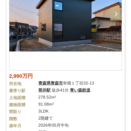
2,990万円
青森県
青森市
幸畑１丁目32-13
所在地
筒井駅
徒歩41分
青い森鉄道
最寄り駅
278.52m²
土地面積
91.08m²
建物面積
3LDK
間取り
2階建て
階数
2026年05月中旬
築年月