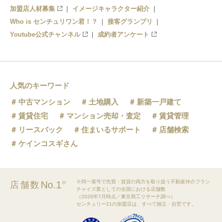
加盟店人材募集
イメージキャラクター紹介
Who is センチュリワン君！？
接客グランプリ
Youtube公式チャンネル
成約者アンケート
人気のキーワード
中古マンション
土地購入
新築一戸建て
賃貸住宅
マンション売却・査定
賃貸管理
リースバック
住まいるサポート
店舗検索
ケインコスギさん
※同一屋号で売買・賃貸の両方を取り扱う不動産仲介フラン
No.1
店舗数
※
チャイズ業としての全国における店舗数
（2026年7月時点／東京商工リサーチ調べ）
センチュリー21の加盟店は、すべて独立・自営です。