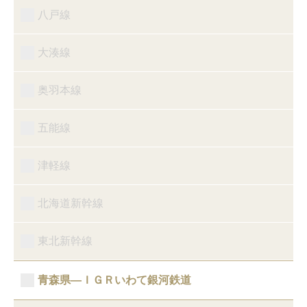
八戸線
大湊線
奥羽本線
五能線
津軽線
北海道新幹線
東北新幹線
青森県―ＩＧＲいわて銀河鉄道