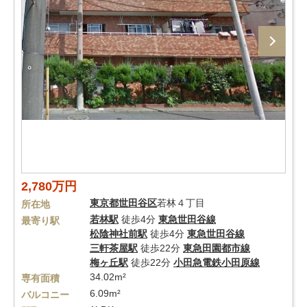
2,780万円
東京都
世田谷区
若林４丁目
所在地
若林駅
徒歩4分
東急世田谷線
最寄り駅
松陰神社前駅
徒歩4分
東急世田谷線
三軒茶屋駅
徒歩22分
東急田園都市線
梅ヶ丘駅
徒歩22分
小田急電鉄小田原線
34.02m²
専有面積
6.09m²
バルコニー