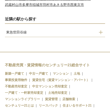
武蔵村山市
多摩市
稲城市
羽村市
あきる野市
西東京市
近隣の駅から探す
東急世田谷線
上町
宮の坂
山下
松原
不動産売買・賃貸情報のセンチュリー21総合サイト
下高井戸
新築一戸建て
中古一戸建て
マンション
土地
事業投資用物件
賃貸住宅（賃貸マンション・アパート）
不動産売却査定
中古マンション売却査定
一戸建て・一軒家売却査定
土地売却査定
マンションライブラリー
賃貸管理
店舗検索
センチュリー21とは
リースバック
住まいるサポート21