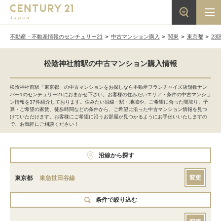
不動産・不動産情報のセンチュリー21
中古マンション購入
関東
東京都
23
松陰神社前駅の中古マンション購入情報
松陰神社前駅「東京都」の中古マンションをお探しなら不動産フランチャイズ店舗数ナン
バー1のセンチュリー21におまかせ下さい。お客様の住みたいエリア・条件の中古マンショ
ン情報を37件紹介しております。住みたい沿線・駅・地域や、ご希望に合った間取り、予
算・ご希望の家賃、徒歩時間などの条件から、ご希望に沿った中古マンション情報を見つ
けていただけます。お客様にご希望に沿うお部屋が見つかるようにお手伝いいたしますの
で、お気軽にご相談ください！
沿線から探す
変更
東京都
東急世田谷線
条件で絞り込む