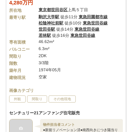
4,280万円
東京都
世田谷区
上馬５丁目
所在地
駒沢大学駅
徒歩11分
東急田園都市線
最寄り駅
松陰神社前駅
徒歩10分
東急世田谷線
世田谷駅
徒歩14分
東急世田谷線
若林駅
徒歩16分
東急世田谷線
46.62m²
専有面積
6.3m²
バルコニー
2DK
間取り
3/3階
階数
1974年05月
築年月
空家
建物現況
画像カテゴリ
外観
間取り
その他現地
センチュリー21アンファング住宅販売
物件担当者コメント
●新規リノベーション済●南西向きにつき陽当り