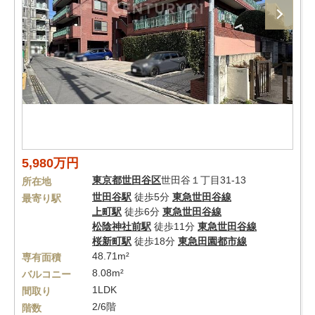
5,980万円
東京都
世田谷区
世田谷１丁目31-13
所在地
世田谷駅
徒歩5分
東急世田谷線
最寄り駅
上町駅
徒歩6分
東急世田谷線
松陰神社前駅
徒歩11分
東急世田谷線
桜新町駅
徒歩18分
東急田園都市線
48.71m²
専有面積
8.08m²
バルコニー
1LDK
間取り
2/6階
階数