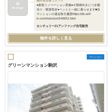
物件担当者コメント
●新規リノベーション実施●６階南向きにつき陽
当り・眺望良好●ペットと一緒に暮らせます■当
マンションの過去取引履歴https://db.self-
in.com/mansion/548852.html
センチュリー21アンファング住宅販売
物件を詳しく見る
マンション
グリーンマンション駒沢