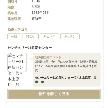
1LDK
間取り
3/3階
階数
1982年06月
築年月
賃貸中
建物現況
画像カテゴリ
外観
間取り
リビング
キッチン
センチュリー21住新センター
物件担当者コメント
3階最上階・角住戸につき陽当り・眺望・通風良
好！2015年大規模修繕工事実施済み家具付き販
売
センチュリー21住新センター代々木上原店 加
藤 稔
物件を詳しく見る