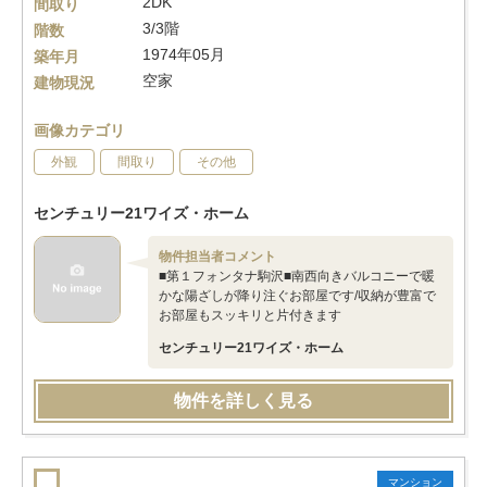
2DK
間取り
3/3階
階数
1974年05月
築年月
空家
建物現況
画像カテゴリ
外観
間取り
その他
センチュリー21ワイズ・ホーム
物件担当者コメント
■第１フォンタナ駒沢■南西向きバルコニーで暖
かな陽ざしが降り注ぐお部屋です/収納が豊富で
お部屋もスッキリと片付きます
センチュリー21ワイズ・ホーム
物件を詳しく見る
マンション