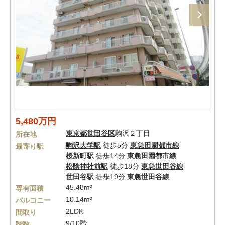
5,480万円
東京都
世田谷区
駒沢２丁目
所在地
駒沢大学駅
徒歩5分
東急田園都市線
最寄り駅
桜新町駅
徒歩14分
東急田園都市線
松陰神社前駅
徒歩18分
東急世田谷線
世田谷駅
徒歩19分
東急世田谷線
45.48m²
専有面積
10.14m²
バルコニー
2LDK
間取り
9/10階
階数