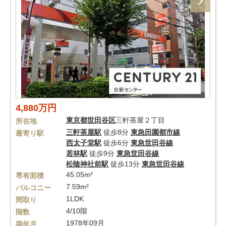
4,880万円
東京都
世田谷区
三軒茶屋２丁目
所在地
三軒茶屋駅
徒歩8分
東急田園都市線
最寄り駅
西太子堂駅
徒歩6分
東急世田谷線
若林駅
徒歩9分
東急世田谷線
松陰神社前駅
徒歩13分
東急世田谷線
45.05m²
専有面積
7.59m²
バルコニー
1LDK
間取り
4/10階
階数
1978年09月
築年月