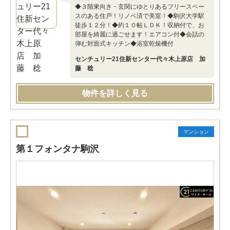
◆３階東向き・玄関にゆとりあるフリースペー
スのある住戸！リノベ済で美室！◆駒沢大学駅
徒歩１２分！◆約１０帖ＬＤＫ！収納付で、お
部屋を綺麗に過ごせます！エアコン付◆会話の
弾む対面式キッチン◆浴室乾燥機付
センチュリー21住新センター代々木上原店 加
藤 稔
物件を詳しく見る
マンション
第１フォンタナ駒沢