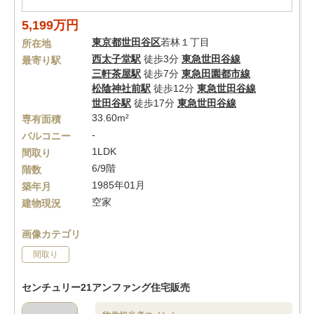
5,199万円
東京都
世田谷区
若林１丁目
所在地
西太子堂駅
徒歩3分
東急世田谷線
最寄り駅
三軒茶屋駅
徒歩7分
東急田園都市線
松陰神社前駅
徒歩12分
東急世田谷線
世田谷駅
徒歩17分
東急世田谷線
33.60m²
専有面積
-
バルコニー
1LDK
間取り
6/9階
階数
1985年01月
築年月
空家
建物現況
画像カテゴリ
間取り
センチュリー21アンファング住宅販売