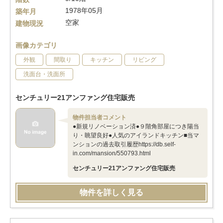
1978年05月
築年月
空家
建物現況
画像カテゴリ
外観
間取り
キッチン
リビング
洗面台・洗面所
センチュリー21アンファング住宅販売
物件担当者コメント
●新規リノベーション済●９階角部屋につき陽当
り・眺望良好●人気のアイランドキッチン■当マ
ンションの過去取引履歴https://db.self-
in.com/mansion/550793.html
センチュリー21アンファング住宅販売
物件を詳しく見る