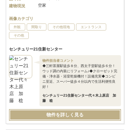
空家
建物現況
画像カテゴリ
外観
間取り
その他現地
エントランス
その他
センチュリー21住新センター
物件担当者コメント
◆三軒茶屋駅徒歩８分、西太子堂駅徒歩６分！
ウッド調の内装にリフォーム♪◆クローゼット完
備・浄水器・浴室乾燥機付！設備充実◆コンビ
ニ至近、スーパー徒歩４分以内で生活利便性良
好！
センチュリー21住新センター代々木上原店 加
藤 稔
物件を詳しく見る