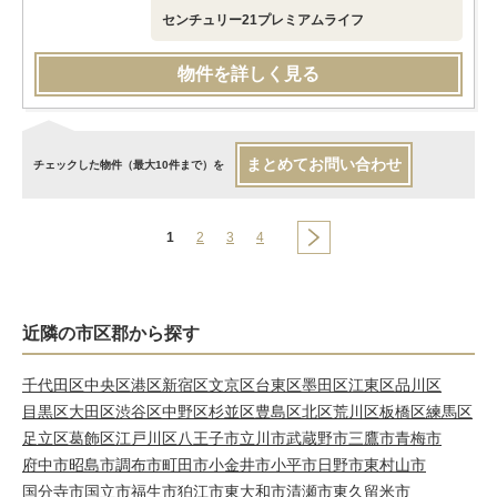
センチュリー21プレミアムライフ
物件を詳しく見る
まとめてお問い合わせ
チェックした物件（最大10件まで）を
1
2
3
4
近隣の市区郡から探す
千代田区
中央区
港区
新宿区
文京区
台東区
墨田区
江東区
品川区
目黒区
大田区
渋谷区
中野区
杉並区
豊島区
北区
荒川区
板橋区
練馬区
足立区
葛飾区
江戸川区
八王子市
立川市
武蔵野市
三鷹市
青梅市
府中市
昭島市
調布市
町田市
小金井市
小平市
日野市
東村山市
国分寺市
国立市
福生市
狛江市
東大和市
清瀬市
東久留米市