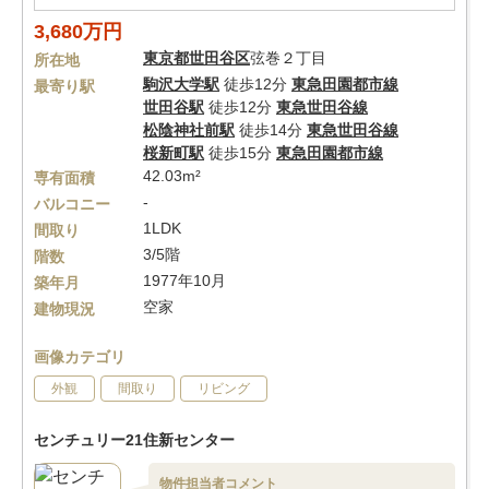
3,680万円
東京都
世田谷区
弦巻２丁目
所在地
駒沢大学駅
徒歩12分
東急田園都市線
最寄り駅
世田谷駅
徒歩12分
東急世田谷線
松陰神社前駅
徒歩14分
東急世田谷線
桜新町駅
徒歩15分
東急田園都市線
42.03m²
専有面積
-
バルコニー
1LDK
間取り
3/5階
階数
1977年10月
築年月
空家
建物現況
画像カテゴリ
外観
間取り
リビング
センチュリー21住新センター
物件担当者コメント