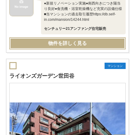
●新規リノベーション実施●南西向きにつき陽当
り良好●食洗機・浴室乾燥機など充実の設備仕様
■当マンションの過去取引履歴https://db.self-
in.com/mansion/14244.html
センチュリー21アンファング住宅販売
物件を詳しく見る
マンション
ライオンズガーデン世田谷