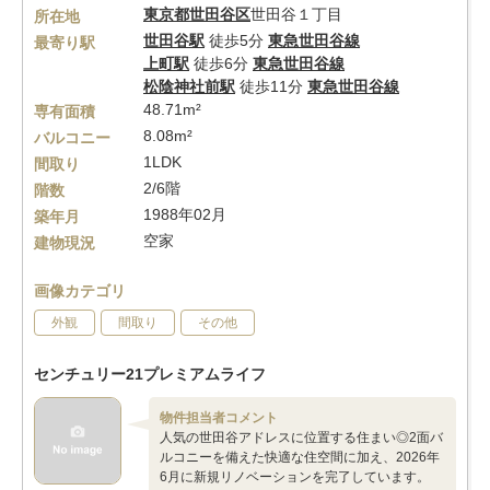
東京都
世田谷区
世田谷１丁目
所在地
世田谷駅
徒歩5分
東急世田谷線
最寄り駅
上町駅
徒歩6分
東急世田谷線
松陰神社前駅
徒歩11分
東急世田谷線
48.71m²
専有面積
8.08m²
バルコニー
1LDK
間取り
2/6階
階数
1988年02月
築年月
空家
建物現況
画像カテゴリ
外観
間取り
その他
センチュリー21プレミアムライフ
物件担当者コメント
人気の世田谷アドレスに位置する住まい◎2面バ
ルコニーを備えた快適な住空間に加え、2026年
6月に新規リノベーションを完了しています。