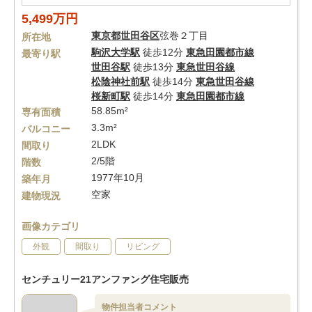
5,499万円
東京都
世田谷区
弦巻２丁目
所在地
駒沢大学駅
徒歩12分
東急田園都市線
最寄り駅
世田谷駅
徒歩13分
東急世田谷線
松陰神社前駅
徒歩14分
東急世田谷線
桜新町駅
徒歩14分
東急田園都市線
58.85m²
専有面積
3.3m²
バルコニー
2LDK
間取り
2/5階
階数
1977年10月
築年月
空家
建物現況
画像カテゴリ
外観
間取り
リビング
センチュリー21アンファング住宅販売
物件担当者コメント