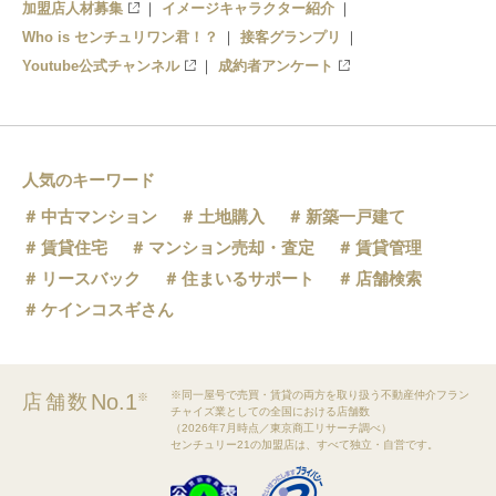
加盟店人材募集
イメージキャラクター紹介
Who is センチュリワン君！？
接客グランプリ
Youtube公式チャンネル
成約者アンケート
人気のキーワード
中古マンション
土地購入
新築一戸建て
賃貸住宅
マンション売却・査定
賃貸管理
リースバック
住まいるサポート
店舗検索
ケインコスギさん
※同一屋号で売買・賃貸の両方を取り扱う不動産仲介フラン
No.1
店舗数
※
チャイズ業としての全国における店舗数
（2026年7月時点／東京商工リサーチ調べ）
センチュリー21の加盟店は、すべて独立・自営です。