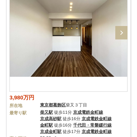
3,980万円
東京都
葛飾区
柴又３丁目
所在地
柴又駅
徒歩11分
京成電鉄金町線
最寄り駅
京成高砂駅
徒歩16分
京成電鉄金町線
金町駅
徒歩16分
千代田・常磐緩行線
京成金町駅
徒歩17分
京成電鉄金町線