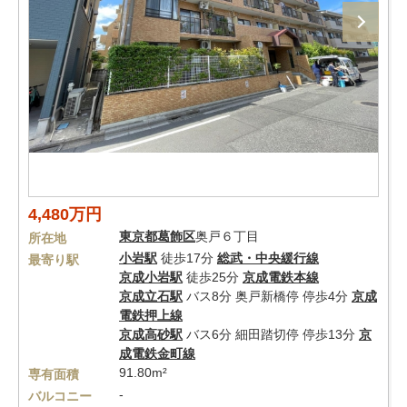
4,480万円
東京都
葛飾区
奥戸６丁目
所在地
小岩駅
徒歩17分
総武・中央緩行線
最寄り駅
京成小岩駅
徒歩25分
京成電鉄本線
京成立石駅
バス8分 奥戸新橋停 停歩4分
京成
電鉄押上線
京成高砂駅
バス6分 細田踏切停 停歩13分
京
成電鉄金町線
91.80m²
専有面積
-
バルコニー