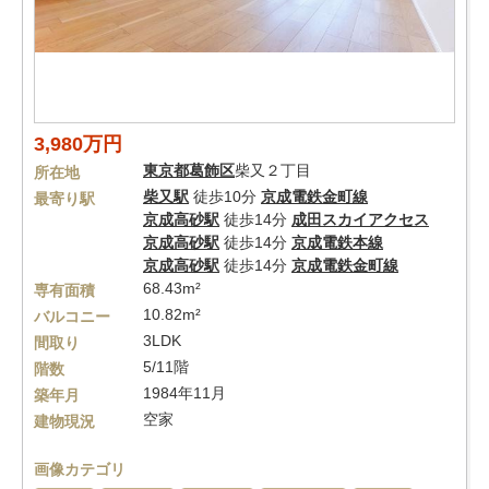
3,980万円
東京都
葛飾区
柴又２丁目
所在地
柴又駅
徒歩10分
京成電鉄金町線
最寄り駅
京成高砂駅
徒歩14分
成田スカイアクセス
京成高砂駅
徒歩14分
京成電鉄本線
京成高砂駅
徒歩14分
京成電鉄金町線
68.43m²
専有面積
10.82m²
バルコニー
3LDK
間取り
5/11階
階数
1984年11月
築年月
空家
建物現況
画像カテゴリ