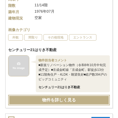
11/14階
階数
1976年07月
築年月
空家
建物現況
画像カテゴリ
外観
間取り
その他現地
エントランス
センチュリー21はりき不動産
物件担当者コメント
■新規リノベーション物件（令和8年10月中旬完
成予定）■京成金町線「京成金町」駅徒歩13分
■11階角住戸・4LDK・眺望良好■総戸数394戸の
ビッグコミュニティ
センチュリー21はりき不動産
物件を詳しく見る