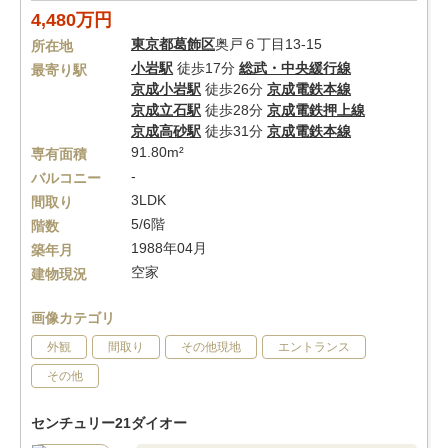
4,480万円
東京都
葛飾区
奥戸６丁目13-15
所在地
小岩駅
徒歩17分
総武・中央緩行線
最寄り駅
京成小岩駅
徒歩26分
京成電鉄本線
京成立石駅
徒歩28分
京成電鉄押上線
京成高砂駅
徒歩31分
京成電鉄本線
91.80m²
専有面積
-
バルコニー
3LDK
間取り
5/6階
階数
1988年04月
築年月
空家
建物現況
画像カテゴリ
外観
間取り
その他現地
エントランス
その他
センチュリー21ダイオー