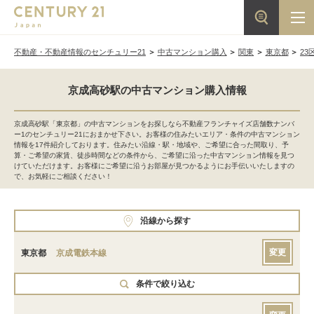
不動産・不動産情報のセンチュリー21
中古マンション購入
関東
東京都
23
京成高砂駅の中古マンション購入情報
京成高砂駅「東京都」の中古マンションをお探しなら不動産フランチャイズ店舗数ナンバ
ー1のセンチュリー21におまかせ下さい。お客様の住みたいエリア・条件の中古マンション
情報を17件紹介しております。住みたい沿線・駅・地域や、ご希望に合った間取り、予
算・ご希望の家賃、徒歩時間などの条件から、ご希望に沿った中古マンション情報を見つ
けていただけます。お客様にご希望に沿うお部屋が見つかるようにお手伝いいたしますの
で、お気軽にご相談ください！
沿線から探す
変更
東京都
京成電鉄本線
条件で絞り込む