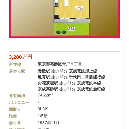
3,280万円
東京都
葛飾区
青戸８丁目
所在地
青砥駅
徒歩18分
京成電鉄押上線
最寄り駅
亀有駅
徒歩18分
千代田・常磐緩行線
お花茶屋駅
徒歩21分
京成電鉄本線
京成高砂駅
徒歩31分
京成電鉄金町線
74.22m²
専有面積
-
バルコニー
3LDK
間取り
1/5階
階数
1987年11月
築年月