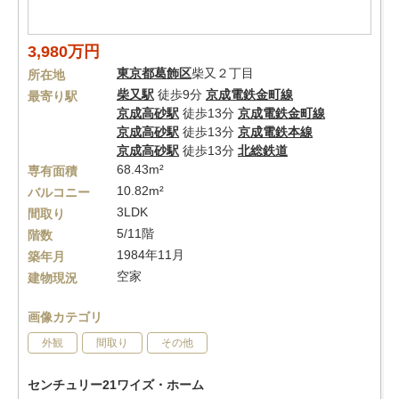
3,980万円
東京都
葛飾区
柴又２丁目
所在地
柴又駅
徒歩9分
京成電鉄金町線
最寄り駅
京成高砂駅
徒歩13分
京成電鉄金町線
京成高砂駅
徒歩13分
京成電鉄本線
京成高砂駅
徒歩13分
北総鉄道
68.43m²
専有面積
10.82m²
バルコニー
3LDK
間取り
5/11階
階数
1984年11月
築年月
空家
建物現況
画像カテゴリ
外観
間取り
その他
センチュリー21ワイズ・ホーム