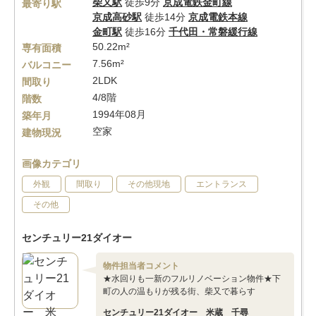
柴又駅
徒歩9分
京成電鉄金町線
最寄り駅
京成高砂駅
徒歩14分
京成電鉄本線
金町駅
徒歩16分
千代田・常磐緩行線
50.22m²
専有面積
7.56m²
バルコニー
2LDK
間取り
4/8階
階数
1994年08月
築年月
空家
建物現況
画像カテゴリ
外観
間取り
その他現地
エントランス
その他
センチュリー21ダイオー
物件担当者コメント
★水回りも一新のフルリノベーション物件★下
町の人の温もりが残る街、柴又で暮らす
センチュリー21ダイオー 米蔵 千尋