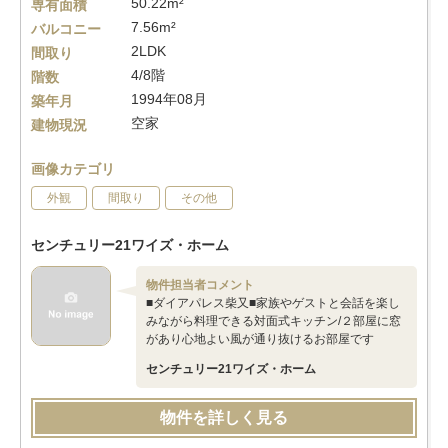
50.22m²
専有面積
7.56m²
バルコニー
2LDK
間取り
4/8階
階数
1994年08月
築年月
空家
建物現況
画像カテゴリ
外観
間取り
その他
センチュリー21ワイズ・ホーム
物件担当者コメント
■ダイアパレス柴又■家族やゲストと会話を楽し
みながら料理できる対面式キッチン/２部屋に窓
があり心地よい風が通り抜けるお部屋です
センチュリー21ワイズ・ホーム
物件を詳しく見る