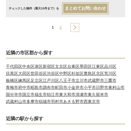
まとめてお問い合わせ
チェックした物件（最大10件まで）を
1
2
近隣の市区郡から探す
千代田区
中央区
港区
新宿区
文京区
台東区
墨田区
江東区
品川区
目黒区
大田区
世田谷区
渋谷区
中野区
杉並区
豊島区
北区
荒川区
板橋区
練馬区
足立区
江戸川区
八王子市
立川市
武蔵野市
三鷹市
青梅市
府中市
昭島市
調布市
町田市
小金井市
小平市
日野市
東村山市
国分寺市
国立市
福生市
狛江市
東大和市
清瀬市
東久留米市
武蔵村山市
多摩市
稲城市
羽村市
あきる野市
西東京市
近隣の駅から探す