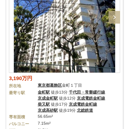
3,190万円
東京都
葛飾区
金町１丁目
所在地
金町駅
徒歩13分
千代田・常磐緩行線
最寄り駅
京成金町駅
徒歩12分
京成電鉄金町線
柴又駅
徒歩17分
京成電鉄金町線
京成高砂駅
徒歩19分
北総鉄道
56.65m²
専有面積
7.15m²
バルコニー