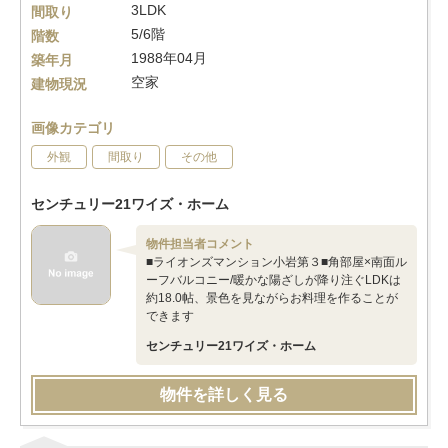
3LDK
間取り
5/6階
階数
1988年04月
築年月
空家
建物現況
画像カテゴリ
外観
間取り
その他
センチュリー21ワイズ・ホーム
物件担当者コメント
■ライオンズマンション小岩第３■角部屋×南面ル
ーフバルコニー/暖かな陽ざしが降り注ぐLDKは
約18.0帖、景色を見ながらお料理を作ることが
できます
センチュリー21ワイズ・ホーム
物件を詳しく見る