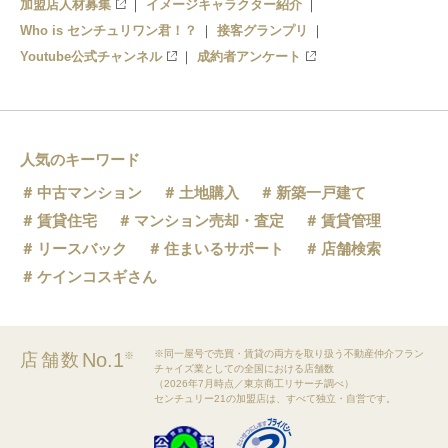
加盟店人材募集
イメージキャラクター紹介
Who is センチュリワン君！？
接客グランプリ
Youtube公式チャンネル
成約者アンケート
人気のキーワード
中古マンション
土地購入
新築一戸建て
賃貸住宅
マンション売却・査定
賃貸管理
リースバック
住まいるサポート
店舗検索
ケインコスギさん
※同一屋号で売買・賃貸の両方を取り扱う不動産仲介フラン
No.1
店舗数
※
チャイズ業としての全国における店舗数
（2026年7月時点／東京商工リサーチ調べ）
センチュリー21の加盟店は、すべて独立・自営です。