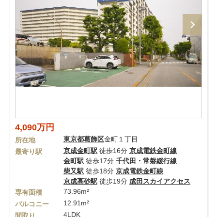
4,090万円
東京都
葛飾区
金町１丁目
所在地
京成金町駅
徒歩16分
京成電鉄金町線
最寄り駅
金町駅
徒歩17分
千代田・常磐緩行線
柴又駅
徒歩18分
京成電鉄金町線
京成高砂駅
徒歩19分
成田スカイアクセス
73.96m²
専有面積
12.91m²
バルコニー
4LDK
間取り