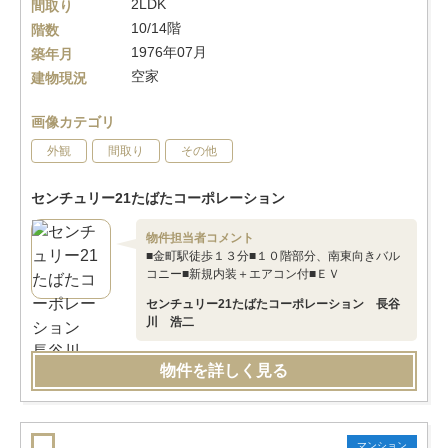
2LDK
間取り
10/14階
階数
1976年07月
築年月
空家
建物現況
画像カテゴリ
外観
間取り
その他
センチュリー21たばたコーポレーション
物件担当者コメント
■金町駅徒歩１３分■１０階部分、南東向きバル
コニー■新規内装＋エアコン付■ＥＶ
センチュリー21たばたコーポレーション 長谷
川 浩二
物件を詳しく見る
マンション