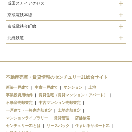
成田スカイアクセス
京成電鉄本線
京成上野
京成電鉄金町線
堀切菖蒲園
日暮里
京成高砂
北総鉄道
お花茶屋
青砥
柴又
京成高砂
京成高砂
青砥
新柴又
京成金町
京成高砂
京成小岩
不動産売買・賃貸情報のセンチュリー21総合サイト
江戸川
新築一戸建て
中古一戸建て
マンション
土地
事業投資用物件
賃貸住宅（賃貸マンション・アパート）
不動産売却査定
中古マンション売却査定
一戸建て・一軒家売却査定
土地売却査定
マンションライブラリー
賃貸管理
店舗検索
センチュリー21とは
リースバック
住まいるサポート21