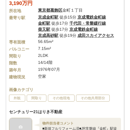
3,190万円
東京都
葛飾区
金町１丁目
所在地
京成金町駅
徒歩15分
京成電鉄金町線
最寄り駅
金町駅
徒歩17分
千代田・常磐緩行線
柴又駅
徒歩17分
京成電鉄金町線
京成高砂駅
徒歩19分
成田スカイアクセス
56.65m²
専有面積
7.15m²
バルコニー
2LDK
間取り
14/14階
階数
1976年07月
築年月
空家
建物現況
画像カテゴリ
外観
間取り
その他現地
その他共用部分
センチュリー21はりき不動産
物件担当者コメント
■新規フルリフォーム済■JR常磐線『金町』駅徒