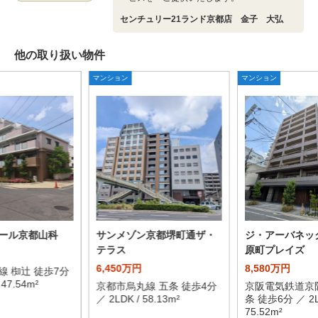
センチュリー21ランド京都店 金子 大弘
他の取り扱い物件
マンション
マンション
ール京都山科
サンメゾン京都堺町通ザ・
ジ・アーバネッ
テラス
原町プレイズ
6,450万円
8,580万円
線 椥辻 徒歩7分
 47.54m²
京都市烏丸線 五条 徒歩4分
京阪電気鉄道京
／ 2LDK / 58.13m²
条 徒歩6分 ／ 2L
75.52m²