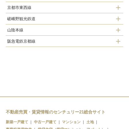
京都市東西線
龍安寺駅
山ノ内駅
嵯峨野観光鉄道
太秦天神川駅
妙心寺駅
嵐電天神川駅
山陰本線
トロッコ嵯峨駅
御室仁和寺駅
蚕ノ社駅
阪急電鉄京都線
花園駅
トロッコ嵐山駅
宇多野駅
太秦広隆寺駅
西院駅
太秦駅
鳴滝駅
帷子ノ辻駅
西京極駅
嵯峨嵐山駅
常盤駅
有栖川駅
撮影所前駅
車折神社駅
帷子ノ辻駅
鹿王院駅
嵐電嵯峨駅
不動産売買・賃貸情報のセンチュリー21総合サイト
嵐山駅
新築一戸建て
中古一戸建て
マンション
土地