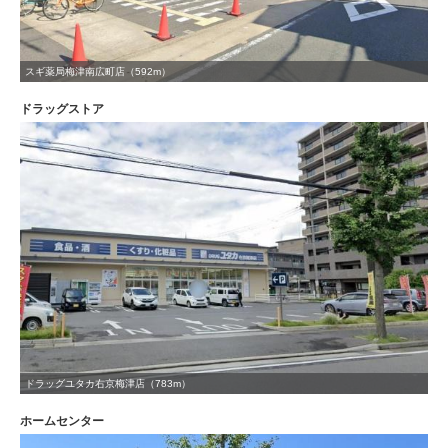
スギ薬局梅津南広町店（592m）
ドラッグストア
ドラッグユタカ右京梅津店（783m）
ホームセンター