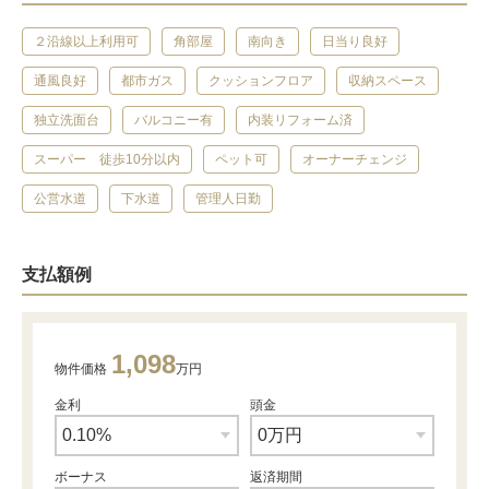
２沿線以上利用可
角部屋
南向き
日当り良好
通風良好
都市ガス
クッションフロア
収納スペース
独立洗面台
バルコニー有
内装リフォーム済
スーパー 徒歩10分以内
ペット可
オーナーチェンジ
公営水道
下水道
管理人日勤
支払額例
1,098
物件価格
万円
金利
頭金
ボーナス
返済期間