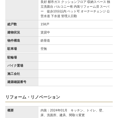
良好 都市ガス クッションフロア 収納スペース 独
立洗面台 バルコニー有 内装リフォーム済 スーパ
ー 徒歩10分以内 ペット可 オーナーチェンジ 公
営水道 下水道 管理人日勤
総戸数
158戸
建物状況
賃貸中
物件構造
鉄骨造
駐車場
空無
駐輪場
バイク置場
施工会社
建築確認番号
リフォーム・リノベーション
概要
内装：2024年01月 キッチン、トイレ、壁、
床、洗面所、建具、間取り変更