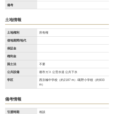
備考
土地情報
土地権利
所有権
借地期間/地代
保証金
権利金
国土法
不要
公共設備
都市ガス 公営水道 公共下水
学区
西京極中学校（約2187 m）/葛野小学校（約933
m）
備考情報
引渡時期
相談