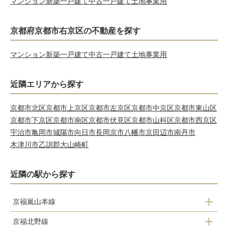
マンション
新築一戸建て
中古一戸建て
土地
事業用
京都府京都市右京区の不動産を探す
マンション
新築一戸建て
中古一戸建て
土地
事業用
近隣エリアから探す
京都市北区
京都市上京区
京都市左京区
京都市中京区
京都市東山区
京都市下京区
京都市南区
京都市伏見区
京都市山科区
京都市西京区
宇治市
亀岡市
城陽市
向日市
長岡京市
八幡市
京田辺市
南丹市
木津川市
乙訓郡大山崎町
近隣の駅から探す
京福嵐山本線
京福北野線
西大路三条駅