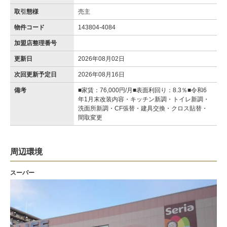
取引態様
売主
物件コード
143804-4084
加盟店整理番号
更新日
2026年08月02日
次回更新予定日
2026年08月16日
備考
■家賃：76,000円/月■表面利回り：8.3％■令和6
年1月末改装内容・キッチン新調・トイレ新調・
洗面所新調・CF張替・建具交換・クロス貼替・
間取変更
周辺環境
スーパー