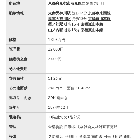
所在地
京都府京都市右京区
西院西貝川町
沿線情報
太秦天神川駅
徒歩13分
京都市東西線
嵐電天神川駅
徒歩13分
京福嵐山本線
蚕ノ社駅
徒歩16分
京福嵐山本線
山ノ内駅
徒歩16分
京福嵐山本線
価格
1,098万円
管理費
12,000円
修繕積立金
3,000円
その他費用
専有面積
51.26m²
その他面積
バルコニー面積：6.43m²
間取り・向き
2DK 南向き
築年月
1974年12月
階建/階
11階建ての1階部分
管理
全部委託 日勤 株式会社合人社計画研究所
設備
２沿線以上利用可 角部屋 南向き 日当り良好 通風