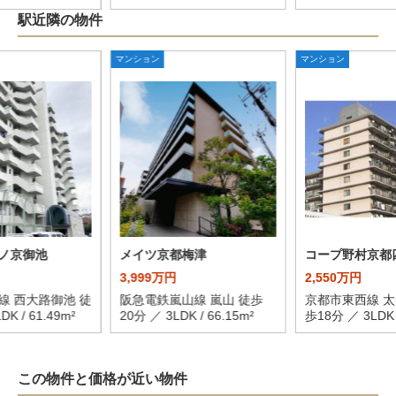
駅近隣の物件
マンション
マンション
ノ京御池
メイツ京都梅津
コープ野村京都
3,999万円
2,550万円
線 西大路御池 徒
阪急電鉄嵐山線 嵐山 徒歩
京都市東西線 太
K / 61.49m²
20分 ／ 3LDK / 66.15m²
歩18分 ／ 3LDK /
この物件と価格が近い物件