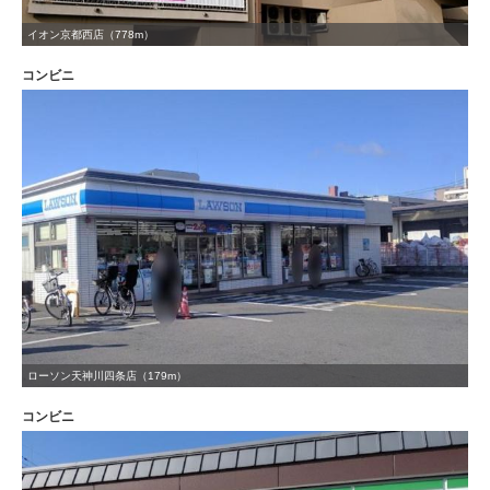
イオン京都西店（778m）
コンビニ
ローソン天神川四条店（179m）
コンビニ