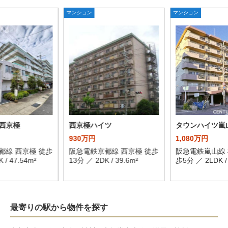
マンション
マンション
西京極
西京極ハイツ
タウンハイツ嵐
930万円
1,080万円
都線 西京極 徒歩
阪急電鉄京都線 西京極 徒歩
阪急電鉄嵐山線 
 / 47.54m²
13分 ／ 2DK / 39.6m²
歩5分 ／ 2LDK / 
最寄りの駅から物件を探す