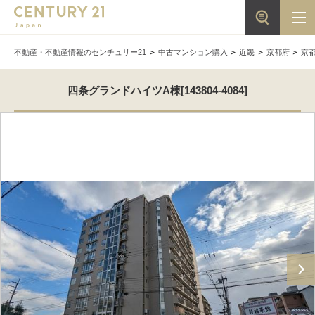
不動産・不動産情報のセンチュリー21
中古マンション購入
近畿
京都府
京
四条グランドハイツA棟[143804-4084]