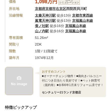
1,098万円
ローン
価格
シミュレーション
所在地
京都府京都市右京区
西院西貝川町
沿線情報
太秦天神川駅
徒歩13分
京都市東西線
嵐電天神川駅
徒歩13分
京福嵐山本線
蚕ノ社駅
徒歩16分
京福嵐山本線
山ノ内駅
徒歩16分
京福嵐山本線
専有面積
51.26m²
間取り
2DK
階数
1階 / 11階建て
築年月
1974年12月
おすすめコメント
■オーナーチェンジ物件！■南向きバルコニー
付につき日当たり良好です！■ペット飼育可
（規約有）■令和6年1月末リフォーム済です！
センチュリー21ランド京都店
特徴ピックアップ