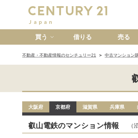
買う
借りる
売る
不動産・不動産情報のセンチュリー21
中古マンション
新築一戸建て
中古一戸
大阪府
京都府
滋賀県
兵庫県
叡山電鉄のマンション情報
（