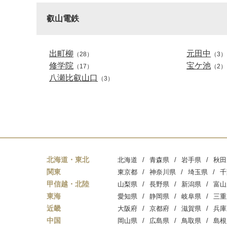
叡山電鉄
出町柳
元田中
（28）
（3）
修学院
宝ケ池
（17）
（2）
八瀬比叡山口
（3）
北海道・東北
北海道
青森県
岩手県
秋田
関東
東京都
神奈川県
埼玉県
千
甲信越・北陸
山梨県
長野県
新潟県
富山
東海
愛知県
静岡県
岐阜県
三重
近畿
大阪府
京都府
滋賀県
兵庫
中国
岡山県
広島県
鳥取県
島根