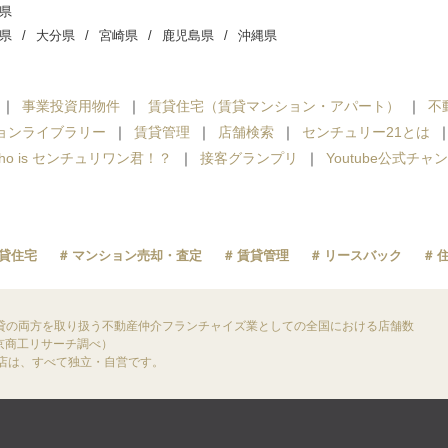
県
県
大分県
宮崎県
鹿児島県
沖縄県
事業投資用物件
賃貸住宅（賃貸マンション・アパート）
不
ョンライブラリー
賃貸管理
店舗検索
センチュリー21とは
ho is センチュリワン君！？
接客グランプリ
Youtube公式チャ
貸住宅
マンション売却・査定
賃貸管理
リースバック
貸の両方を取り扱う不動産仲介フランチャイズ業としての全国における店舗数
東京商工リサーチ調べ）
盟店は、すべて独立・自営です。