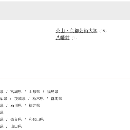
茶山・京都芸術大学
（15）
八幡前
（1）
県
宮城県
山形県
福島県
葉県
茨城県
栃木県
群馬県
県
石川県
福井県
県
県
奈良県
和歌山県
県
山口県