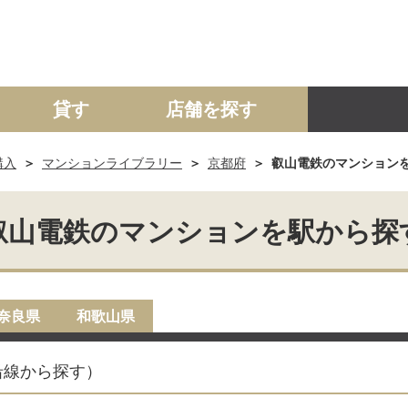
貸す
店舗を探す
購入
マンションライブラリー
京都府
叡山電鉄のマンション
建て
マンション
土地
事業投資用
叡山電鉄のマンションを駅から探
奈良県
和歌山県
沿線から探す）