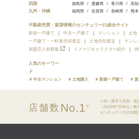
四国
徳島県
愛媛県
香川県
高知
九州・沖縄
福岡県
佐賀県
長崎県
熊本
不動産売買・賃貸情報のセンチュリー21総合サイト
新築一戸建て
中古一戸建て
マンション
土地
一戸建て・一軒家売却査定
土地売却査定
マンシ
加盟店人材募集
イメージキャラクター紹介
W
人気のキーワー
ド
中古マンション
土地購入
新築一戸建て
賃
※同一屋号で売買・賃
No.1
店舗数
※
（2026年7月時点／
センチュリー21の加