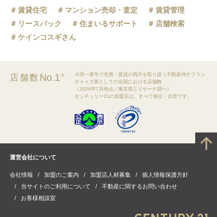
賃貸住宅
マンション売却・査定
賃貸管理
リースバック
住まいるサポート
店舗検索
ケインコスギさん
※同一屋号で売買・賃貸の両方を取り扱う不動産仲介フラン
No.1
店舗数
※
チャイズ業としての全国における店舗数
（2026年7月時点／東京商工リサーチ調べ）
センチュリー21の加盟店は、すべて独立・自営です。
運営会社について
会社情報
加盟のご案内
加盟店人材募集
個人情報保護方針
当サイトのご利用について
不動産に関するお問い合わせ
お客様相談室