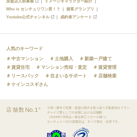
加盟店人材募集
イメージキャラクター紹介
Who is センチュリワン君！？
接客グランプリ
Youtube公式チャンネル
成約者アンケート
人気のキーワード
中古マンション
土地購入
新築一戸建て
賃貸住宅
マンション売却・査定
賃貸管理
リースバック
住まいるサポート
店舗検索
ケインコスギさん
※同一屋号で売買・賃貸の両方を取り扱う不動産仲介フラン
No.1
店舗数
※
チャイズ業としての全国における店舗数
（2026年7月時点／東京商工リサーチ調べ）
センチュリー21の加盟店は、すべて独立・自営です。