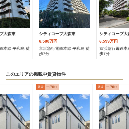
プ大森東
シティコープ大森東
シティコープ大
6,580万円
6,599万円
鉄本線 平和島 徒
京浜急行電鉄本線 平和島 徒
京浜急行電鉄本線
歩7分
歩7分
このエリアの掲載中賃貸物件
賃貸
一戸建て
賃貸
一戸建て