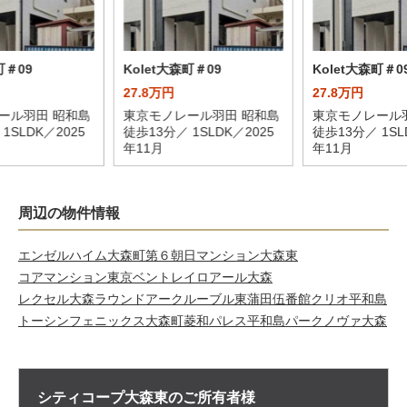
町＃09
Kolet大森町＃09
Kolet大森町＃0
27.8万円
27.8万円
ール羽田 昭和島
東京モノレール羽田 昭和島
東京モノレール
1SLDK／2025
徒歩13分／ 1SLDK／2025
徒歩13分／ 1SL
年11月
年11月
周辺の物件情報
エンゼルハイム大森町第６
朝日マンション大森東
コアマンション東京ベントレイ
ロアール大森
レクセル大森ラウンドアーク
ルーブル東蒲田伍番館
クリオ平和島
トーシンフェニックス大森町
菱和パレス平和島
パークノヴァ大森
シティコープ大森東の
ご所有者様