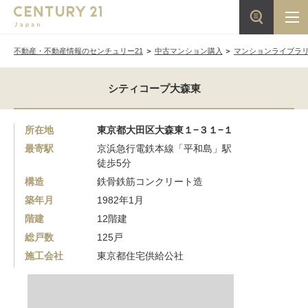
不動産・不動産情報のセンチュリー21
中古マンション購入
マンションライブラ
シティコープ大森東
所在地
東京都大田区大森東１−３１−１
最寄駅
京浜急行電鉄本線「平和島」駅
徒歩5分
構造
鉄骨鉄筋コンクリート造
築年月
1982年1月
階建
12階建
総戸数
125戸
施工会社
東京都住宅供給公社