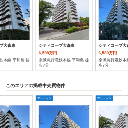
プ大森東
シティコープ大森東
シティコープ大
6,599万円
6,580万円
鉄本線 平和島 徒
京浜急行電鉄本線 平和島 徒
京浜急行電鉄本線
歩7分
歩7分
このエリアの掲載中売買物件
マンション
マンション