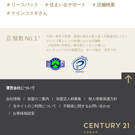
リースバック
住まいるサポート
店舗検索
ケインコスギさん
※同一屋号で売買・賃貸の両方を取り扱う不動産仲介フラン
No.1
店舗数
※
チャイズ業としての全国における店舗数
（2026年7月時点／東京商工リサーチ調べ）
センチュリー21の加盟店は、すべて独立・自営です。
運営会社について
会社情報
加盟のご案内
加盟店人材募集
個人情報保護方針
当サイトのご利用について
不動産に関するお問い合わせ
お客様相談室